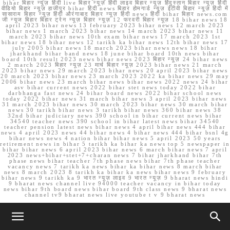
bihar बिहार न्यूज़ हिंदी live बिहार न्यूज़ हिंदी लाइव बिहार न्यूज़ हिंदुस्तान बिहार न्यूज़ हिंदी
वीडियो बिहार न्यूज़ हाजीपुर bihar हिंदी news बिहार होमगार्ड न्यूज़ ईटीवी बिहार न्यूज़ हिंदी में
सासाराम बिहार न्यूज़ हिंदी औरंगाबाद बिहार न्यूज़ हिंदी news हिंदी bihar बिहार news.com
जी न्यूज बिहार बिहार ट्रेन न्यूज़ बिहार न्यूज़ 12 फरवरी बिहार न्यूज़ 18 bihar news 18
april 2023 bihar news 13 february 2023 bihar news 12 march 2023
bihar news 1 march 2023 bihar news 14 march 2023 bihar news 11
march 2023 bihar news 10th exam bihar news 17 march 2023 1st
bihar news 18 bihar news 12 tarikh ka bihar news 12th bihar news 17
july 2005 bihar news 18 march 2023 bihar news news 18 bihar
jharkhand bihar band news 18 june bihar board 10th news bihar
board 10th result 2023 news bihar news 2023 बिहार न्यूज़ 24 bihar news
2 march 2023 बिहार न्यूज़ 23 मार्च बिहार न्यूज़ 2023 bihar news 21 march
2023 bihar news 29 march 2023 bihar news 20 april 2023 bihar news
20 march 2023 bihar news 23 march 2023 2022 ka bihar news 29 may
2006 bihar news 23 march bihar news bihar news 2022 news 24 bihar
asv bihar current news 2022 bihar stet news today 2022 bihar
darbhanga fast news 24 bihar board news 2022 bihar school news
today 2022 bihar news 31 march bihar news 3 april 2023 bihar news
31 march 2023 bihar news 30 march 2023 bihar news 30 march bihar
news 30 tarikh bihar news 3 tarikh bihar news 360 bihar news 38
32nd bihar judiciary news 390 school in bihar current news bihar
34540 teacher news 390 school in bihar latest news bihar 34540
teacher pension latest news bihar news 4 april bihar news 444 bihar
news 4 april 2023 news 44 bihar news 4 bihar news 444 bihar bsnl 4g
bihar news news 4 nation bihar bihar news 5 april 2023 50 years
retirement news in bihar 5 tarikh ka bihar ka news top 5 newspaper in
bihar bihar news 6 april 2023 bihar news 6 march bihar news 7 april
2023 news+bihar+stet+7+charan news 7 bihar jharkhand bihar 7th
phase news bihar teacher 7th phase news bihar 7th phase teacher
vacancy news 7 tarikh ka news bihar ka bihar news 8 march bihar
news 8 march 2023 8 tarikh ka bihar ka news bihar news 9 february
bihar news 9 tarikh ka 9 भारत न्यूज़ लाइव 9 भारत न्यूज़ 9 bharat news hindi
9 bharat news channel live 94000 teacher vacancy in bihar today
news bihar 9th board news bihar board 9th class news 9 bharat news
channel tv9 bharat news live youtube t v 9 bharat news