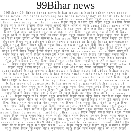
99Bihar news
99Bihar 99 Bihar bihar news bihar news in hindi bihar news today
bihar news live bihar news aaj tak bihar news today in hindi etv bihar
news aaj ka bihar news jharkhand bihar news बिहार न्यूस zee bihar news
bihar news today in hindi patna बिहार न्यूज़ अपडेट टुडे बिहार न्यूज़ अररिया जिला
बिहार न्यूज़ अमर उजाला बिहार न्यूज़ अलर्ट बिहार अपराध न्यूज़ apna bihar news अपना
बिहार न्यूज़ ara bihar news अभी बिहार bihar न्यूज़ आज तक बिहार न्यूज़ आज तक
बिहार न्यूज़ आज का बिहार न्यूज़ आज तक 2021 बिहार न्यूज़ आज तक वीडियो में बिहार
न्यूज़ आज के बिहार न्यूज़ आज का ताजा बिहार न्यूज़ आवास योजना बिहार न्यूज़ आरा बिहार
आरजेडी न्यूज़ इंदिरा आवास योजना bihar news बिहार न्यूज़ इन हिंदी बिहार न्यूज़ इन हिंदी
हिंदुस्तान बिहार न्यूज़ इलेक्शन bihar news e paper in hindi bihar newspaper
इंडिया न्यूज़ बिहार बिहार इंडिया न्यूज़ बिहार झारखंड न्यूज़ इन हिंदी बिहार मौसम न्यूज़ इन
हिंदी बिहार पुलिस न्यूज़ इन हिंदी bihar news i hindi बिहार ईटीवी न्यूज़ ईटीवी बिहार न्यूज़
लाइव ईटीवी बिहार न्यूज़ ईटीवी बिहार न्यूज़ चैनल bihar news youtube बिहार उपचुनाव
न्यूज़ बिहार उप न्यूज़ बिहार मुख्यमंत्री न्यूज़ यूपी बिहार न्यूज़ बिहार यूनिवर्सिटी न्यूज़ बिहार
न्यूज़ एबीपी bihar news a बिहार न्यूज़ एक्सप्रेस बिहार एजुकेशन न्यूज़ बिहार झारखंड
न्यूज़ एटिन बिहार ऐप एम बिहार बिहार न्यूज़ लाइव बिहार न्यूज़ पटना टुडे bihar news
hindi बिहार न्यूज़ पटना बिहार न्यूज़ पटना today lockdown बिहार न्यूज़ पटना school
बिहार न्यूज़ पटना लाइव video बिहार न्यूज़ औरंगाबाद जिला औरंगाबाद न्यूज़ बिहार
aurangabad bihar news bihar news h bihar news hd video bihar news
hd hindi news /bihar etv bihar news hindi hindi news bihar aaj tak
hindi news बिहार live bihar news live bihar news hindi समाचार बिहार न्यूज़
बिहार+न्यूज़ bihar news of today bihar news of gold bihar news of train
bihar news of education bihar news of anganwadi bihar news of
petrol आरा बिहार न्यूज़ आज बिहार न्यूज़ आरा न्यूज़ बिहार न्यूज़ करंट बिहार न्यूज़ कल का
बिहार न्यूज़ क्राइम केजीपी लाइव बिहार न्यूज़ बिहार न्यूज़ कांग्रेस बिहार न्यूज़ केसरिया बिहार
न्यूज़ किडनी बिहार न्यूज़ क्या है बिहार की न्यूज़ बिहार का न्यूज़ आज का k b c news
katihar बिहार न्यूज़ खबर बिहार न्यूज़ खगड़िया बिहार खेल न्यूज़ बिहार खगड़िया न्यूज़ बिहार
न्यूज़ ताजा खबर बिहार का न्यूज़ खबर बिहार न्यूज़ ताजा खबरी बिहार न्यूज़ 25 खबर खबर
बिहार बिहार न्यूज़ गोपालगंज बिहार न्यूज़ गया बिहार गोल्ड न्यूज़ बिहार गवर्नमेंट न्यूज़ बिहार
गुड न्यूज़ बिहार गोरखपुर न्यूज़ बिहार न्यूज़ व्हाट्सप्प ग्रुप लिंक गया बिहार न्यूज़ gaya
bihar news बिहार घटना न्यूज़ जी बिहार न्यूज़ गया बिहार न्यूज़ प्रभात खबर bihar da
news bihar da news in hindi dd bihar news बिहार न्यूज़ चैनल बिहार न्यूज़ चैनल
लाइव बिहार न्यूज़ चुनाव बिहार न्यूज़ चाहिए बिहार न्यूज़ चिराग पासवान बिहार न्यूज़ चंपारण
बिहार चौकीदार न्यूज़ बिहार चकिया न्यूज़ बिहार चुनाव न्यूज़ टुडे बिहार चेन्नई न्यूज़ चल बिहार
current bihar news छपरा बिहार न्यूज़ current bihar news in hindi बिहार न्यूज़
छपरा जिला बिहार न्यूज़ छठ पूजा छपरा news बिहार न्यूज़ जमुई बिहार न्यूज़ जयनगर बिहार
न्यूज़ जिला बिहार जी न्यूज़ बिहार जहानाबाद न्यूज़ बिहार जॉब न्यूज़ बिहार ज़ी न्यूज़ बिहार