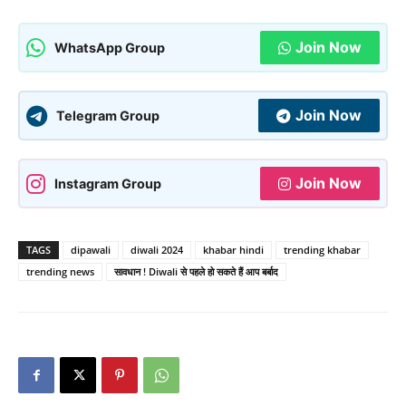
Join Now
WhatsApp Group
Join Now
Telegram Group
Join Now
Instagram Group
TAGS
dipawali
diwali 2024
khabar hindi
trending khabar
trending news
सावधान ! Diwali से पहले हो सकते हैं आप बर्बाद