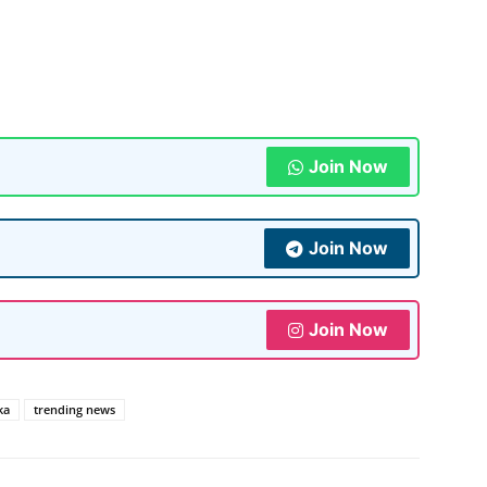
Join Now
Join Now
Join Now
ka
trending news