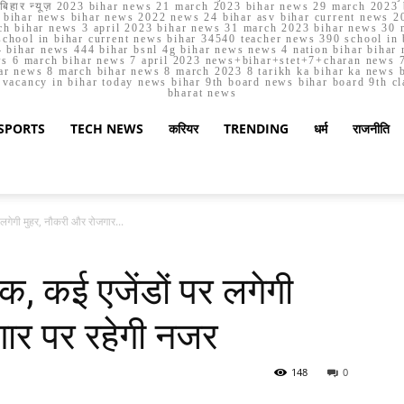
मार्च बिहार न्यूज़ 2023 bihar news 21 march 2023 bihar news 29 march 2
ihar news bihar news 2022 news 24 bihar asv bihar current news 20
h bihar news 3 april 2023 bihar news 31 march 2023 bihar news 30 
chool in bihar current news bihar 34540 teacher news 390 school in 
 bihar news 444 bihar bsnl 4g bihar news news 4 nation bihar bihar n
ws 6 march bihar news 7 april 2023 news+bihar+stet+7+charan news 7
ar news 8 march bihar news 8 march 2023 8 tarikh ka bihar ka news bih
er vacancy in bihar today news bihar 9th board news bihar board 9th c
bharat news
SPORTS
TECH NEWS
करियर
TRENDING
धर्म
राजनीति
 लगेगी मुहर, नौकरी और रोजगार...
क, कई एजेंडों पर लगेगी
ार पर रहेगी नजर
148
0