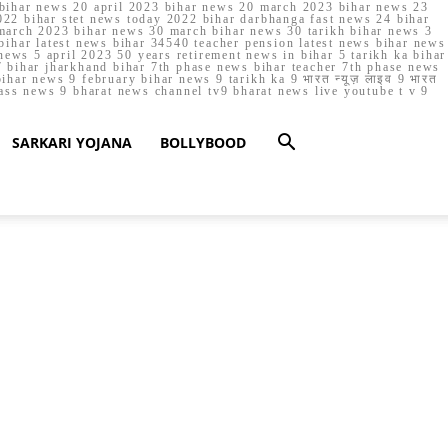
023 bihar news 20 april 2023 bihar news 20 march 2023 bihar news 23
22 bihar stet news today 2022 bihar darbhanga fast news 24 bihar
march 2023 bihar news 30 march bihar news 30 tarikh bihar news 3
bihar latest news bihar 34540 teacher pension latest news bihar news
ews 5 april 2023 50 years retirement news in bihar 5 tarikh ka bihar
 bihar jharkhand bihar 7th phase news bihar teacher 7th phase news
ar news 9 february bihar news 9 tarikh ka 9 भारत न्यूज़ लाइव 9 भारत
lass news 9 bharat news channel tv9 bharat news live youtube t v 9
SARKARI YOJANA
BOLLYBOOD