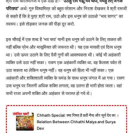
श्री राम चरितमानस में एक दोहा है:-
“उठाहु राम भंझु भव चापा, मेथहु तत् जनक
परितापा”
अर्थ: गुरु विश्वामित्र को बहुत परेशान और निराश देखकर वे श्री रामजी
से कहते हैं कि हे पुत्र श्री राम, उठो और इस धनुष को उठाओ “भाव सागर” का
स्वरूप। इसे तोड़कर जनक की पीड़ा दूर करो.
इस चौपाई में एक शब्द है ‘भव चपा’ यानी इस धनुष को उठाने के लिए ताकत की
नहीं बल्कि प्रेम और मासूमियत की जरूरत थी। यह एक मायावी एवं दिव्य धनुष
था। उसे ऊपर उठाने के लिए दैवी गुणों की आवश्यकता थी। कोई भी अहंकारी
व्यक्ति उसे उठा नहीं सका। रावण एक अहंकारी व्यक्ति था. वह कैलाश पर्वत तो
उठा सकता था लेकिन धनुष नहीं। वह धनुष को हिला भी नहीं सका। एक
अहंकारी और शक्तिशाली व्यक्ति के घमंड के साथ धनुष जंगल में आ गया। रावण
उस धनुष पर जितनी अधिक शक्ति लगाता, वह उतना ही भारी होता जाता। वहां
सभी राजा अपनी शक्ति और अहंकार से परास्त हो गये थे।
संबंधित खबरें
Chhath Special: क्या रिश्ता है छठी मैया और सूर्य देव का ।
Relation Between Chhathi Maiya and Surya
Dev