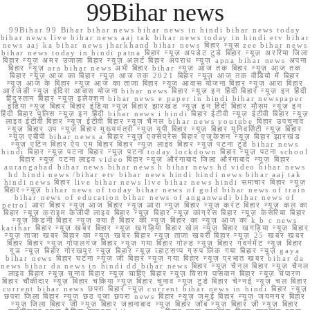
99Bihar news
99Bihar 99 Bihar bihar news bihar news in hindi bihar news today
bihar news live bihar news aaj tak bihar news today in hindi etv bihar
news aaj ka bihar news jharkhand bihar news बिहार न्यूस zee bihar news
bihar news today in hindi patna बिहार न्यूज़ अपडेट टुडे बिहार न्यूज़ अररिया जिला
बिहार न्यूज़ अमर उजाला बिहार न्यूज़ अलर्ट बिहार अपराध न्यूज़ apna bihar news अपना
बिहार न्यूज़ ara bihar news अभी बिहार bihar न्यूज़ आज तक बिहार न्यूज़ आज तक
बिहार न्यूज़ आज का बिहार न्यूज़ आज तक 2021 बिहार न्यूज़ आज तक वीडियो में बिहार
न्यूज़ आज के बिहार न्यूज़ आज का ताजा बिहार न्यूज़ आवास योजना बिहार न्यूज़ आरा बिहार
आरजेडी न्यूज़ इंदिरा आवास योजना bihar news बिहार न्यूज़ इन हिंदी बिहार न्यूज़ इन हिंदी
हिंदुस्तान बिहार न्यूज़ इलेक्शन bihar news e paper in hindi bihar newspaper
इंडिया न्यूज़ बिहार बिहार इंडिया न्यूज़ बिहार झारखंड न्यूज़ इन हिंदी बिहार मौसम न्यूज़ इन
हिंदी बिहार पुलिस न्यूज़ इन हिंदी bihar news i hindi बिहार ईटीवी न्यूज़ ईटीवी बिहार न्यूज़
लाइव ईटीवी बिहार न्यूज़ ईटीवी बिहार न्यूज़ चैनल bihar news youtube बिहार उपचुनाव
न्यूज़ बिहार उप न्यूज़ बिहार मुख्यमंत्री न्यूज़ यूपी बिहार न्यूज़ बिहार यूनिवर्सिटी न्यूज़ बिहार
न्यूज़ एबीपी bihar news a बिहार न्यूज़ एक्सप्रेस बिहार एजुकेशन न्यूज़ बिहार झारखंड
न्यूज़ एटिन बिहार ऐप एम बिहार बिहार न्यूज़ लाइव बिहार न्यूज़ पटना टुडे bihar news
hindi बिहार न्यूज़ पटना बिहार न्यूज़ पटना today lockdown बिहार न्यूज़ पटना school
बिहार न्यूज़ पटना लाइव video बिहार न्यूज़ औरंगाबाद जिला औरंगाबाद न्यूज़ बिहार
aurangabad bihar news bihar news h bihar news hd video bihar news
hd hindi news /bihar etv bihar news hindi hindi news bihar aaj tak
hindi news बिहार live bihar news live bihar news hindi समाचार बिहार न्यूज़
बिहार+न्यूज़ bihar news of today bihar news of gold bihar news of train
bihar news of education bihar news of anganwadi bihar news of
petrol आरा बिहार न्यूज़ आज बिहार न्यूज़ आरा न्यूज़ बिहार न्यूज़ करंट बिहार न्यूज़ कल का
बिहार न्यूज़ क्राइम केजीपी लाइव बिहार न्यूज़ बिहार न्यूज़ कांग्रेस बिहार न्यूज़ केसरिया बिहार
न्यूज़ किडनी बिहार न्यूज़ क्या है बिहार की न्यूज़ बिहार का न्यूज़ आज का k b c news
katihar बिहार न्यूज़ खबर बिहार न्यूज़ खगड़िया बिहार खेल न्यूज़ बिहार खगड़िया न्यूज़ बिहार
न्यूज़ ताजा खबर बिहार का न्यूज़ खबर बिहार न्यूज़ ताजा खबरी बिहार न्यूज़ 25 खबर खबर
बिहार बिहार न्यूज़ गोपालगंज बिहार न्यूज़ गया बिहार गोल्ड न्यूज़ बिहार गवर्नमेंट न्यूज़ बिहार
गुड न्यूज़ बिहार गोरखपुर न्यूज़ बिहार न्यूज़ व्हाट्सप्प ग्रुप लिंक गया बिहार न्यूज़ gaya
bihar news बिहार घटना न्यूज़ जी बिहार न्यूज़ गया बिहार न्यूज़ प्रभात खबर bihar da
news bihar da news in hindi dd bihar news बिहार न्यूज़ चैनल बिहार न्यूज़ चैनल
लाइव बिहार न्यूज़ चुनाव बिहार न्यूज़ चाहिए बिहार न्यूज़ चिराग पासवान बिहार न्यूज़ चंपारण
बिहार चौकीदार न्यूज़ बिहार चकिया न्यूज़ बिहार चुनाव न्यूज़ टुडे बिहार चेन्नई न्यूज़ चल बिहार
current bihar news छपरा बिहार न्यूज़ current bihar news in hindi बिहार न्यूज़
छपरा जिला बिहार न्यूज़ छठ पूजा छपरा news बिहार न्यूज़ जमुई बिहार न्यूज़ जयनगर बिहार
न्यूज़ जिला बिहार जी न्यूज़ बिहार जहानाबाद न्यूज़ बिहार जॉब न्यूज़ बिहार ज़ी न्यूज़ बिहार