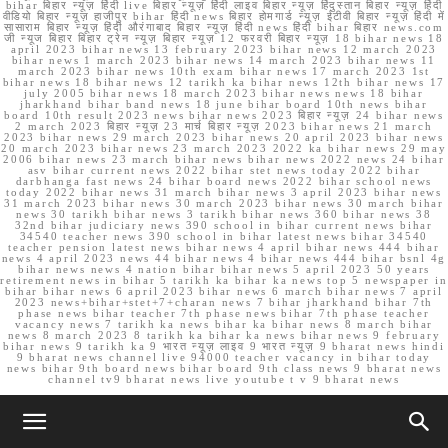
bihar बिहार न्यूज़ हिंदी live बिहार न्यूज़ हिंदी लाइव बिहार न्यूज़ हिंदुस्तान बिहार न्यूज़ हिंदी
वीडियो बिहार न्यूज़ हाजीपुर bihar हिंदी news बिहार होमगार्ड न्यूज़ ईटीवी बिहार न्यूज़ हिंदी में
सासाराम बिहार न्यूज़ हिंदी औरंगाबाद बिहार न्यूज़ हिंदी news हिंदी bihar बिहार news.com
जी न्यूज बिहार बिहार ट्रेन न्यूज़ बिहार न्यूज़ 12 फरवरी बिहार न्यूज़ 18 bihar news 18
april 2023 bihar news 13 february 2023 bihar news 12 march 2023
bihar news 1 march 2023 bihar news 14 march 2023 bihar news 11
march 2023 bihar news 10th exam bihar news 17 march 2023 1st
bihar news 18 bihar news 12 tarikh ka bihar news 12th bihar news 17
july 2005 bihar news 18 march 2023 bihar news news 18 bihar
jharkhand bihar band news 18 june bihar board 10th news bihar
board 10th result 2023 news bihar news 2023 बिहार न्यूज़ 24 bihar news
2 march 2023 बिहार न्यूज़ 23 मार्च बिहार न्यूज़ 2023 bihar news 21 march
2023 bihar news 29 march 2023 bihar news 20 april 2023 bihar news
20 march 2023 bihar news 23 march 2023 2022 ka bihar news 29 may
2006 bihar news 23 march bihar news bihar news 2022 news 24 bihar
asv bihar current news 2022 bihar stet news today 2022 bihar
darbhanga fast news 24 bihar board news 2022 bihar school news
today 2022 bihar news 31 march bihar news 3 april 2023 bihar news
31 march 2023 bihar news 30 march 2023 bihar news 30 march bihar
news 30 tarikh bihar news 3 tarikh bihar news 360 bihar news 38
32nd bihar judiciary news 390 school in bihar current news bihar
34540 teacher news 390 school in bihar latest news bihar 34540
teacher pension latest news bihar news 4 april bihar news 444 bihar
news 4 april 2023 news 44 bihar news 4 bihar news 444 bihar bsnl 4g
bihar news news 4 nation bihar bihar news 5 april 2023 50 years
retirement news in bihar 5 tarikh ka bihar ka news top 5 newspaper in
bihar bihar news 6 april 2023 bihar news 6 march bihar news 7 april
2023 news+bihar+stet+7+charan news 7 bihar jharkhand bihar 7th
phase news bihar teacher 7th phase news bihar 7th phase teacher
vacancy news 7 tarikh ka news bihar ka bihar news 8 march bihar
news 8 march 2023 8 tarikh ka bihar ka news bihar news 9 february
bihar news 9 tarikh ka 9 भारत न्यूज़ लाइव 9 भारत न्यूज़ 9 bharat news hindi
9 bharat news channel live 94000 teacher vacancy in bihar today
news bihar 9th board news bihar board 9th class news 9 bharat news
channel tv9 bharat news live youtube t v 9 bharat news