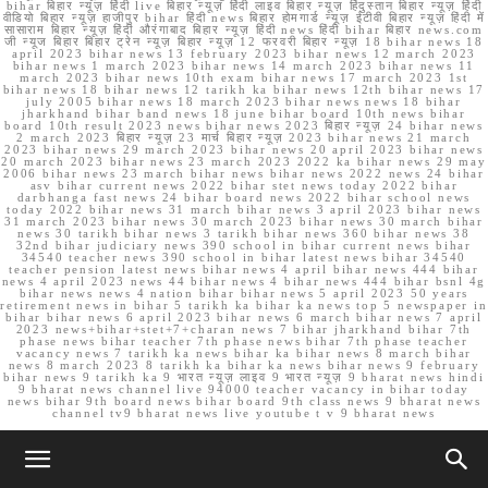
bihar बिहार न्यूज़ हिंदी live बिहार न्यूज़ हिंदी लाइव बिहार न्यूज़ हिंदुस्तान बिहार न्यूज़ हिंदी
वीडियो बिहार न्यूज़ हाजीपुर bihar हिंदी news बिहार होमगार्ड न्यूज़ ईटीवी बिहार न्यूज़ हिंदी में
सासाराम बिहार न्यूज़ हिंदी औरंगाबाद बिहार न्यूज़ हिंदी news हिंदी bihar बिहार news.com
जी न्यूज बिहार बिहार ट्रेन न्यूज़ बिहार न्यूज़ 12 फरवरी बिहार न्यूज़ 18 bihar news 18
april 2023 bihar news 13 february 2023 bihar news 12 march 2023
bihar news 1 march 2023 bihar news 14 march 2023 bihar news 11
march 2023 bihar news 10th exam bihar news 17 march 2023 1st
bihar news 18 bihar news 12 tarikh ka bihar news 12th bihar news 17
july 2005 bihar news 18 march 2023 bihar news news 18 bihar
jharkhand bihar band news 18 june bihar board 10th news bihar
board 10th result 2023 news bihar news 2023 बिहार न्यूज़ 24 bihar news
2 march 2023 बिहार न्यूज़ 23 मार्च बिहार न्यूज़ 2023 bihar news 21 march
2023 bihar news 29 march 2023 bihar news 20 april 2023 bihar news
20 march 2023 bihar news 23 march 2023 2022 ka bihar news 29 may
2006 bihar news 23 march bihar news bihar news 2022 news 24 bihar
asv bihar current news 2022 bihar stet news today 2022 bihar
darbhanga fast news 24 bihar board news 2022 bihar school news
today 2022 bihar news 31 march bihar news 3 april 2023 bihar news
31 march 2023 bihar news 30 march 2023 bihar news 30 march bihar
news 30 tarikh bihar news 3 tarikh bihar news 360 bihar news 38
32nd bihar judiciary news 390 school in bihar current news bihar
34540 teacher news 390 school in bihar latest news bihar 34540
teacher pension latest news bihar news 4 april bihar news 444 bihar
news 4 april 2023 news 44 bihar news 4 bihar news 444 bihar bsnl 4g
bihar news news 4 nation bihar bihar news 5 april 2023 50 years
retirement news in bihar 5 tarikh ka bihar ka news top 5 newspaper in
bihar bihar news 6 april 2023 bihar news 6 march bihar news 7 april
2023 news+bihar+stet+7+charan news 7 bihar jharkhand bihar 7th
phase news bihar teacher 7th phase news bihar 7th phase teacher
vacancy news 7 tarikh ka news bihar ka bihar news 8 march bihar
news 8 march 2023 8 tarikh ka bihar ka news bihar news 9 february
bihar news 9 tarikh ka 9 भारत न्यूज़ लाइव 9 भारत न्यूज़ 9 bharat news hindi
9 bharat news channel live 94000 teacher vacancy in bihar today
news bihar 9th board news bihar board 9th class news 9 bharat news
channel tv9 bharat news live youtube t v 9 bharat news