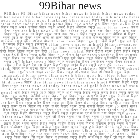
99Bihar news
99Bihar 99 Bihar bihar news bihar news in hindi bihar news today
bihar news live bihar news aaj tak bihar news today in hindi etv bihar
news aaj ka bihar news jharkhand bihar news बिहार न्यूस zee bihar news
bihar news today in hindi patna बिहार न्यूज़ अपडेट टुडे बिहार न्यूज़ अररिया जिला
बिहार न्यूज़ अमर उजाला बिहार न्यूज़ अलर्ट बिहार अपराध न्यूज़ apna bihar news अपना
बिहार न्यूज़ ara bihar news अभी बिहार bihar न्यूज़ आज तक बिहार न्यूज़ आज तक
बिहार न्यूज़ आज का बिहार न्यूज़ आज तक 2021 बिहार न्यूज़ आज तक वीडियो में बिहार
न्यूज़ आज के बिहार न्यूज़ आज का ताजा बिहार न्यूज़ आवास योजना बिहार न्यूज़ आरा बिहार
आरजेडी न्यूज़ इंदिरा आवास योजना bihar news बिहार न्यूज़ इन हिंदी बिहार न्यूज़ इन हिंदी
हिंदुस्तान बिहार न्यूज़ इलेक्शन bihar news e paper in hindi bihar newspaper
इंडिया न्यूज़ बिहार बिहार इंडिया न्यूज़ बिहार झारखंड न्यूज़ इन हिंदी बिहार मौसम न्यूज़ इन
हिंदी बिहार पुलिस न्यूज़ इन हिंदी bihar news i hindi बिहार ईटीवी न्यूज़ ईटीवी बिहार न्यूज़
लाइव ईटीवी बिहार न्यूज़ ईटीवी बिहार न्यूज़ चैनल bihar news youtube बिहार उपचुनाव
न्यूज़ बिहार उप न्यूज़ बिहार मुख्यमंत्री न्यूज़ यूपी बिहार न्यूज़ बिहार यूनिवर्सिटी न्यूज़ बिहार
न्यूज़ एबीपी bihar news a बिहार न्यूज़ एक्सप्रेस बिहार एजुकेशन न्यूज़ बिहार झारखंड
न्यूज़ एटिन बिहार ऐप एम बिहार बिहार न्यूज़ लाइव बिहार न्यूज़ पटना टुडे bihar news
hindi बिहार न्यूज़ पटना बिहार न्यूज़ पटना today lockdown बिहार न्यूज़ पटना school
बिहार न्यूज़ पटना लाइव video बिहार न्यूज़ औरंगाबाद जिला औरंगाबाद न्यूज़ बिहार
aurangabad bihar news bihar news h bihar news hd video bihar news
hd hindi news /bihar etv bihar news hindi hindi news bihar aaj tak
hindi news बिहार live bihar news live bihar news hindi समाचार बिहार न्यूज़
बिहार+न्यूज़ bihar news of today bihar news of gold bihar news of train
bihar news of education bihar news of anganwadi bihar news of
petrol आरा बिहार न्यूज़ आज बिहार न्यूज़ आरा न्यूज़ बिहार न्यूज़ करंट बिहार न्यूज़ कल का
बिहार न्यूज़ क्राइम केजीपी लाइव बिहार न्यूज़ बिहार न्यूज़ कांग्रेस बिहार न्यूज़ केसरिया बिहार
न्यूज़ किडनी बिहार न्यूज़ क्या है बिहार की न्यूज़ बिहार का न्यूज़ आज का k b c news
katihar बिहार न्यूज़ खबर बिहार न्यूज़ खगड़िया बिहार खेल न्यूज़ बिहार खगड़िया न्यूज़ बिहार
न्यूज़ ताजा खबर बिहार का न्यूज़ खबर बिहार न्यूज़ ताजा खबरी बिहार न्यूज़ 25 खबर खबर
बिहार बिहार न्यूज़ गोपालगंज बिहार न्यूज़ गया बिहार गोल्ड न्यूज़ बिहार गवर्नमेंट न्यूज़ बिहार
गुड न्यूज़ बिहार गोरखपुर न्यूज़ बिहार न्यूज़ व्हाट्सप्प ग्रुप लिंक गया बिहार न्यूज़ gaya
bihar news बिहार घटना न्यूज़ जी बिहार न्यूज़ गया बिहार न्यूज़ प्रभात खबर bihar da
news bihar da news in hindi dd bihar news बिहार न्यूज़ चैनल बिहार न्यूज़ चैनल
लाइव बिहार न्यूज़ चुनाव बिहार न्यूज़ चाहिए बिहार न्यूज़ चिराग पासवान बिहार न्यूज़ चंपारण
बिहार चौकीदार न्यूज़ बिहार चकिया न्यूज़ बिहार चुनाव न्यूज़ टुडे बिहार चेन्नई न्यूज़ चल बिहार
current bihar news छपरा बिहार न्यूज़ current bihar news in hindi बिहार न्यूज़
छपरा जिला बिहार न्यूज़ छठ पूजा छपरा news बिहार न्यूज़ जमुई बिहार न्यूज़ जयनगर बिहार
न्यूज़ जिला बिहार जी न्यूज़ बिहार जहानाबाद न्यूज़ बिहार जॉब न्यूज़ बिहार ज़ी न्यूज़ बिहार