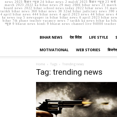
news 2023 बिहार न्यूज़ 24 bihar news 2 march 2023 बिहार न्यूज़ 23 
march 2023 2022 ka bihar news 29 may 2006 bihar news 23 march b
board news 2022 bihar school news today 2022 bihar news 31 marc
tarikh bihar news 360 bihar news 38 32nd bihar judiciary news 390 s
4 april bihar news 444 bihar news 4 april 2023 news 44 bihar news 4
ka news top 5 newspaper in bihar bihar news 6 april 2023 bihar ne
bihar 7th phase teacher vacancy news 7 tarikh ka news bihar ka bih
न्यूज़ 9 bharat news hindi 9 bharat news channel live 94000 teach
BIHAR NEWS
देश विदेश
LIFE STYLE
MOTIVATIONAL
WEB STORIES
बिजने
Home
Tags
Trending news
Tag: trending news