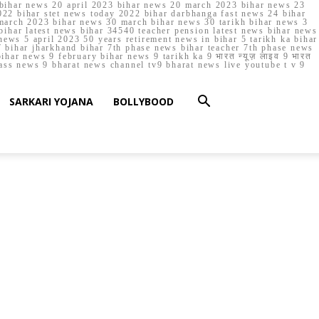
023 bihar news 20 april 2023 bihar news 20 march 2023 bihar news 23
22 bihar stet news today 2022 bihar darbhanga fast news 24 bihar
march 2023 bihar news 30 march bihar news 30 tarikh bihar news 3
bihar latest news bihar 34540 teacher pension latest news bihar news
ews 5 april 2023 50 years retirement news in bihar 5 tarikh ka bihar
 bihar jharkhand bihar 7th phase news bihar teacher 7th phase news
ar news 9 february bihar news 9 tarikh ka 9 भारत न्यूज़ लाइव 9 भारत
lass news 9 bharat news channel tv9 bharat news live youtube t v 9
SARKARI YOJANA
BOLLYBOOD