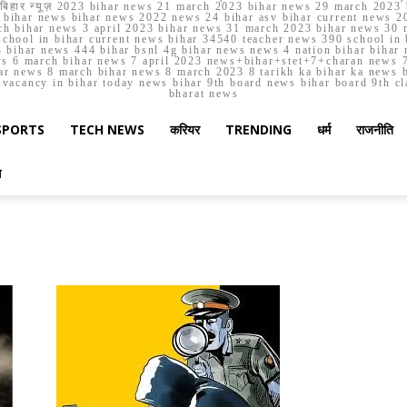
मार्च बिहार न्यूज़ 2023 bihar news 21 march 2023 bihar news 29 march 2
ihar news bihar news 2022 news 24 bihar asv bihar current news 20
h bihar news 3 april 2023 bihar news 31 march 2023 bihar news 30 
chool in bihar current news bihar 34540 teacher news 390 school in 
 bihar news 444 bihar bsnl 4g bihar news news 4 nation bihar bihar n
ws 6 march bihar news 7 april 2023 news+bihar+stet+7+charan news 7
ar news 8 march bihar news 8 march 2023 8 tarikh ka bihar ka news bih
er vacancy in bihar today news bihar 9th board news bihar board 9th c
bharat news
SPORTS
TECH NEWS
करियर
TRENDING
धर्म
राजनीति
स