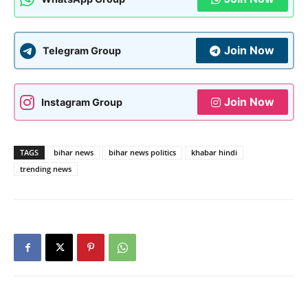
Join Now
Telegram Group
Join Now
Instagram Group
TAGS
bihar news
bihar news politics
khabar hindi
trending news