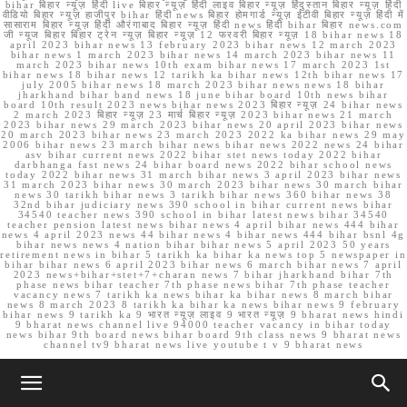
bihar बिहार न्यूज़ हिंदी live बिहार न्यूज़ हिंदी लाइव बिहार न्यूज़ हिंदुस्तान बिहार न्यूज़ हिंदी
वीडियो बिहार न्यूज़ हाजीपुर bihar हिंदी news बिहार होमगार्ड न्यूज़ ईटीवी बिहार न्यूज़ हिंदी में
सासाराम बिहार न्यूज़ हिंदी औरंगाबाद बिहार न्यूज़ हिंदी news हिंदी bihar बिहार news.com
जी न्यूज बिहार बिहार ट्रेन न्यूज़ बिहार न्यूज़ 12 फरवरी बिहार न्यूज़ 18 bihar news 18
april 2023 bihar news 13 february 2023 bihar news 12 march 2023
bihar news 1 march 2023 bihar news 14 march 2023 bihar news 11
march 2023 bihar news 10th exam bihar news 17 march 2023 1st
bihar news 18 bihar news 12 tarikh ka bihar news 12th bihar news 17
july 2005 bihar news 18 march 2023 bihar news news 18 bihar
jharkhand bihar band news 18 june bihar board 10th news bihar
board 10th result 2023 news bihar news 2023 बिहार न्यूज़ 24 bihar news
2 march 2023 बिहार न्यूज़ 23 मार्च बिहार न्यूज़ 2023 bihar news 21 march
2023 bihar news 29 march 2023 bihar news 20 april 2023 bihar news
20 march 2023 bihar news 23 march 2023 2022 ka bihar news 29 may
2006 bihar news 23 march bihar news bihar news 2022 news 24 bihar
asv bihar current news 2022 bihar stet news today 2022 bihar
darbhanga fast news 24 bihar board news 2022 bihar school news
today 2022 bihar news 31 march bihar news 3 april 2023 bihar news
31 march 2023 bihar news 30 march 2023 bihar news 30 march bihar
news 30 tarikh bihar news 3 tarikh bihar news 360 bihar news 38
32nd bihar judiciary news 390 school in bihar current news bihar
34540 teacher news 390 school in bihar latest news bihar 34540
teacher pension latest news bihar news 4 april bihar news 444 bihar
news 4 april 2023 news 44 bihar news 4 bihar news 444 bihar bsnl 4g
bihar news news 4 nation bihar bihar news 5 april 2023 50 years
retirement news in bihar 5 tarikh ka bihar ka news top 5 newspaper in
bihar bihar news 6 april 2023 bihar news 6 march bihar news 7 april
2023 news+bihar+stet+7+charan news 7 bihar jharkhand bihar 7th
phase news bihar teacher 7th phase news bihar 7th phase teacher
vacancy news 7 tarikh ka news bihar ka bihar news 8 march bihar
news 8 march 2023 8 tarikh ka bihar ka news bihar news 9 february
bihar news 9 tarikh ka 9 भारत न्यूज़ लाइव 9 भारत न्यूज़ 9 bharat news hindi
9 bharat news channel live 94000 teacher vacancy in bihar today
news bihar 9th board news bihar board 9th class news 9 bharat news
channel tv9 bharat news live youtube t v 9 bharat news