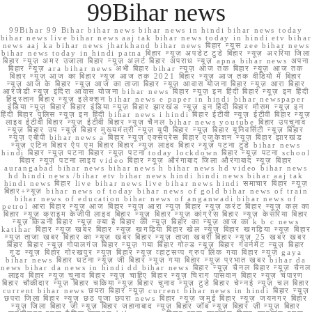
99Bihar news
99Bihar 99 Bihar bihar news bihar news in hindi bihar news today
bihar news live bihar news aaj tak bihar news today in hindi etv bihar
news aaj ka bihar news jharkhand bihar news बिहार न्यूस zee bihar news
bihar news today in hindi patna बिहार न्यूज़ अपडेट टुडे बिहार न्यूज़ अररिया जिला
बिहार न्यूज़ अमर उजाला बिहार न्यूज़ अलर्ट बिहार अपराध न्यूज़ apna bihar news अपना
बिहार न्यूज़ ara bihar news अभी बिहार bihar न्यूज़ आज तक बिहार न्यूज़ आज तक
बिहार न्यूज़ आज का बिहार न्यूज़ आज तक 2021 बिहार न्यूज़ आज तक वीडियो में बिहार
न्यूज़ आज के बिहार न्यूज़ आज का ताजा बिहार न्यूज़ आवास योजना बिहार न्यूज़ आरा बिहार
आरजेडी न्यूज़ इंदिरा आवास योजना bihar news बिहार न्यूज़ इन हिंदी बिहार न्यूज़ इन हिंदी
हिंदुस्तान बिहार न्यूज़ इलेक्शन bihar news e paper in hindi bihar newspaper
इंडिया न्यूज़ बिहार बिहार इंडिया न्यूज़ बिहार झारखंड न्यूज़ इन हिंदी बिहार मौसम न्यूज़ इन
हिंदी बिहार पुलिस न्यूज़ इन हिंदी bihar news i hindi बिहार ईटीवी न्यूज़ ईटीवी बिहार न्यूज़
लाइव ईटीवी बिहार न्यूज़ ईटीवी बिहार न्यूज़ चैनल bihar news youtube बिहार उपचुनाव
न्यूज़ बिहार उप न्यूज़ बिहार मुख्यमंत्री न्यूज़ यूपी बिहार न्यूज़ बिहार यूनिवर्सिटी न्यूज़ बिहार
न्यूज़ एबीपी bihar news a बिहार न्यूज़ एक्सप्रेस बिहार एजुकेशन न्यूज़ बिहार झारखंड
न्यूज़ एटिन बिहार ऐप एम बिहार बिहार न्यूज़ लाइव बिहार न्यूज़ पटना टुडे bihar news
hindi बिहार न्यूज़ पटना बिहार न्यूज़ पटना today lockdown बिहार न्यूज़ पटना school
बिहार न्यूज़ पटना लाइव video बिहार न्यूज़ औरंगाबाद जिला औरंगाबाद न्यूज़ बिहार
aurangabad bihar news bihar news h bihar news hd video bihar news
hd hindi news /bihar etv bihar news hindi hindi news bihar aaj tak
hindi news बिहार live bihar news live bihar news hindi समाचार बिहार न्यूज़
बिहार+न्यूज़ bihar news of today bihar news of gold bihar news of train
bihar news of education bihar news of anganwadi bihar news of
petrol आरा बिहार न्यूज़ आज बिहार न्यूज़ आरा न्यूज़ बिहार न्यूज़ करंट बिहार न्यूज़ कल का
बिहार न्यूज़ क्राइम केजीपी लाइव बिहार न्यूज़ बिहार न्यूज़ कांग्रेस बिहार न्यूज़ केसरिया बिहार
न्यूज़ किडनी बिहार न्यूज़ क्या है बिहार की न्यूज़ बिहार का न्यूज़ आज का k b c news
katihar बिहार न्यूज़ खबर बिहार न्यूज़ खगड़िया बिहार खेल न्यूज़ बिहार खगड़िया न्यूज़ बिहार
न्यूज़ ताजा खबर बिहार का न्यूज़ खबर बिहार न्यूज़ ताजा खबरी बिहार न्यूज़ 25 खबर खबर
बिहार बिहार न्यूज़ गोपालगंज बिहार न्यूज़ गया बिहार गोल्ड न्यूज़ बिहार गवर्नमेंट न्यूज़ बिहार
गुड न्यूज़ बिहार गोरखपुर न्यूज़ बिहार न्यूज़ व्हाट्सप्प ग्रुप लिंक गया बिहार न्यूज़ gaya
bihar news बिहार घटना न्यूज़ जी बिहार न्यूज़ गया बिहार न्यूज़ प्रभात खबर bihar da
news bihar da news in hindi dd bihar news बिहार न्यूज़ चैनल बिहार न्यूज़ चैनल
लाइव बिहार न्यूज़ चुनाव बिहार न्यूज़ चाहिए बिहार न्यूज़ चिराग पासवान बिहार न्यूज़ चंपारण
बिहार चौकीदार न्यूज़ बिहार चकिया न्यूज़ बिहार चुनाव न्यूज़ टुडे बिहार चेन्नई न्यूज़ चल बिहार
current bihar news छपरा बिहार न्यूज़ current bihar news in hindi बिहार न्यूज़
छपरा जिला बिहार न्यूज़ छठ पूजा छपरा news बिहार न्यूज़ जमुई बिहार न्यूज़ जयनगर बिहार
न्यूज़ जिला बिहार जी न्यूज़ बिहार जहानाबाद न्यूज़ बिहार जॉब न्यूज़ बिहार ज़ी न्यूज़ बिहार