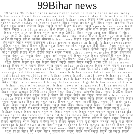
99Bihar news
99Bihar 99 Bihar bihar news bihar news in hindi bihar news today
bihar news live bihar news aaj tak bihar news today in hindi etv bihar
news aaj ka bihar news jharkhand bihar news बिहार न्यूस zee bihar news
bihar news today in hindi patna बिहार न्यूज़ अपडेट टुडे बिहार न्यूज़ अररिया जिला
बिहार न्यूज़ अमर उजाला बिहार न्यूज़ अलर्ट बिहार अपराध न्यूज़ apna bihar news अपना
बिहार न्यूज़ ara bihar news अभी बिहार bihar न्यूज़ आज तक बिहार न्यूज़ आज तक
बिहार न्यूज़ आज का बिहार न्यूज़ आज तक 2021 बिहार न्यूज़ आज तक वीडियो में बिहार
न्यूज़ आज के बिहार न्यूज़ आज का ताजा बिहार न्यूज़ आवास योजना बिहार न्यूज़ आरा बिहार
आरजेडी न्यूज़ इंदिरा आवास योजना bihar news बिहार न्यूज़ इन हिंदी बिहार न्यूज़ इन हिंदी
हिंदुस्तान बिहार न्यूज़ इलेक्शन bihar news e paper in hindi bihar newspaper
इंडिया न्यूज़ बिहार बिहार इंडिया न्यूज़ बिहार झारखंड न्यूज़ इन हिंदी बिहार मौसम न्यूज़ इन
हिंदी बिहार पुलिस न्यूज़ इन हिंदी bihar news i hindi बिहार ईटीवी न्यूज़ ईटीवी बिहार न्यूज़
लाइव ईटीवी बिहार न्यूज़ ईटीवी बिहार न्यूज़ चैनल bihar news youtube बिहार उपचुनाव
न्यूज़ बिहार उप न्यूज़ बिहार मुख्यमंत्री न्यूज़ यूपी बिहार न्यूज़ बिहार यूनिवर्सिटी न्यूज़ बिहार
न्यूज़ एबीपी bihar news a बिहार न्यूज़ एक्सप्रेस बिहार एजुकेशन न्यूज़ बिहार झारखंड
न्यूज़ एटिन बिहार ऐप एम बिहार बिहार न्यूज़ लाइव बिहार न्यूज़ पटना टुडे bihar news
hindi बिहार न्यूज़ पटना बिहार न्यूज़ पटना today lockdown बिहार न्यूज़ पटना school
बिहार न्यूज़ पटना लाइव video बिहार न्यूज़ औरंगाबाद जिला औरंगाबाद न्यूज़ बिहार
aurangabad bihar news bihar news h bihar news hd video bihar news
hd hindi news /bihar etv bihar news hindi hindi news bihar aaj tak
hindi news बिहार live bihar news live bihar news hindi समाचार बिहार न्यूज़
बिहार+न्यूज़ bihar news of today bihar news of gold bihar news of train
bihar news of education bihar news of anganwadi bihar news of
petrol आरा बिहार न्यूज़ आज बिहार न्यूज़ आरा न्यूज़ बिहार न्यूज़ करंट बिहार न्यूज़ कल का
बिहार न्यूज़ क्राइम केजीपी लाइव बिहार न्यूज़ बिहार न्यूज़ कांग्रेस बिहार न्यूज़ केसरिया बिहार
न्यूज़ किडनी बिहार न्यूज़ क्या है बिहार की न्यूज़ बिहार का न्यूज़ आज का k b c news
katihar बिहार न्यूज़ खबर बिहार न्यूज़ खगड़िया बिहार खेल न्यूज़ बिहार खगड़िया न्यूज़ बिहार
न्यूज़ ताजा खबर बिहार का न्यूज़ खबर बिहार न्यूज़ ताजा खबरी बिहार न्यूज़ 25 खबर खबर
बिहार बिहार न्यूज़ गोपालगंज बिहार न्यूज़ गया बिहार गोल्ड न्यूज़ बिहार गवर्नमेंट न्यूज़ बिहार
गुड न्यूज़ बिहार गोरखपुर न्यूज़ बिहार न्यूज़ व्हाट्सप्प ग्रुप लिंक गया बिहार न्यूज़ gaya
bihar news बिहार घटना न्यूज़ जी बिहार न्यूज़ गया बिहार न्यूज़ प्रभात खबर bihar da
news bihar da news in hindi dd bihar news बिहार न्यूज़ चैनल बिहार न्यूज़ चैनल
लाइव बिहार न्यूज़ चुनाव बिहार न्यूज़ चाहिए बिहार न्यूज़ चिराग पासवान बिहार न्यूज़ चंपारण
बिहार चौकीदार न्यूज़ बिहार चकिया न्यूज़ बिहार चुनाव न्यूज़ टुडे बिहार चेन्नई न्यूज़ चल बिहार
current bihar news छपरा बिहार न्यूज़ current bihar news in hindi बिहार न्यूज़
छपरा जिला बिहार न्यूज़ छठ पूजा छपरा news बिहार न्यूज़ जमुई बिहार न्यूज़ जयनगर बिहार
न्यूज़ जिला बिहार जी न्यूज़ बिहार जहानाबाद न्यूज़ बिहार जॉब न्यूज़ बिहार ज़ी न्यूज़ बिहार