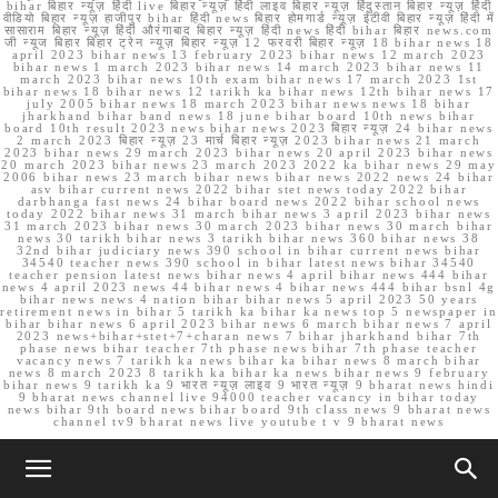
bihar बिहार न्यूज़ हिंदी live बिहार न्यूज़ हिंदी लाइव बिहार न्यूज़ हिंदुस्तान बिहार न्यूज़ हिंदी
वीडियो बिहार न्यूज़ हाजीपुर bihar हिंदी news बिहार होमगार्ड न्यूज़ ईटीवी बिहार न्यूज़ हिंदी में
सासाराम बिहार न्यूज़ हिंदी औरंगाबाद बिहार न्यूज़ हिंदी news हिंदी bihar बिहार news.com
जी न्यूज बिहार बिहार ट्रेन न्यूज़ बिहार न्यूज़ 12 फरवरी बिहार न्यूज़ 18 bihar news 18
april 2023 bihar news 13 february 2023 bihar news 12 march 2023
bihar news 1 march 2023 bihar news 14 march 2023 bihar news 11
march 2023 bihar news 10th exam bihar news 17 march 2023 1st
bihar news 18 bihar news 12 tarikh ka bihar news 12th bihar news 17
july 2005 bihar news 18 march 2023 bihar news news 18 bihar
jharkhand bihar band news 18 june bihar board 10th news bihar
board 10th result 2023 news bihar news 2023 बिहार न्यूज़ 24 bihar news
2 march 2023 बिहार न्यूज़ 23 मार्च बिहार न्यूज़ 2023 bihar news 21 march
2023 bihar news 29 march 2023 bihar news 20 april 2023 bihar news
20 march 2023 bihar news 23 march 2023 2022 ka bihar news 29 may
2006 bihar news 23 march bihar news bihar news 2022 news 24 bihar
asv bihar current news 2022 bihar stet news today 2022 bihar
darbhanga fast news 24 bihar board news 2022 bihar school news
today 2022 bihar news 31 march bihar news 3 april 2023 bihar news
31 march 2023 bihar news 30 march 2023 bihar news 30 march bihar
news 30 tarikh bihar news 3 tarikh bihar news 360 bihar news 38
32nd bihar judiciary news 390 school in bihar current news bihar
34540 teacher news 390 school in bihar latest news bihar 34540
teacher pension latest news bihar news 4 april bihar news 444 bihar
news 4 april 2023 news 44 bihar news 4 bihar news 444 bihar bsnl 4g
bihar news news 4 nation bihar bihar news 5 april 2023 50 years
retirement news in bihar 5 tarikh ka bihar ka news top 5 newspaper in
bihar bihar news 6 april 2023 bihar news 6 march bihar news 7 april
2023 news+bihar+stet+7+charan news 7 bihar jharkhand bihar 7th
phase news bihar teacher 7th phase news bihar 7th phase teacher
vacancy news 7 tarikh ka news bihar ka bihar news 8 march bihar
news 8 march 2023 8 tarikh ka bihar ka news bihar news 9 february
bihar news 9 tarikh ka 9 भारत न्यूज़ लाइव 9 भारत न्यूज़ 9 bharat news hindi
9 bharat news channel live 94000 teacher vacancy in bihar today
news bihar 9th board news bihar board 9th class news 9 bharat news
channel tv9 bharat news live youtube t v 9 bharat news