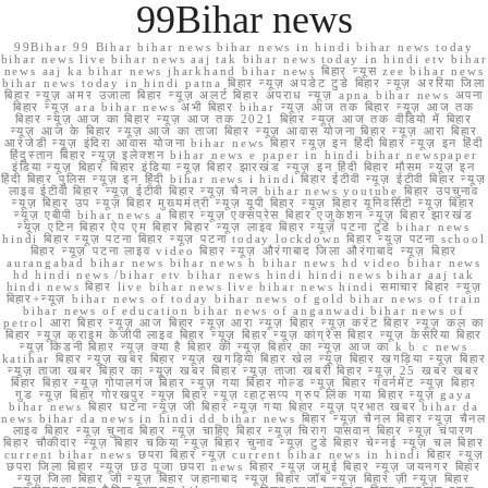
99Bihar news
99Bihar 99 Bihar bihar news bihar news in hindi bihar news today
bihar news live bihar news aaj tak bihar news today in hindi etv bihar
news aaj ka bihar news jharkhand bihar news बिहार न्यूस zee bihar news
bihar news today in hindi patna बिहार न्यूज़ अपडेट टुडे बिहार न्यूज़ अररिया जिला
बिहार न्यूज़ अमर उजाला बिहार न्यूज़ अलर्ट बिहार अपराध न्यूज़ apna bihar news अपना
बिहार न्यूज़ ara bihar news अभी बिहार bihar न्यूज़ आज तक बिहार न्यूज़ आज तक
बिहार न्यूज़ आज का बिहार न्यूज़ आज तक 2021 बिहार न्यूज़ आज तक वीडियो में बिहार
न्यूज़ आज के बिहार न्यूज़ आज का ताजा बिहार न्यूज़ आवास योजना बिहार न्यूज़ आरा बिहार
आरजेडी न्यूज़ इंदिरा आवास योजना bihar news बिहार न्यूज़ इन हिंदी बिहार न्यूज़ इन हिंदी
हिंदुस्तान बिहार न्यूज़ इलेक्शन bihar news e paper in hindi bihar newspaper
इंडिया न्यूज़ बिहार बिहार इंडिया न्यूज़ बिहार झारखंड न्यूज़ इन हिंदी बिहार मौसम न्यूज़ इन
हिंदी बिहार पुलिस न्यूज़ इन हिंदी bihar news i hindi बिहार ईटीवी न्यूज़ ईटीवी बिहार न्यूज़
लाइव ईटीवी बिहार न्यूज़ ईटीवी बिहार न्यूज़ चैनल bihar news youtube बिहार उपचुनाव
न्यूज़ बिहार उप न्यूज़ बिहार मुख्यमंत्री न्यूज़ यूपी बिहार न्यूज़ बिहार यूनिवर्सिटी न्यूज़ बिहार
न्यूज़ एबीपी bihar news a बिहार न्यूज़ एक्सप्रेस बिहार एजुकेशन न्यूज़ बिहार झारखंड
न्यूज़ एटिन बिहार ऐप एम बिहार बिहार न्यूज़ लाइव बिहार न्यूज़ पटना टुडे bihar news
hindi बिहार न्यूज़ पटना बिहार न्यूज़ पटना today lockdown बिहार न्यूज़ पटना school
बिहार न्यूज़ पटना लाइव video बिहार न्यूज़ औरंगाबाद जिला औरंगाबाद न्यूज़ बिहार
aurangabad bihar news bihar news h bihar news hd video bihar news
hd hindi news /bihar etv bihar news hindi hindi news bihar aaj tak
hindi news बिहार live bihar news live bihar news hindi समाचार बिहार न्यूज़
बिहार+न्यूज़ bihar news of today bihar news of gold bihar news of train
bihar news of education bihar news of anganwadi bihar news of
petrol आरा बिहार न्यूज़ आज बिहार न्यूज़ आरा न्यूज़ बिहार न्यूज़ करंट बिहार न्यूज़ कल का
बिहार न्यूज़ क्राइम केजीपी लाइव बिहार न्यूज़ बिहार न्यूज़ कांग्रेस बिहार न्यूज़ केसरिया बिहार
न्यूज़ किडनी बिहार न्यूज़ क्या है बिहार की न्यूज़ बिहार का न्यूज़ आज का k b c news
katihar बिहार न्यूज़ खबर बिहार न्यूज़ खगड़िया बिहार खेल न्यूज़ बिहार खगड़िया न्यूज़ बिहार
न्यूज़ ताजा खबर बिहार का न्यूज़ खबर बिहार न्यूज़ ताजा खबरी बिहार न्यूज़ 25 खबर खबर
बिहार बिहार न्यूज़ गोपालगंज बिहार न्यूज़ गया बिहार गोल्ड न्यूज़ बिहार गवर्नमेंट न्यूज़ बिहार
गुड न्यूज़ बिहार गोरखपुर न्यूज़ बिहार न्यूज़ व्हाट्सप्प ग्रुप लिंक गया बिहार न्यूज़ gaya
bihar news बिहार घटना न्यूज़ जी बिहार न्यूज़ गया बिहार न्यूज़ प्रभात खबर bihar da
news bihar da news in hindi dd bihar news बिहार न्यूज़ चैनल बिहार न्यूज़ चैनल
लाइव बिहार न्यूज़ चुनाव बिहार न्यूज़ चाहिए बिहार न्यूज़ चिराग पासवान बिहार न्यूज़ चंपारण
बिहार चौकीदार न्यूज़ बिहार चकिया न्यूज़ बिहार चुनाव न्यूज़ टुडे बिहार चेन्नई न्यूज़ चल बिहार
current bihar news छपरा बिहार न्यूज़ current bihar news in hindi बिहार न्यूज़
छपरा जिला बिहार न्यूज़ छठ पूजा छपरा news बिहार न्यूज़ जमुई बिहार न्यूज़ जयनगर बिहार
न्यूज़ जिला बिहार जी न्यूज़ बिहार जहानाबाद न्यूज़ बिहार जॉब न्यूज़ बिहार ज़ी न्यूज़ बिहार