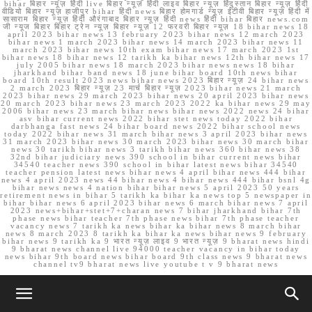
bihar बिहार न्यूज़ हिंदी live बिहार न्यूज़ हिंदी लाइव बिहार न्यूज़ हिंदुस्तान बिहार न्यूज़ हिंदी
वीडियो बिहार न्यूज़ हाजीपुर bihar हिंदी news बिहार होमगार्ड न्यूज़ ईटीवी बिहार न्यूज़ हिंदी में
सासाराम बिहार न्यूज़ हिंदी औरंगाबाद बिहार न्यूज़ हिंदी news हिंदी bihar बिहार news.com
जी न्यूज बिहार बिहार ट्रेन न्यूज़ बिहार न्यूज़ 12 फरवरी बिहार न्यूज़ 18 bihar news 18
april 2023 bihar news 13 february 2023 bihar news 12 march 2023
bihar news 1 march 2023 bihar news 14 march 2023 bihar news 11
march 2023 bihar news 10th exam bihar news 17 march 2023 1st
bihar news 18 bihar news 12 tarikh ka bihar news 12th bihar news 17
july 2005 bihar news 18 march 2023 bihar news news 18 bihar
jharkhand bihar band news 18 june bihar board 10th news bihar
board 10th result 2023 news bihar news 2023 बिहार न्यूज़ 24 bihar news
2 march 2023 बिहार न्यूज़ 23 मार्च बिहार न्यूज़ 2023 bihar news 21 march
2023 bihar news 29 march 2023 bihar news 20 april 2023 bihar news
20 march 2023 bihar news 23 march 2023 2022 ka bihar news 29 may
2006 bihar news 23 march bihar news bihar news 2022 news 24 bihar
asv bihar current news 2022 bihar stet news today 2022 bihar
darbhanga fast news 24 bihar board news 2022 bihar school news
today 2022 bihar news 31 march bihar news 3 april 2023 bihar news
31 march 2023 bihar news 30 march 2023 bihar news 30 march bihar
news 30 tarikh bihar news 3 tarikh bihar news 360 bihar news 38
32nd bihar judiciary news 390 school in bihar current news bihar
34540 teacher news 390 school in bihar latest news bihar 34540
teacher pension latest news bihar news 4 april bihar news 444 bihar
news 4 april 2023 news 44 bihar news 4 bihar news 444 bihar bsnl 4g
bihar news news 4 nation bihar bihar news 5 april 2023 50 years
retirement news in bihar 5 tarikh ka bihar ka news top 5 newspaper in
bihar bihar news 6 april 2023 bihar news 6 march bihar news 7 april
2023 news+bihar+stet+7+charan news 7 bihar jharkhand bihar 7th
phase news bihar teacher 7th phase news bihar 7th phase teacher
vacancy news 7 tarikh ka news bihar ka bihar news 8 march bihar
news 8 march 2023 8 tarikh ka bihar ka news bihar news 9 february
bihar news 9 tarikh ka 9 भारत न्यूज़ लाइव 9 भारत न्यूज़ 9 bharat news hindi
9 bharat news channel live 94000 teacher vacancy in bihar today
news bihar 9th board news bihar board 9th class news 9 bharat news
channel tv9 bharat news live youtube t v 9 bharat news