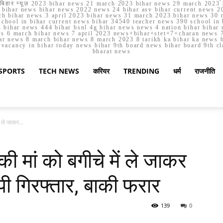
मार्च बिहार न्यूज़ 2023 bihar news 21 march 2023 bihar news 29 march 2
ihar news bihar news 2022 news 24 bihar asv bihar current news 20
h bihar news 3 april 2023 bihar news 31 march 2023 bihar news 30 
chool in bihar current news bihar 34540 teacher news 390 school in 
 bihar news 444 bihar bsnl 4g bihar news news 4 nation bihar bihar n
ws 6 march bihar news 7 april 2023 news+bihar+stet+7+charan news 7
ar news 8 march bihar news 8 march 2023 8 tarikh ka bihar ka news bih
er vacancy in bihar today news bihar 9th board news bihar board 9th c
bharat news
SPORTS
TECH NEWS
करियर
TRENDING
धर्म
राजनीति
ं ले जाकर...
की मां को बगीचे में ले जाकर
पी गिरफ्तार, बाकी फरार
139
0