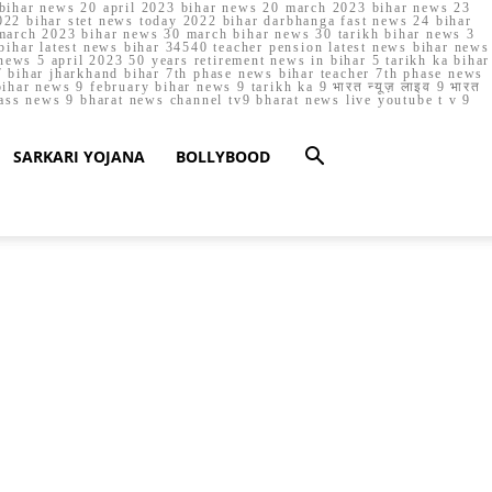
023 bihar news 20 april 2023 bihar news 20 march 2023 bihar news 23
22 bihar stet news today 2022 bihar darbhanga fast news 24 bihar
march 2023 bihar news 30 march bihar news 30 tarikh bihar news 3
bihar latest news bihar 34540 teacher pension latest news bihar news
ews 5 april 2023 50 years retirement news in bihar 5 tarikh ka bihar
 bihar jharkhand bihar 7th phase news bihar teacher 7th phase news
ar news 9 february bihar news 9 tarikh ka 9 भारत न्यूज़ लाइव 9 भारत
lass news 9 bharat news channel tv9 bharat news live youtube t v 9
SARKARI YOJANA
BOLLYBOOD