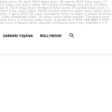
023 bihar news 20 april 2023 bihar news 20 march 2023 bihar news 23
22 bihar stet news today 2022 bihar darbhanga fast news 24 bihar
march 2023 bihar news 30 march bihar news 30 tarikh bihar news 3
bihar latest news bihar 34540 teacher pension latest news bihar news
ews 5 april 2023 50 years retirement news in bihar 5 tarikh ka bihar
 bihar jharkhand bihar 7th phase news bihar teacher 7th phase news
ar news 9 february bihar news 9 tarikh ka 9 भारत न्यूज़ लाइव 9 भारत
lass news 9 bharat news channel tv9 bharat news live youtube t v 9
SARKARI YOJANA
BOLLYBOOD