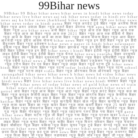
99Bihar news
99Bihar 99 Bihar bihar news bihar news in hindi bihar news today
bihar news live bihar news aaj tak bihar news today in hindi etv bihar
news aaj ka bihar news jharkhand bihar news बिहार न्यूस zee bihar news
bihar news today in hindi patna बिहार न्यूज़ अपडेट टुडे बिहार न्यूज़ अररिया जिला
बिहार न्यूज़ अमर उजाला बिहार न्यूज़ अलर्ट बिहार अपराध न्यूज़ apna bihar news अपना
बिहार न्यूज़ ara bihar news अभी बिहार bihar न्यूज़ आज तक बिहार न्यूज़ आज तक
बिहार न्यूज़ आज का बिहार न्यूज़ आज तक 2021 बिहार न्यूज़ आज तक वीडियो में बिहार
न्यूज़ आज के बिहार न्यूज़ आज का ताजा बिहार न्यूज़ आवास योजना बिहार न्यूज़ आरा बिहार
आरजेडी न्यूज़ इंदिरा आवास योजना bihar news बिहार न्यूज़ इन हिंदी बिहार न्यूज़ इन हिंदी
हिंदुस्तान बिहार न्यूज़ इलेक्शन bihar news e paper in hindi bihar newspaper
इंडिया न्यूज़ बिहार बिहार इंडिया न्यूज़ बिहार झारखंड न्यूज़ इन हिंदी बिहार मौसम न्यूज़ इन
हिंदी बिहार पुलिस न्यूज़ इन हिंदी bihar news i hindi बिहार ईटीवी न्यूज़ ईटीवी बिहार न्यूज़
लाइव ईटीवी बिहार न्यूज़ ईटीवी बिहार न्यूज़ चैनल bihar news youtube बिहार उपचुनाव
न्यूज़ बिहार उप न्यूज़ बिहार मुख्यमंत्री न्यूज़ यूपी बिहार न्यूज़ बिहार यूनिवर्सिटी न्यूज़ बिहार
न्यूज़ एबीपी bihar news a बिहार न्यूज़ एक्सप्रेस बिहार एजुकेशन न्यूज़ बिहार झारखंड
न्यूज़ एटिन बिहार ऐप एम बिहार बिहार न्यूज़ लाइव बिहार न्यूज़ पटना टुडे bihar news
hindi बिहार न्यूज़ पटना बिहार न्यूज़ पटना today lockdown बिहार न्यूज़ पटना school
बिहार न्यूज़ पटना लाइव video बिहार न्यूज़ औरंगाबाद जिला औरंगाबाद न्यूज़ बिहार
aurangabad bihar news bihar news h bihar news hd video bihar news
hd hindi news /bihar etv bihar news hindi hindi news bihar aaj tak
hindi news बिहार live bihar news live bihar news hindi समाचार बिहार न्यूज़
बिहार+न्यूज़ bihar news of today bihar news of gold bihar news of train
bihar news of education bihar news of anganwadi bihar news of
petrol आरा बिहार न्यूज़ आज बिहार न्यूज़ आरा न्यूज़ बिहार न्यूज़ करंट बिहार न्यूज़ कल का
बिहार न्यूज़ क्राइम केजीपी लाइव बिहार न्यूज़ बिहार न्यूज़ कांग्रेस बिहार न्यूज़ केसरिया बिहार
न्यूज़ किडनी बिहार न्यूज़ क्या है बिहार की न्यूज़ बिहार का न्यूज़ आज का k b c news
katihar बिहार न्यूज़ खबर बिहार न्यूज़ खगड़िया बिहार खेल न्यूज़ बिहार खगड़िया न्यूज़ बिहार
न्यूज़ ताजा खबर बिहार का न्यूज़ खबर बिहार न्यूज़ ताजा खबरी बिहार न्यूज़ 25 खबर खबर
बिहार बिहार न्यूज़ गोपालगंज बिहार न्यूज़ गया बिहार गोल्ड न्यूज़ बिहार गवर्नमेंट न्यूज़ बिहार
गुड न्यूज़ बिहार गोरखपुर न्यूज़ बिहार न्यूज़ व्हाट्सप्प ग्रुप लिंक गया बिहार न्यूज़ gaya
bihar news बिहार घटना न्यूज़ जी बिहार न्यूज़ गया बिहार न्यूज़ प्रभात खबर bihar da
news bihar da news in hindi dd bihar news बिहार न्यूज़ चैनल बिहार न्यूज़ चैनल
लाइव बिहार न्यूज़ चुनाव बिहार न्यूज़ चाहिए बिहार न्यूज़ चिराग पासवान बिहार न्यूज़ चंपारण
बिहार चौकीदार न्यूज़ बिहार चकिया न्यूज़ बिहार चुनाव न्यूज़ टुडे बिहार चेन्नई न्यूज़ चल बिहार
current bihar news छपरा बिहार न्यूज़ current bihar news in hindi बिहार न्यूज़
छपरा जिला बिहार न्यूज़ छठ पूजा छपरा news बिहार न्यूज़ जमुई बिहार न्यूज़ जयनगर बिहार
न्यूज़ जिला बिहार जी न्यूज़ बिहार जहानाबाद न्यूज़ बिहार जॉब न्यूज़ बिहार ज़ी न्यूज़ बिहार