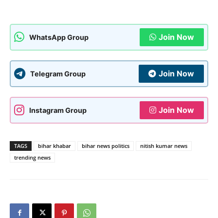
Join Now
WhatsApp Group
Join Now
Telegram Group
Join Now
Instagram Group
TAGS
bihar khabar
bihar news politics
nitish kumar news
trending news