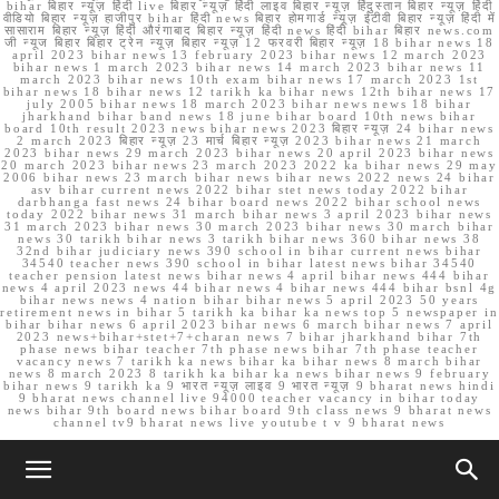
bihar बिहार न्यूज़ हिंदी live बिहार न्यूज़ हिंदी लाइव बिहार न्यूज़ हिंदुस्तान बिहार न्यूज़ हिंदी
वीडियो बिहार न्यूज़ हाजीपुर bihar हिंदी news बिहार होमगार्ड न्यूज़ ईटीवी बिहार न्यूज़ हिंदी में
सासाराम बिहार न्यूज़ हिंदी औरंगाबाद बिहार न्यूज़ हिंदी news हिंदी bihar बिहार news.com
जी न्यूज बिहार बिहार ट्रेन न्यूज़ बिहार न्यूज़ 12 फरवरी बिहार न्यूज़ 18 bihar news 18
april 2023 bihar news 13 february 2023 bihar news 12 march 2023
bihar news 1 march 2023 bihar news 14 march 2023 bihar news 11
march 2023 bihar news 10th exam bihar news 17 march 2023 1st
bihar news 18 bihar news 12 tarikh ka bihar news 12th bihar news 17
july 2005 bihar news 18 march 2023 bihar news news 18 bihar
jharkhand bihar band news 18 june bihar board 10th news bihar
board 10th result 2023 news bihar news 2023 बिहार न्यूज़ 24 bihar news
2 march 2023 बिहार न्यूज़ 23 मार्च बिहार न्यूज़ 2023 bihar news 21 march
2023 bihar news 29 march 2023 bihar news 20 april 2023 bihar news
20 march 2023 bihar news 23 march 2023 2022 ka bihar news 29 may
2006 bihar news 23 march bihar news bihar news 2022 news 24 bihar
asv bihar current news 2022 bihar stet news today 2022 bihar
darbhanga fast news 24 bihar board news 2022 bihar school news
today 2022 bihar news 31 march bihar news 3 april 2023 bihar news
31 march 2023 bihar news 30 march 2023 bihar news 30 march bihar
news 30 tarikh bihar news 3 tarikh bihar news 360 bihar news 38
32nd bihar judiciary news 390 school in bihar current news bihar
34540 teacher news 390 school in bihar latest news bihar 34540
teacher pension latest news bihar news 4 april bihar news 444 bihar
news 4 april 2023 news 44 bihar news 4 bihar news 444 bihar bsnl 4g
bihar news news 4 nation bihar bihar news 5 april 2023 50 years
retirement news in bihar 5 tarikh ka bihar ka news top 5 newspaper in
bihar bihar news 6 april 2023 bihar news 6 march bihar news 7 april
2023 news+bihar+stet+7+charan news 7 bihar jharkhand bihar 7th
phase news bihar teacher 7th phase news bihar 7th phase teacher
vacancy news 7 tarikh ka news bihar ka bihar news 8 march bihar
news 8 march 2023 8 tarikh ka bihar ka news bihar news 9 february
bihar news 9 tarikh ka 9 भारत न्यूज़ लाइव 9 भारत न्यूज़ 9 bharat news hindi
9 bharat news channel live 94000 teacher vacancy in bihar today
news bihar 9th board news bihar board 9th class news 9 bharat news
channel tv9 bharat news live youtube t v 9 bharat news