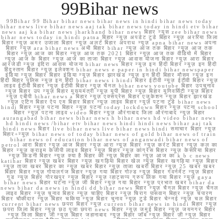
99Bihar news
99Bihar 99 Bihar bihar news bihar news in hindi bihar news today
bihar news live bihar news aaj tak bihar news today in hindi etv bihar
news aaj ka bihar news jharkhand bihar news बिहार न्यूस zee bihar news
bihar news today in hindi patna बिहार न्यूज़ अपडेट टुडे बिहार न्यूज़ अररिया जिला
बिहार न्यूज़ अमर उजाला बिहार न्यूज़ अलर्ट बिहार अपराध न्यूज़ apna bihar news अपना
बिहार न्यूज़ ara bihar news अभी बिहार bihar न्यूज़ आज तक बिहार न्यूज़ आज तक
बिहार न्यूज़ आज का बिहार न्यूज़ आज तक 2021 बिहार न्यूज़ आज तक वीडियो में बिहार
न्यूज़ आज के बिहार न्यूज़ आज का ताजा बिहार न्यूज़ आवास योजना बिहार न्यूज़ आरा बिहार
आरजेडी न्यूज़ इंदिरा आवास योजना bihar news बिहार न्यूज़ इन हिंदी बिहार न्यूज़ इन हिंदी
हिंदुस्तान बिहार न्यूज़ इलेक्शन bihar news e paper in hindi bihar newspaper
इंडिया न्यूज़ बिहार बिहार इंडिया न्यूज़ बिहार झारखंड न्यूज़ इन हिंदी बिहार मौसम न्यूज़ इन
हिंदी बिहार पुलिस न्यूज़ इन हिंदी bihar news i hindi बिहार ईटीवी न्यूज़ ईटीवी बिहार न्यूज़
लाइव ईटीवी बिहार न्यूज़ ईटीवी बिहार न्यूज़ चैनल bihar news youtube बिहार उपचुनाव
न्यूज़ बिहार उप न्यूज़ बिहार मुख्यमंत्री न्यूज़ यूपी बिहार न्यूज़ बिहार यूनिवर्सिटी न्यूज़ बिहार
न्यूज़ एबीपी bihar news a बिहार न्यूज़ एक्सप्रेस बिहार एजुकेशन न्यूज़ बिहार झारखंड
न्यूज़ एटिन बिहार ऐप एम बिहार बिहार न्यूज़ लाइव बिहार न्यूज़ पटना टुडे bihar news
hindi बिहार न्यूज़ पटना बिहार न्यूज़ पटना today lockdown बिहार न्यूज़ पटना school
बिहार न्यूज़ पटना लाइव video बिहार न्यूज़ औरंगाबाद जिला औरंगाबाद न्यूज़ बिहार
aurangabad bihar news bihar news h bihar news hd video bihar news
hd hindi news /bihar etv bihar news hindi hindi news bihar aaj tak
hindi news बिहार live bihar news live bihar news hindi समाचार बिहार न्यूज़
बिहार+न्यूज़ bihar news of today bihar news of gold bihar news of train
bihar news of education bihar news of anganwadi bihar news of
petrol आरा बिहार न्यूज़ आज बिहार न्यूज़ आरा न्यूज़ बिहार न्यूज़ करंट बिहार न्यूज़ कल का
बिहार न्यूज़ क्राइम केजीपी लाइव बिहार न्यूज़ बिहार न्यूज़ कांग्रेस बिहार न्यूज़ केसरिया बिहार
न्यूज़ किडनी बिहार न्यूज़ क्या है बिहार की न्यूज़ बिहार का न्यूज़ आज का k b c news
katihar बिहार न्यूज़ खबर बिहार न्यूज़ खगड़िया बिहार खेल न्यूज़ बिहार खगड़िया न्यूज़ बिहार
न्यूज़ ताजा खबर बिहार का न्यूज़ खबर बिहार न्यूज़ ताजा खबरी बिहार न्यूज़ 25 खबर खबर
बिहार बिहार न्यूज़ गोपालगंज बिहार न्यूज़ गया बिहार गोल्ड न्यूज़ बिहार गवर्नमेंट न्यूज़ बिहार
गुड न्यूज़ बिहार गोरखपुर न्यूज़ बिहार न्यूज़ व्हाट्सप्प ग्रुप लिंक गया बिहार न्यूज़ gaya
bihar news बिहार घटना न्यूज़ जी बिहार न्यूज़ गया बिहार न्यूज़ प्रभात खबर bihar da
news bihar da news in hindi dd bihar news बिहार न्यूज़ चैनल बिहार न्यूज़ चैनल
लाइव बिहार न्यूज़ चुनाव बिहार न्यूज़ चाहिए बिहार न्यूज़ चिराग पासवान बिहार न्यूज़ चंपारण
बिहार चौकीदार न्यूज़ बिहार चकिया न्यूज़ बिहार चुनाव न्यूज़ टुडे बिहार चेन्नई न्यूज़ चल बिहार
current bihar news छपरा बिहार न्यूज़ current bihar news in hindi बिहार न्यूज़
छपरा जिला बिहार न्यूज़ छठ पूजा छपरा news बिहार न्यूज़ जमुई बिहार न्यूज़ जयनगर बिहार
न्यूज़ जिला बिहार जी न्यूज़ बिहार जहानाबाद न्यूज़ बिहार जॉब न्यूज़ बिहार ज़ी न्यूज़ बिहार