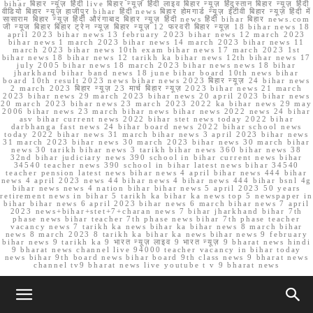
bihar बिहार न्यूज़ हिंदी live बिहार न्यूज़ हिंदी लाइव बिहार न्यूज़ हिंदुस्तान बिहार न्यूज़ हिंदी
वीडियो बिहार न्यूज़ हाजीपुर bihar हिंदी news बिहार होमगार्ड न्यूज़ ईटीवी बिहार न्यूज़ हिंदी में
सासाराम बिहार न्यूज़ हिंदी औरंगाबाद बिहार न्यूज़ हिंदी news हिंदी bihar बिहार news.com
जी न्यूज बिहार बिहार ट्रेन न्यूज़ बिहार न्यूज़ 12 फरवरी बिहार न्यूज़ 18 bihar news 18
april 2023 bihar news 13 february 2023 bihar news 12 march 2023
bihar news 1 march 2023 bihar news 14 march 2023 bihar news 11
march 2023 bihar news 10th exam bihar news 17 march 2023 1st
bihar news 18 bihar news 12 tarikh ka bihar news 12th bihar news 17
july 2005 bihar news 18 march 2023 bihar news news 18 bihar
jharkhand bihar band news 18 june bihar board 10th news bihar
board 10th result 2023 news bihar news 2023 बिहार न्यूज़ 24 bihar news
2 march 2023 बिहार न्यूज़ 23 मार्च बिहार न्यूज़ 2023 bihar news 21 march
2023 bihar news 29 march 2023 bihar news 20 april 2023 bihar news
20 march 2023 bihar news 23 march 2023 2022 ka bihar news 29 may
2006 bihar news 23 march bihar news bihar news 2022 news 24 bihar
asv bihar current news 2022 bihar stet news today 2022 bihar
darbhanga fast news 24 bihar board news 2022 bihar school news
today 2022 bihar news 31 march bihar news 3 april 2023 bihar news
31 march 2023 bihar news 30 march 2023 bihar news 30 march bihar
news 30 tarikh bihar news 3 tarikh bihar news 360 bihar news 38
32nd bihar judiciary news 390 school in bihar current news bihar
34540 teacher news 390 school in bihar latest news bihar 34540
teacher pension latest news bihar news 4 april bihar news 444 bihar
news 4 april 2023 news 44 bihar news 4 bihar news 444 bihar bsnl 4g
bihar news news 4 nation bihar bihar news 5 april 2023 50 years
retirement news in bihar 5 tarikh ka bihar ka news top 5 newspaper in
bihar bihar news 6 april 2023 bihar news 6 march bihar news 7 april
2023 news+bihar+stet+7+charan news 7 bihar jharkhand bihar 7th
phase news bihar teacher 7th phase news bihar 7th phase teacher
vacancy news 7 tarikh ka news bihar ka bihar news 8 march bihar
news 8 march 2023 8 tarikh ka bihar ka news bihar news 9 february
bihar news 9 tarikh ka 9 भारत न्यूज़ लाइव 9 भारत न्यूज़ 9 bharat news hindi
9 bharat news channel live 94000 teacher vacancy in bihar today
news bihar 9th board news bihar board 9th class news 9 bharat news
channel tv9 bharat news live youtube t v 9 bharat news