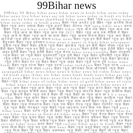
99Bihar news
99Bihar 99 Bihar bihar news bihar news in hindi bihar news today
bihar news live bihar news aaj tak bihar news today in hindi etv bihar
news aaj ka bihar news jharkhand bihar news बिहार न्यूस zee bihar news
bihar news today in hindi patna बिहार न्यूज़ अपडेट टुडे बिहार न्यूज़ अररिया जिला
बिहार न्यूज़ अमर उजाला बिहार न्यूज़ अलर्ट बिहार अपराध न्यूज़ apna bihar news अपना
बिहार न्यूज़ ara bihar news अभी बिहार bihar न्यूज़ आज तक बिहार न्यूज़ आज तक
बिहार न्यूज़ आज का बिहार न्यूज़ आज तक 2021 बिहार न्यूज़ आज तक वीडियो में बिहार
न्यूज़ आज के बिहार न्यूज़ आज का ताजा बिहार न्यूज़ आवास योजना बिहार न्यूज़ आरा बिहार
आरजेडी न्यूज़ इंदिरा आवास योजना bihar news बिहार न्यूज़ इन हिंदी बिहार न्यूज़ इन हिंदी
हिंदुस्तान बिहार न्यूज़ इलेक्शन bihar news e paper in hindi bihar newspaper
इंडिया न्यूज़ बिहार बिहार इंडिया न्यूज़ बिहार झारखंड न्यूज़ इन हिंदी बिहार मौसम न्यूज़ इन
हिंदी बिहार पुलिस न्यूज़ इन हिंदी bihar news i hindi बिहार ईटीवी न्यूज़ ईटीवी बिहार न्यूज़
लाइव ईटीवी बिहार न्यूज़ ईटीवी बिहार न्यूज़ चैनल bihar news youtube बिहार उपचुनाव
न्यूज़ बिहार उप न्यूज़ बिहार मुख्यमंत्री न्यूज़ यूपी बिहार न्यूज़ बिहार यूनिवर्सिटी न्यूज़ बिहार
न्यूज़ एबीपी bihar news a बिहार न्यूज़ एक्सप्रेस बिहार एजुकेशन न्यूज़ बिहार झारखंड
न्यूज़ एटिन बिहार ऐप एम बिहार बिहार न्यूज़ लाइव बिहार न्यूज़ पटना टुडे bihar news
hindi बिहार न्यूज़ पटना बिहार न्यूज़ पटना today lockdown बिहार न्यूज़ पटना school
बिहार न्यूज़ पटना लाइव video बिहार न्यूज़ औरंगाबाद जिला औरंगाबाद न्यूज़ बिहार
aurangabad bihar news bihar news h bihar news hd video bihar news
hd hindi news /bihar etv bihar news hindi hindi news bihar aaj tak
hindi news बिहार live bihar news live bihar news hindi समाचार बिहार न्यूज़
बिहार+न्यूज़ bihar news of today bihar news of gold bihar news of train
bihar news of education bihar news of anganwadi bihar news of
petrol आरा बिहार न्यूज़ आज बिहार न्यूज़ आरा न्यूज़ बिहार न्यूज़ करंट बिहार न्यूज़ कल का
बिहार न्यूज़ क्राइम केजीपी लाइव बिहार न्यूज़ बिहार न्यूज़ कांग्रेस बिहार न्यूज़ केसरिया बिहार
न्यूज़ किडनी बिहार न्यूज़ क्या है बिहार की न्यूज़ बिहार का न्यूज़ आज का k b c news
katihar बिहार न्यूज़ खबर बिहार न्यूज़ खगड़िया बिहार खेल न्यूज़ बिहार खगड़िया न्यूज़ बिहार
न्यूज़ ताजा खबर बिहार का न्यूज़ खबर बिहार न्यूज़ ताजा खबरी बिहार न्यूज़ 25 खबर खबर
बिहार बिहार न्यूज़ गोपालगंज बिहार न्यूज़ गया बिहार गोल्ड न्यूज़ बिहार गवर्नमेंट न्यूज़ बिहार
गुड न्यूज़ बिहार गोरखपुर न्यूज़ बिहार न्यूज़ व्हाट्सप्प ग्रुप लिंक गया बिहार न्यूज़ gaya
bihar news बिहार घटना न्यूज़ जी बिहार न्यूज़ गया बिहार न्यूज़ प्रभात खबर bihar da
news bihar da news in hindi dd bihar news बिहार न्यूज़ चैनल बिहार न्यूज़ चैनल
लाइव बिहार न्यूज़ चुनाव बिहार न्यूज़ चाहिए बिहार न्यूज़ चिराग पासवान बिहार न्यूज़ चंपारण
बिहार चौकीदार न्यूज़ बिहार चकिया न्यूज़ बिहार चुनाव न्यूज़ टुडे बिहार चेन्नई न्यूज़ चल बिहार
current bihar news छपरा बिहार न्यूज़ current bihar news in hindi बिहार न्यूज़
छपरा जिला बिहार न्यूज़ छठ पूजा छपरा news बिहार न्यूज़ जमुई बिहार न्यूज़ जयनगर बिहार
न्यूज़ जिला बिहार जी न्यूज़ बिहार जहानाबाद न्यूज़ बिहार जॉब न्यूज़ बिहार ज़ी न्यूज़ बिहार