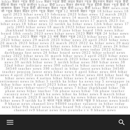
bihar बिहार न्यूज़ हिंदी live बिहार न्यूज़ हिंदी लाइव बिहार न्यूज़ हिंदुस्तान बिहार न्यूज़ हिंदी
वीडियो बिहार न्यूज़ हाजीपुर bihar हिंदी news बिहार होमगार्ड न्यूज़ ईटीवी बिहार न्यूज़ हिंदी में
सासाराम बिहार न्यूज़ हिंदी औरंगाबाद बिहार न्यूज़ हिंदी news हिंदी bihar बिहार news.com
जी न्यूज बिहार बिहार ट्रेन न्यूज़ बिहार न्यूज़ 12 फरवरी बिहार न्यूज़ 18 bihar news 18
april 2023 bihar news 13 february 2023 bihar news 12 march 2023
bihar news 1 march 2023 bihar news 14 march 2023 bihar news 11
march 2023 bihar news 10th exam bihar news 17 march 2023 1st
bihar news 18 bihar news 12 tarikh ka bihar news 12th bihar news 17
july 2005 bihar news 18 march 2023 bihar news news 18 bihar
jharkhand bihar band news 18 june bihar board 10th news bihar
board 10th result 2023 news bihar news 2023 बिहार न्यूज़ 24 bihar news
2 march 2023 बिहार न्यूज़ 23 मार्च बिहार न्यूज़ 2023 bihar news 21 march
2023 bihar news 29 march 2023 bihar news 20 april 2023 bihar news
20 march 2023 bihar news 23 march 2023 2022 ka bihar news 29 may
2006 bihar news 23 march bihar news bihar news 2022 news 24 bihar
asv bihar current news 2022 bihar stet news today 2022 bihar
darbhanga fast news 24 bihar board news 2022 bihar school news
today 2022 bihar news 31 march bihar news 3 april 2023 bihar news
31 march 2023 bihar news 30 march 2023 bihar news 30 march bihar
news 30 tarikh bihar news 3 tarikh bihar news 360 bihar news 38
32nd bihar judiciary news 390 school in bihar current news bihar
34540 teacher news 390 school in bihar latest news bihar 34540
teacher pension latest news bihar news 4 april bihar news 444 bihar
news 4 april 2023 news 44 bihar news 4 bihar news 444 bihar bsnl 4g
bihar news news 4 nation bihar bihar news 5 april 2023 50 years
retirement news in bihar 5 tarikh ka bihar ka news top 5 newspaper in
bihar bihar news 6 april 2023 bihar news 6 march bihar news 7 april
2023 news+bihar+stet+7+charan news 7 bihar jharkhand bihar 7th
phase news bihar teacher 7th phase news bihar 7th phase teacher
vacancy news 7 tarikh ka news bihar ka bihar news 8 march bihar
news 8 march 2023 8 tarikh ka bihar ka news bihar news 9 february
bihar news 9 tarikh ka 9 भारत न्यूज़ लाइव 9 भारत न्यूज़ 9 bharat news hindi
9 bharat news channel live 94000 teacher vacancy in bihar today
news bihar 9th board news bihar board 9th class news 9 bharat news
channel tv9 bharat news live youtube t v 9 bharat news