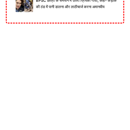
BPSC छात्रों के समर्थन में उतरीं प्रियंका गांधी, कहा- कड़ाके
की ठंड में पानी डालना और लाठीचार्ज करना अमानवीय