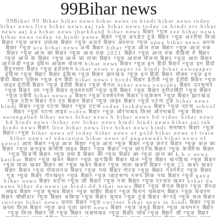
99Bihar news
99Bihar 99 Bihar bihar news bihar news in hindi bihar news today
bihar news live bihar news aaj tak bihar news today in hindi etv bihar
news aaj ka bihar news jharkhand bihar news बिहार न्यूस zee bihar news
bihar news today in hindi patna बिहार न्यूज़ अपडेट टुडे बिहार न्यूज़ अररिया जिला
बिहार न्यूज़ अमर उजाला बिहार न्यूज़ अलर्ट बिहार अपराध न्यूज़ apna bihar news अपना
बिहार न्यूज़ ara bihar news अभी बिहार bihar न्यूज़ आज तक बिहार न्यूज़ आज तक
बिहार न्यूज़ आज का बिहार न्यूज़ आज तक 2021 बिहार न्यूज़ आज तक वीडियो में बिहार
न्यूज़ आज के बिहार न्यूज़ आज का ताजा बिहार न्यूज़ आवास योजना बिहार न्यूज़ आरा बिहार
आरजेडी न्यूज़ इंदिरा आवास योजना bihar news बिहार न्यूज़ इन हिंदी बिहार न्यूज़ इन हिंदी
हिंदुस्तान बिहार न्यूज़ इलेक्शन bihar news e paper in hindi bihar newspaper
इंडिया न्यूज़ बिहार बिहार इंडिया न्यूज़ बिहार झारखंड न्यूज़ इन हिंदी बिहार मौसम न्यूज़ इन
हिंदी बिहार पुलिस न्यूज़ इन हिंदी bihar news i hindi बिहार ईटीवी न्यूज़ ईटीवी बिहार न्यूज़
लाइव ईटीवी बिहार न्यूज़ ईटीवी बिहार न्यूज़ चैनल bihar news youtube बिहार उपचुनाव
न्यूज़ बिहार उप न्यूज़ बिहार मुख्यमंत्री न्यूज़ यूपी बिहार न्यूज़ बिहार यूनिवर्सिटी न्यूज़ बिहार
न्यूज़ एबीपी bihar news a बिहार न्यूज़ एक्सप्रेस बिहार एजुकेशन न्यूज़ बिहार झारखंड
न्यूज़ एटिन बिहार ऐप एम बिहार बिहार न्यूज़ लाइव बिहार न्यूज़ पटना टुडे bihar news
hindi बिहार न्यूज़ पटना बिहार न्यूज़ पटना today lockdown बिहार न्यूज़ पटना school
बिहार न्यूज़ पटना लाइव video बिहार न्यूज़ औरंगाबाद जिला औरंगाबाद न्यूज़ बिहार
aurangabad bihar news bihar news h bihar news hd video bihar news
hd hindi news /bihar etv bihar news hindi hindi news bihar aaj tak
hindi news बिहार live bihar news live bihar news hindi समाचार बिहार न्यूज़
बिहार+न्यूज़ bihar news of today bihar news of gold bihar news of train
bihar news of education bihar news of anganwadi bihar news of
petrol आरा बिहार न्यूज़ आज बिहार न्यूज़ आरा न्यूज़ बिहार न्यूज़ करंट बिहार न्यूज़ कल का
बिहार न्यूज़ क्राइम केजीपी लाइव बिहार न्यूज़ बिहार न्यूज़ कांग्रेस बिहार न्यूज़ केसरिया बिहार
न्यूज़ किडनी बिहार न्यूज़ क्या है बिहार की न्यूज़ बिहार का न्यूज़ आज का k b c news
katihar बिहार न्यूज़ खबर बिहार न्यूज़ खगड़िया बिहार खेल न्यूज़ बिहार खगड़िया न्यूज़ बिहार
न्यूज़ ताजा खबर बिहार का न्यूज़ खबर बिहार न्यूज़ ताजा खबरी बिहार न्यूज़ 25 खबर खबर
बिहार बिहार न्यूज़ गोपालगंज बिहार न्यूज़ गया बिहार गोल्ड न्यूज़ बिहार गवर्नमेंट न्यूज़ बिहार
गुड न्यूज़ बिहार गोरखपुर न्यूज़ बिहार न्यूज़ व्हाट्सप्प ग्रुप लिंक गया बिहार न्यूज़ gaya
bihar news बिहार घटना न्यूज़ जी बिहार न्यूज़ गया बिहार न्यूज़ प्रभात खबर bihar da
news bihar da news in hindi dd bihar news बिहार न्यूज़ चैनल बिहार न्यूज़ चैनल
लाइव बिहार न्यूज़ चुनाव बिहार न्यूज़ चाहिए बिहार न्यूज़ चिराग पासवान बिहार न्यूज़ चंपारण
बिहार चौकीदार न्यूज़ बिहार चकिया न्यूज़ बिहार चुनाव न्यूज़ टुडे बिहार चेन्नई न्यूज़ चल बिहार
current bihar news छपरा बिहार न्यूज़ current bihar news in hindi बिहार न्यूज़
छपरा जिला बिहार न्यूज़ छठ पूजा छपरा news बिहार न्यूज़ जमुई बिहार न्यूज़ जयनगर बिहार
न्यूज़ जिला बिहार जी न्यूज़ बिहार जहानाबाद न्यूज़ बिहार जॉब न्यूज़ बिहार ज़ी न्यूज़ बिहार