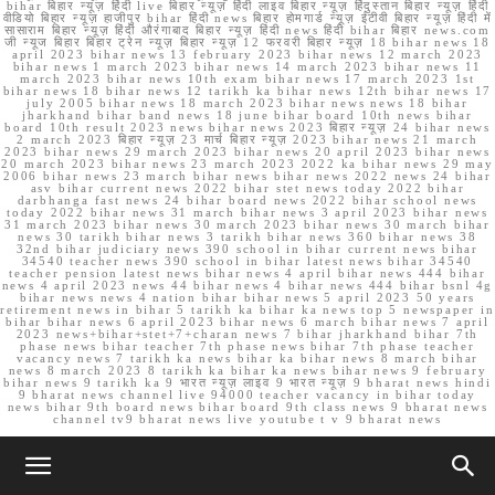
bihar बिहार न्यूज़ हिंदी live बिहार न्यूज़ हिंदी लाइव बिहार न्यूज़ हिंदुस्तान बिहार न्यूज़ हिंदी
वीडियो बिहार न्यूज़ हाजीपुर bihar हिंदी news बिहार होमगार्ड न्यूज़ ईटीवी बिहार न्यूज़ हिंदी में
सासाराम बिहार न्यूज़ हिंदी औरंगाबाद बिहार न्यूज़ हिंदी news हिंदी bihar बिहार news.com
जी न्यूज बिहार बिहार ट्रेन न्यूज़ बिहार न्यूज़ 12 फरवरी बिहार न्यूज़ 18 bihar news 18
april 2023 bihar news 13 february 2023 bihar news 12 march 2023
bihar news 1 march 2023 bihar news 14 march 2023 bihar news 11
march 2023 bihar news 10th exam bihar news 17 march 2023 1st
bihar news 18 bihar news 12 tarikh ka bihar news 12th bihar news 17
july 2005 bihar news 18 march 2023 bihar news news 18 bihar
jharkhand bihar band news 18 june bihar board 10th news bihar
board 10th result 2023 news bihar news 2023 बिहार न्यूज़ 24 bihar news
2 march 2023 बिहार न्यूज़ 23 मार्च बिहार न्यूज़ 2023 bihar news 21 march
2023 bihar news 29 march 2023 bihar news 20 april 2023 bihar news
20 march 2023 bihar news 23 march 2023 2022 ka bihar news 29 may
2006 bihar news 23 march bihar news bihar news 2022 news 24 bihar
asv bihar current news 2022 bihar stet news today 2022 bihar
darbhanga fast news 24 bihar board news 2022 bihar school news
today 2022 bihar news 31 march bihar news 3 april 2023 bihar news
31 march 2023 bihar news 30 march 2023 bihar news 30 march bihar
news 30 tarikh bihar news 3 tarikh bihar news 360 bihar news 38
32nd bihar judiciary news 390 school in bihar current news bihar
34540 teacher news 390 school in bihar latest news bihar 34540
teacher pension latest news bihar news 4 april bihar news 444 bihar
news 4 april 2023 news 44 bihar news 4 bihar news 444 bihar bsnl 4g
bihar news news 4 nation bihar bihar news 5 april 2023 50 years
retirement news in bihar 5 tarikh ka bihar ka news top 5 newspaper in
bihar bihar news 6 april 2023 bihar news 6 march bihar news 7 april
2023 news+bihar+stet+7+charan news 7 bihar jharkhand bihar 7th
phase news bihar teacher 7th phase news bihar 7th phase teacher
vacancy news 7 tarikh ka news bihar ka bihar news 8 march bihar
news 8 march 2023 8 tarikh ka bihar ka news bihar news 9 february
bihar news 9 tarikh ka 9 भारत न्यूज़ लाइव 9 भारत न्यूज़ 9 bharat news hindi
9 bharat news channel live 94000 teacher vacancy in bihar today
news bihar 9th board news bihar board 9th class news 9 bharat news
channel tv9 bharat news live youtube t v 9 bharat news