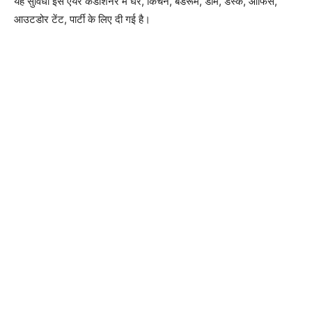
यह सुविधा इस एयर कंडीशनर में घर, किचन, बेडरूम, डॉर्म, डेस्क, ऑफिस,
आउटडोर टेंट, पार्टी के लिए दी गई है।