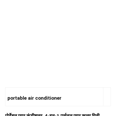
portable air conditioner
पोर्टेबल एयर कंडीशनर, 4-इन-1 पर्सनल एयर कूलर मिनी