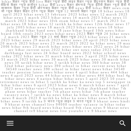
bihar बिहार न्यूज़ हिंदी live बिहार न्यूज़ हिंदी लाइव बिहार न्यूज़ हिंदुस्तान बिहार न्यूज़ हिंदी
वीडियो बिहार न्यूज़ हाजीपुर bihar हिंदी news बिहार होमगार्ड न्यूज़ ईटीवी बिहार न्यूज़ हिंदी में
सासाराम बिहार न्यूज़ हिंदी औरंगाबाद बिहार न्यूज़ हिंदी news हिंदी bihar बिहार news.com
जी न्यूज बिहार बिहार ट्रेन न्यूज़ बिहार न्यूज़ 12 फरवरी बिहार न्यूज़ 18 bihar news 18
april 2023 bihar news 13 february 2023 bihar news 12 march 2023
bihar news 1 march 2023 bihar news 14 march 2023 bihar news 11
march 2023 bihar news 10th exam bihar news 17 march 2023 1st
bihar news 18 bihar news 12 tarikh ka bihar news 12th bihar news 17
july 2005 bihar news 18 march 2023 bihar news news 18 bihar
jharkhand bihar band news 18 june bihar board 10th news bihar
board 10th result 2023 news bihar news 2023 बिहार न्यूज़ 24 bihar news
2 march 2023 बिहार न्यूज़ 23 मार्च बिहार न्यूज़ 2023 bihar news 21 march
2023 bihar news 29 march 2023 bihar news 20 april 2023 bihar news
20 march 2023 bihar news 23 march 2023 2022 ka bihar news 29 may
2006 bihar news 23 march bihar news bihar news 2022 news 24 bihar
asv bihar current news 2022 bihar stet news today 2022 bihar
darbhanga fast news 24 bihar board news 2022 bihar school news
today 2022 bihar news 31 march bihar news 3 april 2023 bihar news
31 march 2023 bihar news 30 march 2023 bihar news 30 march bihar
news 30 tarikh bihar news 3 tarikh bihar news 360 bihar news 38
32nd bihar judiciary news 390 school in bihar current news bihar
34540 teacher news 390 school in bihar latest news bihar 34540
teacher pension latest news bihar news 4 april bihar news 444 bihar
news 4 april 2023 news 44 bihar news 4 bihar news 444 bihar bsnl 4g
bihar news news 4 nation bihar bihar news 5 april 2023 50 years
retirement news in bihar 5 tarikh ka bihar ka news top 5 newspaper in
bihar bihar news 6 april 2023 bihar news 6 march bihar news 7 april
2023 news+bihar+stet+7+charan news 7 bihar jharkhand bihar 7th
phase news bihar teacher 7th phase news bihar 7th phase teacher
vacancy news 7 tarikh ka news bihar ka bihar news 8 march bihar
news 8 march 2023 8 tarikh ka bihar ka news bihar news 9 february
bihar news 9 tarikh ka 9 भारत न्यूज़ लाइव 9 भारत न्यूज़ 9 bharat news hindi
9 bharat news channel live 94000 teacher vacancy in bihar today
news bihar 9th board news bihar board 9th class news 9 bharat news
channel tv9 bharat news live youtube t v 9 bharat news