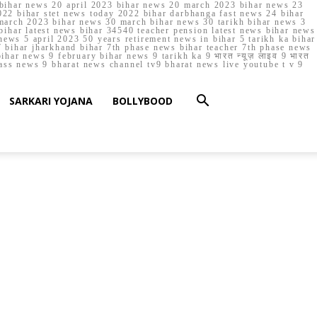
023 bihar news 20 april 2023 bihar news 20 march 2023 bihar news 23
22 bihar stet news today 2022 bihar darbhanga fast news 24 bihar
march 2023 bihar news 30 march bihar news 30 tarikh bihar news 3
bihar latest news bihar 34540 teacher pension latest news bihar news
ews 5 april 2023 50 years retirement news in bihar 5 tarikh ka bihar
 bihar jharkhand bihar 7th phase news bihar teacher 7th phase news
ar news 9 february bihar news 9 tarikh ka 9 भारत न्यूज़ लाइव 9 भारत
lass news 9 bharat news channel tv9 bharat news live youtube t v 9
SARKARI YOJANA
BOLLYBOOD