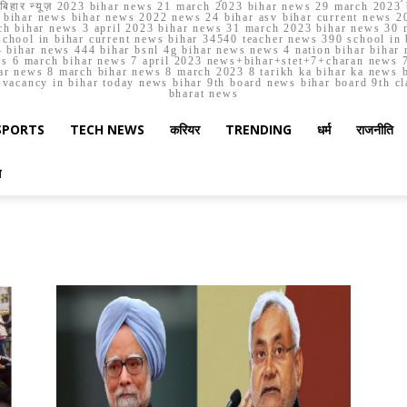
मार्च बिहार न्यूज़ 2023 bihar news 21 march 2023 bihar news 29 march 2
ihar news bihar news 2022 news 24 bihar asv bihar current news 20
h bihar news 3 april 2023 bihar news 31 march 2023 bihar news 30 
chool in bihar current news bihar 34540 teacher news 390 school in 
 bihar news 444 bihar bsnl 4g bihar news news 4 nation bihar bihar n
ws 6 march bihar news 7 april 2023 news+bihar+stet+7+charan news 7
ar news 8 march bihar news 8 march 2023 8 tarikh ka bihar ka news bih
er vacancy in bihar today news bihar 9th board news bihar board 9th c
bharat news
SPORTS
TECH NEWS
करियर
TRENDING
धर्म
राजनीति
स