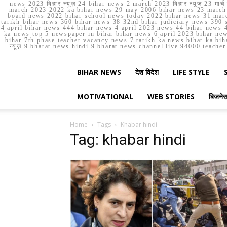
news 2023 बिहार न्यूज़ 24 bihar news 2 march 2023 बिहार न्यूज़ 23 
march 2023 2022 ka bihar news 29 may 2006 bihar news 23 march b
board news 2022 bihar school news today 2022 bihar news 31 marc
tarikh bihar news 360 bihar news 38 32nd bihar judiciary news 390 s
4 april bihar news 444 bihar news 4 april 2023 news 44 bihar news 4
ka news top 5 newspaper in bihar bihar news 6 april 2023 bihar ne
bihar 7th phase teacher vacancy news 7 tarikh ka news bihar ka bih
न्यूज़ 9 bharat news hindi 9 bharat news channel live 94000 teach
BIHAR NEWS
देश विदेश
LIFE STYLE
MOTIVATIONAL
WEB STORIES
बिजने
Home
Tags
Khabar hindi
Tag: khabar hindi