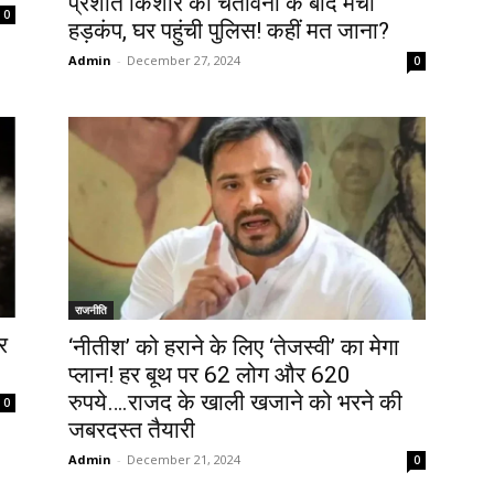
प्रशांत किशोर की चेतावनी के बाद मचा
0
हड़कंप, घर पहुंची पुलिस! कहीं मत जाना?
Admin
-
December 27, 2024
0
राजनीति
र
‘नीतीश’ को हराने के लिए ‘तेजस्वी’ का मेगा
प्लान! हर बूथ पर 62 लोग और 620
रुपये….राजद के खाली खजाने को भरने की
0
जबरदस्त तैयारी
Admin
-
December 21, 2024
0