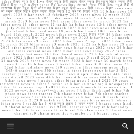
bihar बिहार न्यूज़ हिंदी live बिहार न्यूज़ हिंदी लाइव बिहार न्यूज़ हिंदुस्तान बिहार न्यूज़ हिंदी
वीडियो बिहार न्यूज़ हाजीपुर bihar हिंदी news बिहार होमगार्ड न्यूज़ ईटीवी बिहार न्यूज़ हिंदी में
सासाराम बिहार न्यूज़ हिंदी औरंगाबाद बिहार न्यूज़ हिंदी news हिंदी bihar बिहार news.com
जी न्यूज बिहार बिहार ट्रेन न्यूज़ बिहार न्यूज़ 12 फरवरी बिहार न्यूज़ 18 bihar news 18
april 2023 bihar news 13 february 2023 bihar news 12 march 2023
bihar news 1 march 2023 bihar news 14 march 2023 bihar news 11
march 2023 bihar news 10th exam bihar news 17 march 2023 1st
bihar news 18 bihar news 12 tarikh ka bihar news 12th bihar news 17
july 2005 bihar news 18 march 2023 bihar news news 18 bihar
jharkhand bihar band news 18 june bihar board 10th news bihar
board 10th result 2023 news bihar news 2023 बिहार न्यूज़ 24 bihar news
2 march 2023 बिहार न्यूज़ 23 मार्च बिहार न्यूज़ 2023 bihar news 21 march
2023 bihar news 29 march 2023 bihar news 20 april 2023 bihar news
20 march 2023 bihar news 23 march 2023 2022 ka bihar news 29 may
2006 bihar news 23 march bihar news bihar news 2022 news 24 bihar
asv bihar current news 2022 bihar stet news today 2022 bihar
darbhanga fast news 24 bihar board news 2022 bihar school news
today 2022 bihar news 31 march bihar news 3 april 2023 bihar news
31 march 2023 bihar news 30 march 2023 bihar news 30 march bihar
news 30 tarikh bihar news 3 tarikh bihar news 360 bihar news 38
32nd bihar judiciary news 390 school in bihar current news bihar
34540 teacher news 390 school in bihar latest news bihar 34540
teacher pension latest news bihar news 4 april bihar news 444 bihar
news 4 april 2023 news 44 bihar news 4 bihar news 444 bihar bsnl 4g
bihar news news 4 nation bihar bihar news 5 april 2023 50 years
retirement news in bihar 5 tarikh ka bihar ka news top 5 newspaper in
bihar bihar news 6 april 2023 bihar news 6 march bihar news 7 april
2023 news+bihar+stet+7+charan news 7 bihar jharkhand bihar 7th
phase news bihar teacher 7th phase news bihar 7th phase teacher
vacancy news 7 tarikh ka news bihar ka bihar news 8 march bihar
news 8 march 2023 8 tarikh ka bihar ka news bihar news 9 february
bihar news 9 tarikh ka 9 भारत न्यूज़ लाइव 9 भारत न्यूज़ 9 bharat news hindi
9 bharat news channel live 94000 teacher vacancy in bihar today
news bihar 9th board news bihar board 9th class news 9 bharat news
channel tv9 bharat news live youtube t v 9 bharat news