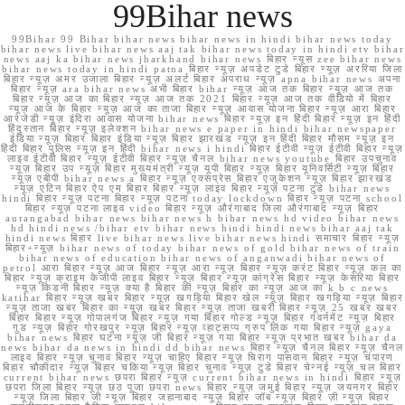
99Bihar news
99Bihar 99 Bihar bihar news bihar news in hindi bihar news today
bihar news live bihar news aaj tak bihar news today in hindi etv bihar
news aaj ka bihar news jharkhand bihar news बिहार न्यूस zee bihar news
bihar news today in hindi patna बिहार न्यूज़ अपडेट टुडे बिहार न्यूज़ अररिया जिला
बिहार न्यूज़ अमर उजाला बिहार न्यूज़ अलर्ट बिहार अपराध न्यूज़ apna bihar news अपना
बिहार न्यूज़ ara bihar news अभी बिहार bihar न्यूज़ आज तक बिहार न्यूज़ आज तक
बिहार न्यूज़ आज का बिहार न्यूज़ आज तक 2021 बिहार न्यूज़ आज तक वीडियो में बिहार
न्यूज़ आज के बिहार न्यूज़ आज का ताजा बिहार न्यूज़ आवास योजना बिहार न्यूज़ आरा बिहार
आरजेडी न्यूज़ इंदिरा आवास योजना bihar news बिहार न्यूज़ इन हिंदी बिहार न्यूज़ इन हिंदी
हिंदुस्तान बिहार न्यूज़ इलेक्शन bihar news e paper in hindi bihar newspaper
इंडिया न्यूज़ बिहार बिहार इंडिया न्यूज़ बिहार झारखंड न्यूज़ इन हिंदी बिहार मौसम न्यूज़ इन
हिंदी बिहार पुलिस न्यूज़ इन हिंदी bihar news i hindi बिहार ईटीवी न्यूज़ ईटीवी बिहार न्यूज़
लाइव ईटीवी बिहार न्यूज़ ईटीवी बिहार न्यूज़ चैनल bihar news youtube बिहार उपचुनाव
न्यूज़ बिहार उप न्यूज़ बिहार मुख्यमंत्री न्यूज़ यूपी बिहार न्यूज़ बिहार यूनिवर्सिटी न्यूज़ बिहार
न्यूज़ एबीपी bihar news a बिहार न्यूज़ एक्सप्रेस बिहार एजुकेशन न्यूज़ बिहार झारखंड
न्यूज़ एटिन बिहार ऐप एम बिहार बिहार न्यूज़ लाइव बिहार न्यूज़ पटना टुडे bihar news
hindi बिहार न्यूज़ पटना बिहार न्यूज़ पटना today lockdown बिहार न्यूज़ पटना school
बिहार न्यूज़ पटना लाइव video बिहार न्यूज़ औरंगाबाद जिला औरंगाबाद न्यूज़ बिहार
aurangabad bihar news bihar news h bihar news hd video bihar news
hd hindi news /bihar etv bihar news hindi hindi news bihar aaj tak
hindi news बिहार live bihar news live bihar news hindi समाचार बिहार न्यूज़
बिहार+न्यूज़ bihar news of today bihar news of gold bihar news of train
bihar news of education bihar news of anganwadi bihar news of
petrol आरा बिहार न्यूज़ आज बिहार न्यूज़ आरा न्यूज़ बिहार न्यूज़ करंट बिहार न्यूज़ कल का
बिहार न्यूज़ क्राइम केजीपी लाइव बिहार न्यूज़ बिहार न्यूज़ कांग्रेस बिहार न्यूज़ केसरिया बिहार
न्यूज़ किडनी बिहार न्यूज़ क्या है बिहार की न्यूज़ बिहार का न्यूज़ आज का k b c news
katihar बिहार न्यूज़ खबर बिहार न्यूज़ खगड़िया बिहार खेल न्यूज़ बिहार खगड़िया न्यूज़ बिहार
न्यूज़ ताजा खबर बिहार का न्यूज़ खबर बिहार न्यूज़ ताजा खबरी बिहार न्यूज़ 25 खबर खबर
बिहार बिहार न्यूज़ गोपालगंज बिहार न्यूज़ गया बिहार गोल्ड न्यूज़ बिहार गवर्नमेंट न्यूज़ बिहार
गुड न्यूज़ बिहार गोरखपुर न्यूज़ बिहार न्यूज़ व्हाट्सप्प ग्रुप लिंक गया बिहार न्यूज़ gaya
bihar news बिहार घटना न्यूज़ जी बिहार न्यूज़ गया बिहार न्यूज़ प्रभात खबर bihar da
news bihar da news in hindi dd bihar news बिहार न्यूज़ चैनल बिहार न्यूज़ चैनल
लाइव बिहार न्यूज़ चुनाव बिहार न्यूज़ चाहिए बिहार न्यूज़ चिराग पासवान बिहार न्यूज़ चंपारण
बिहार चौकीदार न्यूज़ बिहार चकिया न्यूज़ बिहार चुनाव न्यूज़ टुडे बिहार चेन्नई न्यूज़ चल बिहार
current bihar news छपरा बिहार न्यूज़ current bihar news in hindi बिहार न्यूज़
छपरा जिला बिहार न्यूज़ छठ पूजा छपरा news बिहार न्यूज़ जमुई बिहार न्यूज़ जयनगर बिहार
न्यूज़ जिला बिहार जी न्यूज़ बिहार जहानाबाद न्यूज़ बिहार जॉब न्यूज़ बिहार ज़ी न्यूज़ बिहार