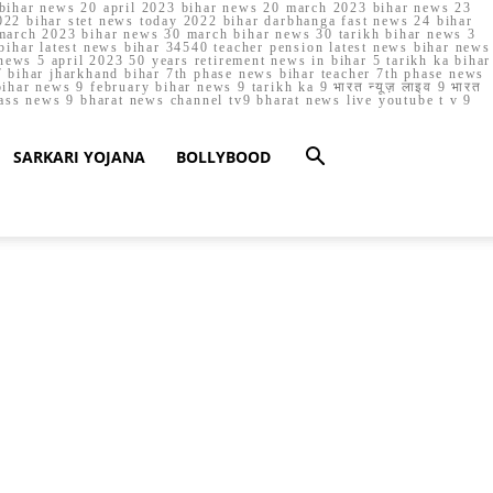
023 bihar news 20 april 2023 bihar news 20 march 2023 bihar news 23
22 bihar stet news today 2022 bihar darbhanga fast news 24 bihar
march 2023 bihar news 30 march bihar news 30 tarikh bihar news 3
bihar latest news bihar 34540 teacher pension latest news bihar news
ews 5 april 2023 50 years retirement news in bihar 5 tarikh ka bihar
 bihar jharkhand bihar 7th phase news bihar teacher 7th phase news
ar news 9 february bihar news 9 tarikh ka 9 भारत न्यूज़ लाइव 9 भारत
lass news 9 bharat news channel tv9 bharat news live youtube t v 9
SARKARI YOJANA
BOLLYBOOD