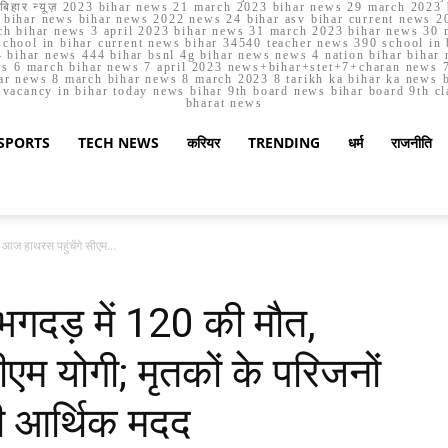
मार्च बिहार न्यूज़ 2023 bihar news 21 march 2023 bihar news 29 march 2
ihar news bihar news 2022 news 24 bihar asv bihar current news 20
h bihar news 3 april 2023 bihar news 31 march 2023 bihar news 30 
chool in bihar current news bihar 34540 teacher news 390 school in 
 bihar news 444 bihar bsnl 4g bihar news news 4 nation bihar bihar n
ws 6 march bihar news 7 april 2023 news+bihar+stet+7+charan news 7
ar news 8 march bihar news 8 march 2023 8 tarikh ka bihar ka news bih
er vacancy in bihar today news bihar 9th board news bihar board 9th c
bharat news
SPORTS
TECH NEWS
करियर
TRENDING
धर्म
राजनीति
आज हाथरस पहुंचेंगे सीएम...
गदड़ में 120 की मौत,
एम योगी; मृतकों के परिजनों
ी आर्थिक मदद