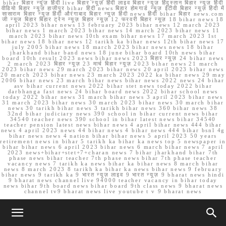
bihar बिहार न्यूज़ हिंदी live बिहार न्यूज़ हिंदी लाइव बिहार न्यूज़ हिंदुस्तान बिहार न्यूज़ हिंदी
वीडियो बिहार न्यूज़ हाजीपुर bihar हिंदी news बिहार होमगार्ड न्यूज़ ईटीवी बिहार न्यूज़ हिंदी में
सासाराम बिहार न्यूज़ हिंदी औरंगाबाद बिहार न्यूज़ हिंदी news हिंदी bihar बिहार news.com
जी न्यूज बिहार बिहार ट्रेन न्यूज़ बिहार न्यूज़ 12 फरवरी बिहार न्यूज़ 18 bihar news 18
april 2023 bihar news 13 february 2023 bihar news 12 march 2023
bihar news 1 march 2023 bihar news 14 march 2023 bihar news 11
march 2023 bihar news 10th exam bihar news 17 march 2023 1st
bihar news 18 bihar news 12 tarikh ka bihar news 12th bihar news 17
july 2005 bihar news 18 march 2023 bihar news news 18 bihar
jharkhand bihar band news 18 june bihar board 10th news bihar
board 10th result 2023 news bihar news 2023 बिहार न्यूज़ 24 bihar news
2 march 2023 बिहार न्यूज़ 23 मार्च बिहार न्यूज़ 2023 bihar news 21 march
2023 bihar news 29 march 2023 bihar news 20 april 2023 bihar news
20 march 2023 bihar news 23 march 2023 2022 ka bihar news 29 may
2006 bihar news 23 march bihar news bihar news 2022 news 24 bihar
asv bihar current news 2022 bihar stet news today 2022 bihar
darbhanga fast news 24 bihar board news 2022 bihar school news
today 2022 bihar news 31 march bihar news 3 april 2023 bihar news
31 march 2023 bihar news 30 march 2023 bihar news 30 march bihar
news 30 tarikh bihar news 3 tarikh bihar news 360 bihar news 38
32nd bihar judiciary news 390 school in bihar current news bihar
34540 teacher news 390 school in bihar latest news bihar 34540
teacher pension latest news bihar news 4 april bihar news 444 bihar
news 4 april 2023 news 44 bihar news 4 bihar news 444 bihar bsnl 4g
bihar news news 4 nation bihar bihar news 5 april 2023 50 years
retirement news in bihar 5 tarikh ka bihar ka news top 5 newspaper in
bihar bihar news 6 april 2023 bihar news 6 march bihar news 7 april
2023 news+bihar+stet+7+charan news 7 bihar jharkhand bihar 7th
phase news bihar teacher 7th phase news bihar 7th phase teacher
vacancy news 7 tarikh ka news bihar ka bihar news 8 march bihar
news 8 march 2023 8 tarikh ka bihar ka news bihar news 9 february
bihar news 9 tarikh ka 9 भारत न्यूज़ लाइव 9 भारत न्यूज़ 9 bharat news hindi
9 bharat news channel live 94000 teacher vacancy in bihar today
news bihar 9th board news bihar board 9th class news 9 bharat news
channel tv9 bharat news live youtube t v 9 bharat news