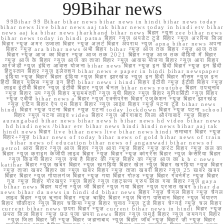
99Bihar news
99Bihar 99 Bihar bihar news bihar news in hindi bihar news today
bihar news live bihar news aaj tak bihar news today in hindi etv bihar
news aaj ka bihar news jharkhand bihar news बिहार न्यूस zee bihar news
bihar news today in hindi patna बिहार न्यूज़ अपडेट टुडे बिहार न्यूज़ अररिया जिला
बिहार न्यूज़ अमर उजाला बिहार न्यूज़ अलर्ट बिहार अपराध न्यूज़ apna bihar news अपना
बिहार न्यूज़ ara bihar news अभी बिहार bihar न्यूज़ आज तक बिहार न्यूज़ आज तक
बिहार न्यूज़ आज का बिहार न्यूज़ आज तक 2021 बिहार न्यूज़ आज तक वीडियो में बिहार
न्यूज़ आज के बिहार न्यूज़ आज का ताजा बिहार न्यूज़ आवास योजना बिहार न्यूज़ आरा बिहार
आरजेडी न्यूज़ इंदिरा आवास योजना bihar news बिहार न्यूज़ इन हिंदी बिहार न्यूज़ इन हिंदी
हिंदुस्तान बिहार न्यूज़ इलेक्शन bihar news e paper in hindi bihar newspaper
इंडिया न्यूज़ बिहार बिहार इंडिया न्यूज़ बिहार झारखंड न्यूज़ इन हिंदी बिहार मौसम न्यूज़ इन
हिंदी बिहार पुलिस न्यूज़ इन हिंदी bihar news i hindi बिहार ईटीवी न्यूज़ ईटीवी बिहार न्यूज़
लाइव ईटीवी बिहार न्यूज़ ईटीवी बिहार न्यूज़ चैनल bihar news youtube बिहार उपचुनाव
न्यूज़ बिहार उप न्यूज़ बिहार मुख्यमंत्री न्यूज़ यूपी बिहार न्यूज़ बिहार यूनिवर्सिटी न्यूज़ बिहार
न्यूज़ एबीपी bihar news a बिहार न्यूज़ एक्सप्रेस बिहार एजुकेशन न्यूज़ बिहार झारखंड
न्यूज़ एटिन बिहार ऐप एम बिहार बिहार न्यूज़ लाइव बिहार न्यूज़ पटना टुडे bihar news
hindi बिहार न्यूज़ पटना बिहार न्यूज़ पटना today lockdown बिहार न्यूज़ पटना school
बिहार न्यूज़ पटना लाइव video बिहार न्यूज़ औरंगाबाद जिला औरंगाबाद न्यूज़ बिहार
aurangabad bihar news bihar news h bihar news hd video bihar news
hd hindi news /bihar etv bihar news hindi hindi news bihar aaj tak
hindi news बिहार live bihar news live bihar news hindi समाचार बिहार न्यूज़
बिहार+न्यूज़ bihar news of today bihar news of gold bihar news of train
bihar news of education bihar news of anganwadi bihar news of
petrol आरा बिहार न्यूज़ आज बिहार न्यूज़ आरा न्यूज़ बिहार न्यूज़ करंट बिहार न्यूज़ कल का
बिहार न्यूज़ क्राइम केजीपी लाइव बिहार न्यूज़ बिहार न्यूज़ कांग्रेस बिहार न्यूज़ केसरिया बिहार
न्यूज़ किडनी बिहार न्यूज़ क्या है बिहार की न्यूज़ बिहार का न्यूज़ आज का k b c news
katihar बिहार न्यूज़ खबर बिहार न्यूज़ खगड़िया बिहार खेल न्यूज़ बिहार खगड़िया न्यूज़ बिहार
न्यूज़ ताजा खबर बिहार का न्यूज़ खबर बिहार न्यूज़ ताजा खबरी बिहार न्यूज़ 25 खबर खबर
बिहार बिहार न्यूज़ गोपालगंज बिहार न्यूज़ गया बिहार गोल्ड न्यूज़ बिहार गवर्नमेंट न्यूज़ बिहार
गुड न्यूज़ बिहार गोरखपुर न्यूज़ बिहार न्यूज़ व्हाट्सप्प ग्रुप लिंक गया बिहार न्यूज़ gaya
bihar news बिहार घटना न्यूज़ जी बिहार न्यूज़ गया बिहार न्यूज़ प्रभात खबर bihar da
news bihar da news in hindi dd bihar news बिहार न्यूज़ चैनल बिहार न्यूज़ चैनल
लाइव बिहार न्यूज़ चुनाव बिहार न्यूज़ चाहिए बिहार न्यूज़ चिराग पासवान बिहार न्यूज़ चंपारण
बिहार चौकीदार न्यूज़ बिहार चकिया न्यूज़ बिहार चुनाव न्यूज़ टुडे बिहार चेन्नई न्यूज़ चल बिहार
current bihar news छपरा बिहार न्यूज़ current bihar news in hindi बिहार न्यूज़
छपरा जिला बिहार न्यूज़ छठ पूजा छपरा news बिहार न्यूज़ जमुई बिहार न्यूज़ जयनगर बिहार
न्यूज़ जिला बिहार जी न्यूज़ बिहार जहानाबाद न्यूज़ बिहार जॉब न्यूज़ बिहार ज़ी न्यूज़ बिहार