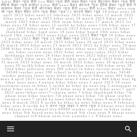
bihar बिहार न्यूज़ हिंदी live बिहार न्यूज़ हिंदी लाइव बिहार न्यूज़ हिंदुस्तान बिहार न्यूज़ हिंदी
वीडियो बिहार न्यूज़ हाजीपुर bihar हिंदी news बिहार होमगार्ड न्यूज़ ईटीवी बिहार न्यूज़ हिंदी में
सासाराम बिहार न्यूज़ हिंदी औरंगाबाद बिहार न्यूज़ हिंदी news हिंदी bihar बिहार news.com
जी न्यूज बिहार बिहार ट्रेन न्यूज़ बिहार न्यूज़ 12 फरवरी बिहार न्यूज़ 18 bihar news 18
april 2023 bihar news 13 february 2023 bihar news 12 march 2023
bihar news 1 march 2023 bihar news 14 march 2023 bihar news 11
march 2023 bihar news 10th exam bihar news 17 march 2023 1st
bihar news 18 bihar news 12 tarikh ka bihar news 12th bihar news 17
july 2005 bihar news 18 march 2023 bihar news news 18 bihar
jharkhand bihar band news 18 june bihar board 10th news bihar
board 10th result 2023 news bihar news 2023 बिहार न्यूज़ 24 bihar news
2 march 2023 बिहार न्यूज़ 23 मार्च बिहार न्यूज़ 2023 bihar news 21 march
2023 bihar news 29 march 2023 bihar news 20 april 2023 bihar news
20 march 2023 bihar news 23 march 2023 2022 ka bihar news 29 may
2006 bihar news 23 march bihar news bihar news 2022 news 24 bihar
asv bihar current news 2022 bihar stet news today 2022 bihar
darbhanga fast news 24 bihar board news 2022 bihar school news
today 2022 bihar news 31 march bihar news 3 april 2023 bihar news
31 march 2023 bihar news 30 march 2023 bihar news 30 march bihar
news 30 tarikh bihar news 3 tarikh bihar news 360 bihar news 38
32nd bihar judiciary news 390 school in bihar current news bihar
34540 teacher news 390 school in bihar latest news bihar 34540
teacher pension latest news bihar news 4 april bihar news 444 bihar
news 4 april 2023 news 44 bihar news 4 bihar news 444 bihar bsnl 4g
bihar news news 4 nation bihar bihar news 5 april 2023 50 years
retirement news in bihar 5 tarikh ka bihar ka news top 5 newspaper in
bihar bihar news 6 april 2023 bihar news 6 march bihar news 7 april
2023 news+bihar+stet+7+charan news 7 bihar jharkhand bihar 7th
phase news bihar teacher 7th phase news bihar 7th phase teacher
vacancy news 7 tarikh ka news bihar ka bihar news 8 march bihar
news 8 march 2023 8 tarikh ka bihar ka news bihar news 9 february
bihar news 9 tarikh ka 9 भारत न्यूज़ लाइव 9 भारत न्यूज़ 9 bharat news hindi
9 bharat news channel live 94000 teacher vacancy in bihar today
news bihar 9th board news bihar board 9th class news 9 bharat news
channel tv9 bharat news live youtube t v 9 bharat news