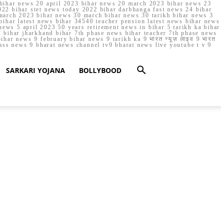
023 bihar news 20 april 2023 bihar news 20 march 2023 bihar news 23
22 bihar stet news today 2022 bihar darbhanga fast news 24 bihar
march 2023 bihar news 30 march bihar news 30 tarikh bihar news 3
bihar latest news bihar 34540 teacher pension latest news bihar news
ews 5 april 2023 50 years retirement news in bihar 5 tarikh ka bihar
 bihar jharkhand bihar 7th phase news bihar teacher 7th phase news
ar news 9 february bihar news 9 tarikh ka 9 भारत न्यूज़ लाइव 9 भारत
lass news 9 bharat news channel tv9 bharat news live youtube t v 9
SARKARI YOJANA
BOLLYBOOD