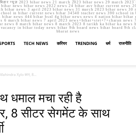
मार्च बिहार न्यूज़ 2023 bihar news 21 march 2023 bihar news 29 march 2
ihar news bihar news 2022 news 24 bihar asv bihar current news 20
h bihar news 3 april 2023 bihar news 31 march 2023 bihar news 30 
chool in bihar current news bihar 34540 teacher news 390 school in 
 bihar news 444 bihar bsnl 4g bihar news news 4 nation bihar bihar n
ws 6 march bihar news 7 april 2023 news+bihar+stet+7+charan news 7
ar news 8 march bihar news 8 march 2023 8 tarikh ka bihar ka news bih
er vacancy in bihar today news bihar 9th board news bihar board 9th c
bharat news
SPORTS
TECH NEWS
करियर
TRENDING
धर्म
राजनीति
है Mahindra Xylo कार, 8...
ाथ धमाल मचा रही है
 8 सीटर सेगमेंट के साथ
ी