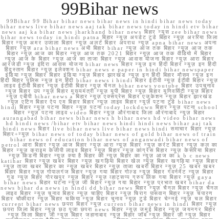
99Bihar news
99Bihar 99 Bihar bihar news bihar news in hindi bihar news today
bihar news live bihar news aaj tak bihar news today in hindi etv bihar
news aaj ka bihar news jharkhand bihar news बिहार न्यूस zee bihar news
bihar news today in hindi patna बिहार न्यूज़ अपडेट टुडे बिहार न्यूज़ अररिया जिला
बिहार न्यूज़ अमर उजाला बिहार न्यूज़ अलर्ट बिहार अपराध न्यूज़ apna bihar news अपना
बिहार न्यूज़ ara bihar news अभी बिहार bihar न्यूज़ आज तक बिहार न्यूज़ आज तक
बिहार न्यूज़ आज का बिहार न्यूज़ आज तक 2021 बिहार न्यूज़ आज तक वीडियो में बिहार
न्यूज़ आज के बिहार न्यूज़ आज का ताजा बिहार न्यूज़ आवास योजना बिहार न्यूज़ आरा बिहार
आरजेडी न्यूज़ इंदिरा आवास योजना bihar news बिहार न्यूज़ इन हिंदी बिहार न्यूज़ इन हिंदी
हिंदुस्तान बिहार न्यूज़ इलेक्शन bihar news e paper in hindi bihar newspaper
इंडिया न्यूज़ बिहार बिहार इंडिया न्यूज़ बिहार झारखंड न्यूज़ इन हिंदी बिहार मौसम न्यूज़ इन
हिंदी बिहार पुलिस न्यूज़ इन हिंदी bihar news i hindi बिहार ईटीवी न्यूज़ ईटीवी बिहार न्यूज़
लाइव ईटीवी बिहार न्यूज़ ईटीवी बिहार न्यूज़ चैनल bihar news youtube बिहार उपचुनाव
न्यूज़ बिहार उप न्यूज़ बिहार मुख्यमंत्री न्यूज़ यूपी बिहार न्यूज़ बिहार यूनिवर्सिटी न्यूज़ बिहार
न्यूज़ एबीपी bihar news a बिहार न्यूज़ एक्सप्रेस बिहार एजुकेशन न्यूज़ बिहार झारखंड
न्यूज़ एटिन बिहार ऐप एम बिहार बिहार न्यूज़ लाइव बिहार न्यूज़ पटना टुडे bihar news
hindi बिहार न्यूज़ पटना बिहार न्यूज़ पटना today lockdown बिहार न्यूज़ पटना school
बिहार न्यूज़ पटना लाइव video बिहार न्यूज़ औरंगाबाद जिला औरंगाबाद न्यूज़ बिहार
aurangabad bihar news bihar news h bihar news hd video bihar news
hd hindi news /bihar etv bihar news hindi hindi news bihar aaj tak
hindi news बिहार live bihar news live bihar news hindi समाचार बिहार न्यूज़
बिहार+न्यूज़ bihar news of today bihar news of gold bihar news of train
bihar news of education bihar news of anganwadi bihar news of
petrol आरा बिहार न्यूज़ आज बिहार न्यूज़ आरा न्यूज़ बिहार न्यूज़ करंट बिहार न्यूज़ कल का
बिहार न्यूज़ क्राइम केजीपी लाइव बिहार न्यूज़ बिहार न्यूज़ कांग्रेस बिहार न्यूज़ केसरिया बिहार
न्यूज़ किडनी बिहार न्यूज़ क्या है बिहार की न्यूज़ बिहार का न्यूज़ आज का k b c news
katihar बिहार न्यूज़ खबर बिहार न्यूज़ खगड़िया बिहार खेल न्यूज़ बिहार खगड़िया न्यूज़ बिहार
न्यूज़ ताजा खबर बिहार का न्यूज़ खबर बिहार न्यूज़ ताजा खबरी बिहार न्यूज़ 25 खबर खबर
बिहार बिहार न्यूज़ गोपालगंज बिहार न्यूज़ गया बिहार गोल्ड न्यूज़ बिहार गवर्नमेंट न्यूज़ बिहार
गुड न्यूज़ बिहार गोरखपुर न्यूज़ बिहार न्यूज़ व्हाट्सप्प ग्रुप लिंक गया बिहार न्यूज़ gaya
bihar news बिहार घटना न्यूज़ जी बिहार न्यूज़ गया बिहार न्यूज़ प्रभात खबर bihar da
news bihar da news in hindi dd bihar news बिहार न्यूज़ चैनल बिहार न्यूज़ चैनल
लाइव बिहार न्यूज़ चुनाव बिहार न्यूज़ चाहिए बिहार न्यूज़ चिराग पासवान बिहार न्यूज़ चंपारण
बिहार चौकीदार न्यूज़ बिहार चकिया न्यूज़ बिहार चुनाव न्यूज़ टुडे बिहार चेन्नई न्यूज़ चल बिहार
current bihar news छपरा बिहार न्यूज़ current bihar news in hindi बिहार न्यूज़
छपरा जिला बिहार न्यूज़ छठ पूजा छपरा news बिहार न्यूज़ जमुई बिहार न्यूज़ जयनगर बिहार
न्यूज़ जिला बिहार जी न्यूज़ बिहार जहानाबाद न्यूज़ बिहार जॉब न्यूज़ बिहार ज़ी न्यूज़ बिहार