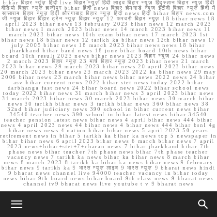
bihar बिहार न्यूज़ हिंदी live बिहार न्यूज़ हिंदी लाइव बिहार न्यूज़ हिंदुस्तान बिहार न्यूज़ हिंदी
वीडियो बिहार न्यूज़ हाजीपुर bihar हिंदी news बिहार होमगार्ड न्यूज़ ईटीवी बिहार न्यूज़ हिंदी में
सासाराम बिहार न्यूज़ हिंदी औरंगाबाद बिहार न्यूज़ हिंदी news हिंदी bihar बिहार news.com
जी न्यूज बिहार बिहार ट्रेन न्यूज़ बिहार न्यूज़ 12 फरवरी बिहार न्यूज़ 18 bihar news 18
april 2023 bihar news 13 february 2023 bihar news 12 march 2023
bihar news 1 march 2023 bihar news 14 march 2023 bihar news 11
march 2023 bihar news 10th exam bihar news 17 march 2023 1st
bihar news 18 bihar news 12 tarikh ka bihar news 12th bihar news 17
july 2005 bihar news 18 march 2023 bihar news news 18 bihar
jharkhand bihar band news 18 june bihar board 10th news bihar
board 10th result 2023 news bihar news 2023 बिहार न्यूज़ 24 bihar news
2 march 2023 बिहार न्यूज़ 23 मार्च बिहार न्यूज़ 2023 bihar news 21 march
2023 bihar news 29 march 2023 bihar news 20 april 2023 bihar news
20 march 2023 bihar news 23 march 2023 2022 ka bihar news 29 may
2006 bihar news 23 march bihar news bihar news 2022 news 24 bihar
asv bihar current news 2022 bihar stet news today 2022 bihar
darbhanga fast news 24 bihar board news 2022 bihar school news
today 2022 bihar news 31 march bihar news 3 april 2023 bihar news
31 march 2023 bihar news 30 march 2023 bihar news 30 march bihar
news 30 tarikh bihar news 3 tarikh bihar news 360 bihar news 38
32nd bihar judiciary news 390 school in bihar current news bihar
34540 teacher news 390 school in bihar latest news bihar 34540
teacher pension latest news bihar news 4 april bihar news 444 bihar
news 4 april 2023 news 44 bihar news 4 bihar news 444 bihar bsnl 4g
bihar news news 4 nation bihar bihar news 5 april 2023 50 years
retirement news in bihar 5 tarikh ka bihar ka news top 5 newspaper in
bihar bihar news 6 april 2023 bihar news 6 march bihar news 7 april
2023 news+bihar+stet+7+charan news 7 bihar jharkhand bihar 7th
phase news bihar teacher 7th phase news bihar 7th phase teacher
vacancy news 7 tarikh ka news bihar ka bihar news 8 march bihar
news 8 march 2023 8 tarikh ka bihar ka news bihar news 9 february
bihar news 9 tarikh ka 9 भारत न्यूज़ लाइव 9 भारत न्यूज़ 9 bharat news hindi
9 bharat news channel live 94000 teacher vacancy in bihar today
news bihar 9th board news bihar board 9th class news 9 bharat news
channel tv9 bharat news live youtube t v 9 bharat news