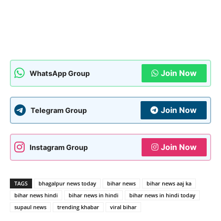
Join Now
WhatsApp Group
Join Now
Telegram Group
Join Now
Instagram Group
TAGS
bhagalpur news today
bihar news
bihar news aaj ka
bihar news hindi
bihar news in hindi
bihar news in hindi today
supaul news
trending khabar
viral bihar