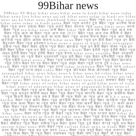
99Bihar news
99Bihar 99 Bihar bihar news bihar news in hindi bihar news today
bihar news live bihar news aaj tak bihar news today in hindi etv bihar
news aaj ka bihar news jharkhand bihar news बिहार न्यूस zee bihar news
bihar news today in hindi patna बिहार न्यूज़ अपडेट टुडे बिहार न्यूज़ अररिया जिला
बिहार न्यूज़ अमर उजाला बिहार न्यूज़ अलर्ट बिहार अपराध न्यूज़ apna bihar news अपना
बिहार न्यूज़ ara bihar news अभी बिहार bihar न्यूज़ आज तक बिहार न्यूज़ आज तक
बिहार न्यूज़ आज का बिहार न्यूज़ आज तक 2021 बिहार न्यूज़ आज तक वीडियो में बिहार
न्यूज़ आज के बिहार न्यूज़ आज का ताजा बिहार न्यूज़ आवास योजना बिहार न्यूज़ आरा बिहार
आरजेडी न्यूज़ इंदिरा आवास योजना bihar news बिहार न्यूज़ इन हिंदी बिहार न्यूज़ इन हिंदी
हिंदुस्तान बिहार न्यूज़ इलेक्शन bihar news e paper in hindi bihar newspaper
इंडिया न्यूज़ बिहार बिहार इंडिया न्यूज़ बिहार झारखंड न्यूज़ इन हिंदी बिहार मौसम न्यूज़ इन
हिंदी बिहार पुलिस न्यूज़ इन हिंदी bihar news i hindi बिहार ईटीवी न्यूज़ ईटीवी बिहार न्यूज़
लाइव ईटीवी बिहार न्यूज़ ईटीवी बिहार न्यूज़ चैनल bihar news youtube बिहार उपचुनाव
न्यूज़ बिहार उप न्यूज़ बिहार मुख्यमंत्री न्यूज़ यूपी बिहार न्यूज़ बिहार यूनिवर्सिटी न्यूज़ बिहार
न्यूज़ एबीपी bihar news a बिहार न्यूज़ एक्सप्रेस बिहार एजुकेशन न्यूज़ बिहार झारखंड
न्यूज़ एटिन बिहार ऐप एम बिहार बिहार न्यूज़ लाइव बिहार न्यूज़ पटना टुडे bihar news
hindi बिहार न्यूज़ पटना बिहार न्यूज़ पटना today lockdown बिहार न्यूज़ पटना school
बिहार न्यूज़ पटना लाइव video बिहार न्यूज़ औरंगाबाद जिला औरंगाबाद न्यूज़ बिहार
aurangabad bihar news bihar news h bihar news hd video bihar news
hd hindi news /bihar etv bihar news hindi hindi news bihar aaj tak
hindi news बिहार live bihar news live bihar news hindi समाचार बिहार न्यूज़
बिहार+न्यूज़ bihar news of today bihar news of gold bihar news of train
bihar news of education bihar news of anganwadi bihar news of
petrol आरा बिहार न्यूज़ आज बिहार न्यूज़ आरा न्यूज़ बिहार न्यूज़ करंट बिहार न्यूज़ कल का
बिहार न्यूज़ क्राइम केजीपी लाइव बिहार न्यूज़ बिहार न्यूज़ कांग्रेस बिहार न्यूज़ केसरिया बिहार
न्यूज़ किडनी बिहार न्यूज़ क्या है बिहार की न्यूज़ बिहार का न्यूज़ आज का k b c news
katihar बिहार न्यूज़ खबर बिहार न्यूज़ खगड़िया बिहार खेल न्यूज़ बिहार खगड़िया न्यूज़ बिहार
न्यूज़ ताजा खबर बिहार का न्यूज़ खबर बिहार न्यूज़ ताजा खबरी बिहार न्यूज़ 25 खबर खबर
बिहार बिहार न्यूज़ गोपालगंज बिहार न्यूज़ गया बिहार गोल्ड न्यूज़ बिहार गवर्नमेंट न्यूज़ बिहार
गुड न्यूज़ बिहार गोरखपुर न्यूज़ बिहार न्यूज़ व्हाट्सप्प ग्रुप लिंक गया बिहार न्यूज़ gaya
bihar news बिहार घटना न्यूज़ जी बिहार न्यूज़ गया बिहार न्यूज़ प्रभात खबर bihar da
news bihar da news in hindi dd bihar news बिहार न्यूज़ चैनल बिहार न्यूज़ चैनल
लाइव बिहार न्यूज़ चुनाव बिहार न्यूज़ चाहिए बिहार न्यूज़ चिराग पासवान बिहार न्यूज़ चंपारण
बिहार चौकीदार न्यूज़ बिहार चकिया न्यूज़ बिहार चुनाव न्यूज़ टुडे बिहार चेन्नई न्यूज़ चल बिहार
current bihar news छपरा बिहार न्यूज़ current bihar news in hindi बिहार न्यूज़
छपरा जिला बिहार न्यूज़ छठ पूजा छपरा news बिहार न्यूज़ जमुई बिहार न्यूज़ जयनगर बिहार
न्यूज़ जिला बिहार जी न्यूज़ बिहार जहानाबाद न्यूज़ बिहार जॉब न्यूज़ बिहार ज़ी न्यूज़ बिहार