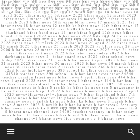
bihar बिहार न्यूज़ हिंदी live बिहार न्यूज़ हिंदी लाइव बिहार न्यूज़ हिंदुस्तान बिहार न्यूज़ हिंदी
वीडियो बिहार न्यूज़ हाजीपुर bihar हिंदी news बिहार होमगार्ड न्यूज़ ईटीवी बिहार न्यूज़ हिंदी में
सासाराम बिहार न्यूज़ हिंदी औरंगाबाद बिहार न्यूज़ हिंदी news हिंदी bihar बिहार news.com
जी न्यूज बिहार बिहार ट्रेन न्यूज़ बिहार न्यूज़ 12 फरवरी बिहार न्यूज़ 18 bihar news 18
april 2023 bihar news 13 february 2023 bihar news 12 march 2023
bihar news 1 march 2023 bihar news 14 march 2023 bihar news 11
march 2023 bihar news 10th exam bihar news 17 march 2023 1st
bihar news 18 bihar news 12 tarikh ka bihar news 12th bihar news 17
july 2005 bihar news 18 march 2023 bihar news news 18 bihar
jharkhand bihar band news 18 june bihar board 10th news bihar
board 10th result 2023 news bihar news 2023 बिहार न्यूज़ 24 bihar news
2 march 2023 बिहार न्यूज़ 23 मार्च बिहार न्यूज़ 2023 bihar news 21 march
2023 bihar news 29 march 2023 bihar news 20 april 2023 bihar news
20 march 2023 bihar news 23 march 2023 2022 ka bihar news 29 may
2006 bihar news 23 march bihar news bihar news 2022 news 24 bihar
asv bihar current news 2022 bihar stet news today 2022 bihar
darbhanga fast news 24 bihar board news 2022 bihar school news
today 2022 bihar news 31 march bihar news 3 april 2023 bihar news
31 march 2023 bihar news 30 march 2023 bihar news 30 march bihar
news 30 tarikh bihar news 3 tarikh bihar news 360 bihar news 38
32nd bihar judiciary news 390 school in bihar current news bihar
34540 teacher news 390 school in bihar latest news bihar 34540
teacher pension latest news bihar news 4 april bihar news 444 bihar
news 4 april 2023 news 44 bihar news 4 bihar news 444 bihar bsnl 4g
bihar news news 4 nation bihar bihar news 5 april 2023 50 years
retirement news in bihar 5 tarikh ka bihar ka news top 5 newspaper in
bihar bihar news 6 april 2023 bihar news 6 march bihar news 7 april
2023 news+bihar+stet+7+charan news 7 bihar jharkhand bihar 7th
phase news bihar teacher 7th phase news bihar 7th phase teacher
vacancy news 7 tarikh ka news bihar ka bihar news 8 march bihar
news 8 march 2023 8 tarikh ka bihar ka news bihar news 9 february
bihar news 9 tarikh ka 9 भारत न्यूज़ लाइव 9 भारत न्यूज़ 9 bharat news hindi
9 bharat news channel live 94000 teacher vacancy in bihar today
news bihar 9th board news bihar board 9th class news 9 bharat news
channel tv9 bharat news live youtube t v 9 bharat news