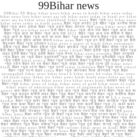
99Bihar news
99Bihar 99 Bihar bihar news bihar news in hindi bihar news today
bihar news live bihar news aaj tak bihar news today in hindi etv bihar
news aaj ka bihar news jharkhand bihar news बिहार न्यूस zee bihar news
bihar news today in hindi patna बिहार न्यूज़ अपडेट टुडे बिहार न्यूज़ अररिया जिला
बिहार न्यूज़ अमर उजाला बिहार न्यूज़ अलर्ट बिहार अपराध न्यूज़ apna bihar news अपना
बिहार न्यूज़ ara bihar news अभी बिहार bihar न्यूज़ आज तक बिहार न्यूज़ आज तक
बिहार न्यूज़ आज का बिहार न्यूज़ आज तक 2021 बिहार न्यूज़ आज तक वीडियो में बिहार
न्यूज़ आज के बिहार न्यूज़ आज का ताजा बिहार न्यूज़ आवास योजना बिहार न्यूज़ आरा बिहार
आरजेडी न्यूज़ इंदिरा आवास योजना bihar news बिहार न्यूज़ इन हिंदी बिहार न्यूज़ इन हिंदी
हिंदुस्तान बिहार न्यूज़ इलेक्शन bihar news e paper in hindi bihar newspaper
इंडिया न्यूज़ बिहार बिहार इंडिया न्यूज़ बिहार झारखंड न्यूज़ इन हिंदी बिहार मौसम न्यूज़ इन
हिंदी बिहार पुलिस न्यूज़ इन हिंदी bihar news i hindi बिहार ईटीवी न्यूज़ ईटीवी बिहार न्यूज़
लाइव ईटीवी बिहार न्यूज़ ईटीवी बिहार न्यूज़ चैनल bihar news youtube बिहार उपचुनाव
न्यूज़ बिहार उप न्यूज़ बिहार मुख्यमंत्री न्यूज़ यूपी बिहार न्यूज़ बिहार यूनिवर्सिटी न्यूज़ बिहार
न्यूज़ एबीपी bihar news a बिहार न्यूज़ एक्सप्रेस बिहार एजुकेशन न्यूज़ बिहार झारखंड
न्यूज़ एटिन बिहार ऐप एम बिहार बिहार न्यूज़ लाइव बिहार न्यूज़ पटना टुडे bihar news
hindi बिहार न्यूज़ पटना बिहार न्यूज़ पटना today lockdown बिहार न्यूज़ पटना school
बिहार न्यूज़ पटना लाइव video बिहार न्यूज़ औरंगाबाद जिला औरंगाबाद न्यूज़ बिहार
aurangabad bihar news bihar news h bihar news hd video bihar news
hd hindi news /bihar etv bihar news hindi hindi news bihar aaj tak
hindi news बिहार live bihar news live bihar news hindi समाचार बिहार न्यूज़
बिहार+न्यूज़ bihar news of today bihar news of gold bihar news of train
bihar news of education bihar news of anganwadi bihar news of
petrol आरा बिहार न्यूज़ आज बिहार न्यूज़ आरा न्यूज़ बिहार न्यूज़ करंट बिहार न्यूज़ कल का
बिहार न्यूज़ क्राइम केजीपी लाइव बिहार न्यूज़ बिहार न्यूज़ कांग्रेस बिहार न्यूज़ केसरिया बिहार
न्यूज़ किडनी बिहार न्यूज़ क्या है बिहार की न्यूज़ बिहार का न्यूज़ आज का k b c news
katihar बिहार न्यूज़ खबर बिहार न्यूज़ खगड़िया बिहार खेल न्यूज़ बिहार खगड़िया न्यूज़ बिहार
न्यूज़ ताजा खबर बिहार का न्यूज़ खबर बिहार न्यूज़ ताजा खबरी बिहार न्यूज़ 25 खबर खबर
बिहार बिहार न्यूज़ गोपालगंज बिहार न्यूज़ गया बिहार गोल्ड न्यूज़ बिहार गवर्नमेंट न्यूज़ बिहार
गुड न्यूज़ बिहार गोरखपुर न्यूज़ बिहार न्यूज़ व्हाट्सप्प ग्रुप लिंक गया बिहार न्यूज़ gaya
bihar news बिहार घटना न्यूज़ जी बिहार न्यूज़ गया बिहार न्यूज़ प्रभात खबर bihar da
news bihar da news in hindi dd bihar news बिहार न्यूज़ चैनल बिहार न्यूज़ चैनल
लाइव बिहार न्यूज़ चुनाव बिहार न्यूज़ चाहिए बिहार न्यूज़ चिराग पासवान बिहार न्यूज़ चंपारण
बिहार चौकीदार न्यूज़ बिहार चकिया न्यूज़ बिहार चुनाव न्यूज़ टुडे बिहार चेन्नई न्यूज़ चल बिहार
current bihar news छपरा बिहार न्यूज़ current bihar news in hindi बिहार न्यूज़
छपरा जिला बिहार न्यूज़ छठ पूजा छपरा news बिहार न्यूज़ जमुई बिहार न्यूज़ जयनगर बिहार
न्यूज़ जिला बिहार जी न्यूज़ बिहार जहानाबाद न्यूज़ बिहार जॉब न्यूज़ बिहार ज़ी न्यूज़ बिहार