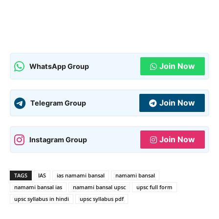
Join Now
WhatsApp Group
Join Now
Telegram Group
Join Now
Instagram Group
TAGS
IAS
ias namami bansal
namami bansal
namami bansal ias
namami bansal upsc
upsc full form
upsc syllabus in hindi
upsc syllabus pdf