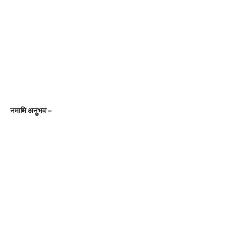
नमामि अनुभव –