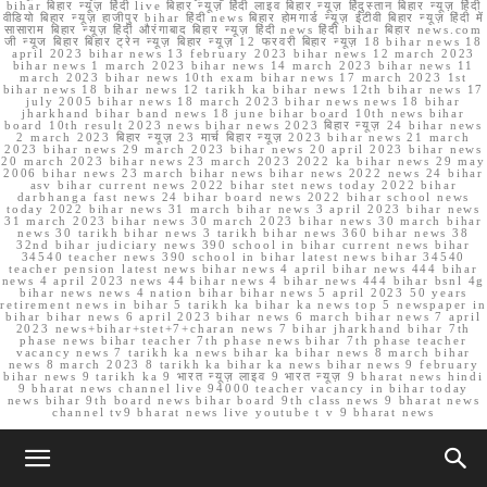
bihar बिहार न्यूज़ हिंदी live बिहार न्यूज़ हिंदी लाइव बिहार न्यूज़ हिंदुस्तान बिहार न्यूज़ हिंदी
वीडियो बिहार न्यूज़ हाजीपुर bihar हिंदी news बिहार होमगार्ड न्यूज़ ईटीवी बिहार न्यूज़ हिंदी में
सासाराम बिहार न्यूज़ हिंदी औरंगाबाद बिहार न्यूज़ हिंदी news हिंदी bihar बिहार news.com
जी न्यूज बिहार बिहार ट्रेन न्यूज़ बिहार न्यूज़ 12 फरवरी बिहार न्यूज़ 18 bihar news 18
april 2023 bihar news 13 february 2023 bihar news 12 march 2023
bihar news 1 march 2023 bihar news 14 march 2023 bihar news 11
march 2023 bihar news 10th exam bihar news 17 march 2023 1st
bihar news 18 bihar news 12 tarikh ka bihar news 12th bihar news 17
july 2005 bihar news 18 march 2023 bihar news news 18 bihar
jharkhand bihar band news 18 june bihar board 10th news bihar
board 10th result 2023 news bihar news 2023 बिहार न्यूज़ 24 bihar news
2 march 2023 बिहार न्यूज़ 23 मार्च बिहार न्यूज़ 2023 bihar news 21 march
2023 bihar news 29 march 2023 bihar news 20 april 2023 bihar news
20 march 2023 bihar news 23 march 2023 2022 ka bihar news 29 may
2006 bihar news 23 march bihar news bihar news 2022 news 24 bihar
asv bihar current news 2022 bihar stet news today 2022 bihar
darbhanga fast news 24 bihar board news 2022 bihar school news
today 2022 bihar news 31 march bihar news 3 april 2023 bihar news
31 march 2023 bihar news 30 march 2023 bihar news 30 march bihar
news 30 tarikh bihar news 3 tarikh bihar news 360 bihar news 38
32nd bihar judiciary news 390 school in bihar current news bihar
34540 teacher news 390 school in bihar latest news bihar 34540
teacher pension latest news bihar news 4 april bihar news 444 bihar
news 4 april 2023 news 44 bihar news 4 bihar news 444 bihar bsnl 4g
bihar news news 4 nation bihar bihar news 5 april 2023 50 years
retirement news in bihar 5 tarikh ka bihar ka news top 5 newspaper in
bihar bihar news 6 april 2023 bihar news 6 march bihar news 7 april
2023 news+bihar+stet+7+charan news 7 bihar jharkhand bihar 7th
phase news bihar teacher 7th phase news bihar 7th phase teacher
vacancy news 7 tarikh ka news bihar ka bihar news 8 march bihar
news 8 march 2023 8 tarikh ka bihar ka news bihar news 9 february
bihar news 9 tarikh ka 9 भारत न्यूज़ लाइव 9 भारत न्यूज़ 9 bharat news hindi
9 bharat news channel live 94000 teacher vacancy in bihar today
news bihar 9th board news bihar board 9th class news 9 bharat news
channel tv9 bharat news live youtube t v 9 bharat news