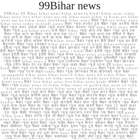
99Bihar news
99Bihar 99 Bihar bihar news bihar news in hindi bihar news today
bihar news live bihar news aaj tak bihar news today in hindi etv bihar
news aaj ka bihar news jharkhand bihar news बिहार न्यूस zee bihar news
bihar news today in hindi patna बिहार न्यूज़ अपडेट टुडे बिहार न्यूज़ अररिया जिला
बिहार न्यूज़ अमर उजाला बिहार न्यूज़ अलर्ट बिहार अपराध न्यूज़ apna bihar news अपना
बिहार न्यूज़ ara bihar news अभी बिहार bihar न्यूज़ आज तक बिहार न्यूज़ आज तक
बिहार न्यूज़ आज का बिहार न्यूज़ आज तक 2021 बिहार न्यूज़ आज तक वीडियो में बिहार
न्यूज़ आज के बिहार न्यूज़ आज का ताजा बिहार न्यूज़ आवास योजना बिहार न्यूज़ आरा बिहार
आरजेडी न्यूज़ इंदिरा आवास योजना bihar news बिहार न्यूज़ इन हिंदी बिहार न्यूज़ इन हिंदी
हिंदुस्तान बिहार न्यूज़ इलेक्शन bihar news e paper in hindi bihar newspaper
इंडिया न्यूज़ बिहार बिहार इंडिया न्यूज़ बिहार झारखंड न्यूज़ इन हिंदी बिहार मौसम न्यूज़ इन
हिंदी बिहार पुलिस न्यूज़ इन हिंदी bihar news i hindi बिहार ईटीवी न्यूज़ ईटीवी बिहार न्यूज़
लाइव ईटीवी बिहार न्यूज़ ईटीवी बिहार न्यूज़ चैनल bihar news youtube बिहार उपचुनाव
न्यूज़ बिहार उप न्यूज़ बिहार मुख्यमंत्री न्यूज़ यूपी बिहार न्यूज़ बिहार यूनिवर्सिटी न्यूज़ बिहार
न्यूज़ एबीपी bihar news a बिहार न्यूज़ एक्सप्रेस बिहार एजुकेशन न्यूज़ बिहार झारखंड
न्यूज़ एटिन बिहार ऐप एम बिहार बिहार न्यूज़ लाइव बिहार न्यूज़ पटना टुडे bihar news
hindi बिहार न्यूज़ पटना बिहार न्यूज़ पटना today lockdown बिहार न्यूज़ पटना school
बिहार न्यूज़ पटना लाइव video बिहार न्यूज़ औरंगाबाद जिला औरंगाबाद न्यूज़ बिहार
aurangabad bihar news bihar news h bihar news hd video bihar news
hd hindi news /bihar etv bihar news hindi hindi news bihar aaj tak
hindi news बिहार live bihar news live bihar news hindi समाचार बिहार न्यूज़
बिहार+न्यूज़ bihar news of today bihar news of gold bihar news of train
bihar news of education bihar news of anganwadi bihar news of
petrol आरा बिहार न्यूज़ आज बिहार न्यूज़ आरा न्यूज़ बिहार न्यूज़ करंट बिहार न्यूज़ कल का
बिहार न्यूज़ क्राइम केजीपी लाइव बिहार न्यूज़ बिहार न्यूज़ कांग्रेस बिहार न्यूज़ केसरिया बिहार
न्यूज़ किडनी बिहार न्यूज़ क्या है बिहार की न्यूज़ बिहार का न्यूज़ आज का k b c news
katihar बिहार न्यूज़ खबर बिहार न्यूज़ खगड़िया बिहार खेल न्यूज़ बिहार खगड़िया न्यूज़ बिहार
न्यूज़ ताजा खबर बिहार का न्यूज़ खबर बिहार न्यूज़ ताजा खबरी बिहार न्यूज़ 25 खबर खबर
बिहार बिहार न्यूज़ गोपालगंज बिहार न्यूज़ गया बिहार गोल्ड न्यूज़ बिहार गवर्नमेंट न्यूज़ बिहार
गुड न्यूज़ बिहार गोरखपुर न्यूज़ बिहार न्यूज़ व्हाट्सप्प ग्रुप लिंक गया बिहार न्यूज़ gaya
bihar news बिहार घटना न्यूज़ जी बिहार न्यूज़ गया बिहार न्यूज़ प्रभात खबर bihar da
news bihar da news in hindi dd bihar news बिहार न्यूज़ चैनल बिहार न्यूज़ चैनल
लाइव बिहार न्यूज़ चुनाव बिहार न्यूज़ चाहिए बिहार न्यूज़ चिराग पासवान बिहार न्यूज़ चंपारण
बिहार चौकीदार न्यूज़ बिहार चकिया न्यूज़ बिहार चुनाव न्यूज़ टुडे बिहार चेन्नई न्यूज़ चल बिहार
current bihar news छपरा बिहार न्यूज़ current bihar news in hindi बिहार न्यूज़
छपरा जिला बिहार न्यूज़ छठ पूजा छपरा news बिहार न्यूज़ जमुई बिहार न्यूज़ जयनगर बिहार
न्यूज़ जिला बिहार जी न्यूज़ बिहार जहानाबाद न्यूज़ बिहार जॉब न्यूज़ बिहार ज़ी न्यूज़ बिहार