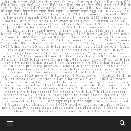
bihar बिहार न्यूज़ हिंदी live बिहार न्यूज़ हिंदी लाइव बिहार न्यूज़ हिंदुस्तान बिहार न्यूज़ हिंदी
वीडियो बिहार न्यूज़ हाजीपुर bihar हिंदी news बिहार होमगार्ड न्यूज़ ईटीवी बिहार न्यूज़ हिंदी में
सासाराम बिहार न्यूज़ हिंदी औरंगाबाद बिहार न्यूज़ हिंदी news हिंदी bihar बिहार news.com
जी न्यूज बिहार बिहार ट्रेन न्यूज़ बिहार न्यूज़ 12 फरवरी बिहार न्यूज़ 18 bihar news 18
april 2023 bihar news 13 february 2023 bihar news 12 march 2023
bihar news 1 march 2023 bihar news 14 march 2023 bihar news 11
march 2023 bihar news 10th exam bihar news 17 march 2023 1st
bihar news 18 bihar news 12 tarikh ka bihar news 12th bihar news 17
july 2005 bihar news 18 march 2023 bihar news news 18 bihar
jharkhand bihar band news 18 june bihar board 10th news bihar
board 10th result 2023 news bihar news 2023 बिहार न्यूज़ 24 bihar news
2 march 2023 बिहार न्यूज़ 23 मार्च बिहार न्यूज़ 2023 bihar news 21 march
2023 bihar news 29 march 2023 bihar news 20 april 2023 bihar news
20 march 2023 bihar news 23 march 2023 2022 ka bihar news 29 may
2006 bihar news 23 march bihar news bihar news 2022 news 24 bihar
asv bihar current news 2022 bihar stet news today 2022 bihar
darbhanga fast news 24 bihar board news 2022 bihar school news
today 2022 bihar news 31 march bihar news 3 april 2023 bihar news
31 march 2023 bihar news 30 march 2023 bihar news 30 march bihar
news 30 tarikh bihar news 3 tarikh bihar news 360 bihar news 38
32nd bihar judiciary news 390 school in bihar current news bihar
34540 teacher news 390 school in bihar latest news bihar 34540
teacher pension latest news bihar news 4 april bihar news 444 bihar
news 4 april 2023 news 44 bihar news 4 bihar news 444 bihar bsnl 4g
bihar news news 4 nation bihar bihar news 5 april 2023 50 years
retirement news in bihar 5 tarikh ka bihar ka news top 5 newspaper in
bihar bihar news 6 april 2023 bihar news 6 march bihar news 7 april
2023 news+bihar+stet+7+charan news 7 bihar jharkhand bihar 7th
phase news bihar teacher 7th phase news bihar 7th phase teacher
vacancy news 7 tarikh ka news bihar ka bihar news 8 march bihar
news 8 march 2023 8 tarikh ka bihar ka news bihar news 9 february
bihar news 9 tarikh ka 9 भारत न्यूज़ लाइव 9 भारत न्यूज़ 9 bharat news hindi
9 bharat news channel live 94000 teacher vacancy in bihar today
news bihar 9th board news bihar board 9th class news 9 bharat news
channel tv9 bharat news live youtube t v 9 bharat news