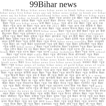
99Bihar news
99Bihar 99 Bihar bihar news bihar news in hindi bihar news today
bihar news live bihar news aaj tak bihar news today in hindi etv bihar
news aaj ka bihar news jharkhand bihar news बिहार न्यूस zee bihar news
bihar news today in hindi patna बिहार न्यूज़ अपडेट टुडे बिहार न्यूज़ अररिया जिला
बिहार न्यूज़ अमर उजाला बिहार न्यूज़ अलर्ट बिहार अपराध न्यूज़ apna bihar news अपना
बिहार न्यूज़ ara bihar news अभी बिहार bihar न्यूज़ आज तक बिहार न्यूज़ आज तक
बिहार न्यूज़ आज का बिहार न्यूज़ आज तक 2021 बिहार न्यूज़ आज तक वीडियो में बिहार
न्यूज़ आज के बिहार न्यूज़ आज का ताजा बिहार न्यूज़ आवास योजना बिहार न्यूज़ आरा बिहार
आरजेडी न्यूज़ इंदिरा आवास योजना bihar news बिहार न्यूज़ इन हिंदी बिहार न्यूज़ इन हिंदी
हिंदुस्तान बिहार न्यूज़ इलेक्शन bihar news e paper in hindi bihar newspaper
इंडिया न्यूज़ बिहार बिहार इंडिया न्यूज़ बिहार झारखंड न्यूज़ इन हिंदी बिहार मौसम न्यूज़ इन
हिंदी बिहार पुलिस न्यूज़ इन हिंदी bihar news i hindi बिहार ईटीवी न्यूज़ ईटीवी बिहार न्यूज़
लाइव ईटीवी बिहार न्यूज़ ईटीवी बिहार न्यूज़ चैनल bihar news youtube बिहार उपचुनाव
न्यूज़ बिहार उप न्यूज़ बिहार मुख्यमंत्री न्यूज़ यूपी बिहार न्यूज़ बिहार यूनिवर्सिटी न्यूज़ बिहार
न्यूज़ एबीपी bihar news a बिहार न्यूज़ एक्सप्रेस बिहार एजुकेशन न्यूज़ बिहार झारखंड
न्यूज़ एटिन बिहार ऐप एम बिहार बिहार न्यूज़ लाइव बिहार न्यूज़ पटना टुडे bihar news
hindi बिहार न्यूज़ पटना बिहार न्यूज़ पटना today lockdown बिहार न्यूज़ पटना school
बिहार न्यूज़ पटना लाइव video बिहार न्यूज़ औरंगाबाद जिला औरंगाबाद न्यूज़ बिहार
aurangabad bihar news bihar news h bihar news hd video bihar news
hd hindi news /bihar etv bihar news hindi hindi news bihar aaj tak
hindi news बिहार live bihar news live bihar news hindi समाचार बिहार न्यूज़
बिहार+न्यूज़ bihar news of today bihar news of gold bihar news of train
bihar news of education bihar news of anganwadi bihar news of
petrol आरा बिहार न्यूज़ आज बिहार न्यूज़ आरा न्यूज़ बिहार न्यूज़ करंट बिहार न्यूज़ कल का
बिहार न्यूज़ क्राइम केजीपी लाइव बिहार न्यूज़ बिहार न्यूज़ कांग्रेस बिहार न्यूज़ केसरिया बिहार
न्यूज़ किडनी बिहार न्यूज़ क्या है बिहार की न्यूज़ बिहार का न्यूज़ आज का k b c news
katihar बिहार न्यूज़ खबर बिहार न्यूज़ खगड़िया बिहार खेल न्यूज़ बिहार खगड़िया न्यूज़ बिहार
न्यूज़ ताजा खबर बिहार का न्यूज़ खबर बिहार न्यूज़ ताजा खबरी बिहार न्यूज़ 25 खबर खबर
बिहार बिहार न्यूज़ गोपालगंज बिहार न्यूज़ गया बिहार गोल्ड न्यूज़ बिहार गवर्नमेंट न्यूज़ बिहार
गुड न्यूज़ बिहार गोरखपुर न्यूज़ बिहार न्यूज़ व्हाट्सप्प ग्रुप लिंक गया बिहार न्यूज़ gaya
bihar news बिहार घटना न्यूज़ जी बिहार न्यूज़ गया बिहार न्यूज़ प्रभात खबर bihar da
news bihar da news in hindi dd bihar news बिहार न्यूज़ चैनल बिहार न्यूज़ चैनल
लाइव बिहार न्यूज़ चुनाव बिहार न्यूज़ चाहिए बिहार न्यूज़ चिराग पासवान बिहार न्यूज़ चंपारण
बिहार चौकीदार न्यूज़ बिहार चकिया न्यूज़ बिहार चुनाव न्यूज़ टुडे बिहार चेन्नई न्यूज़ चल बिहार
current bihar news छपरा बिहार न्यूज़ current bihar news in hindi बिहार न्यूज़
छपरा जिला बिहार न्यूज़ छठ पूजा छपरा news बिहार न्यूज़ जमुई बिहार न्यूज़ जयनगर बिहार
न्यूज़ जिला बिहार जी न्यूज़ बिहार जहानाबाद न्यूज़ बिहार जॉब न्यूज़ बिहार ज़ी न्यूज़ बिहार