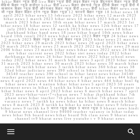
bihar बिहार न्यूज़ हिंदी live बिहार न्यूज़ हिंदी लाइव बिहार न्यूज़ हिंदुस्तान बिहार न्यूज़ हिंदी
वीडियो बिहार न्यूज़ हाजीपुर bihar हिंदी news बिहार होमगार्ड न्यूज़ ईटीवी बिहार न्यूज़ हिंदी में
सासाराम बिहार न्यूज़ हिंदी औरंगाबाद बिहार न्यूज़ हिंदी news हिंदी bihar बिहार news.com
जी न्यूज बिहार बिहार ट्रेन न्यूज़ बिहार न्यूज़ 12 फरवरी बिहार न्यूज़ 18 bihar news 18
april 2023 bihar news 13 february 2023 bihar news 12 march 2023
bihar news 1 march 2023 bihar news 14 march 2023 bihar news 11
march 2023 bihar news 10th exam bihar news 17 march 2023 1st
bihar news 18 bihar news 12 tarikh ka bihar news 12th bihar news 17
july 2005 bihar news 18 march 2023 bihar news news 18 bihar
jharkhand bihar band news 18 june bihar board 10th news bihar
board 10th result 2023 news bihar news 2023 बिहार न्यूज़ 24 bihar news
2 march 2023 बिहार न्यूज़ 23 मार्च बिहार न्यूज़ 2023 bihar news 21 march
2023 bihar news 29 march 2023 bihar news 20 april 2023 bihar news
20 march 2023 bihar news 23 march 2023 2022 ka bihar news 29 may
2006 bihar news 23 march bihar news bihar news 2022 news 24 bihar
asv bihar current news 2022 bihar stet news today 2022 bihar
darbhanga fast news 24 bihar board news 2022 bihar school news
today 2022 bihar news 31 march bihar news 3 april 2023 bihar news
31 march 2023 bihar news 30 march 2023 bihar news 30 march bihar
news 30 tarikh bihar news 3 tarikh bihar news 360 bihar news 38
32nd bihar judiciary news 390 school in bihar current news bihar
34540 teacher news 390 school in bihar latest news bihar 34540
teacher pension latest news bihar news 4 april bihar news 444 bihar
news 4 april 2023 news 44 bihar news 4 bihar news 444 bihar bsnl 4g
bihar news news 4 nation bihar bihar news 5 april 2023 50 years
retirement news in bihar 5 tarikh ka bihar ka news top 5 newspaper in
bihar bihar news 6 april 2023 bihar news 6 march bihar news 7 april
2023 news+bihar+stet+7+charan news 7 bihar jharkhand bihar 7th
phase news bihar teacher 7th phase news bihar 7th phase teacher
vacancy news 7 tarikh ka news bihar ka bihar news 8 march bihar
news 8 march 2023 8 tarikh ka bihar ka news bihar news 9 february
bihar news 9 tarikh ka 9 भारत न्यूज़ लाइव 9 भारत न्यूज़ 9 bharat news hindi
9 bharat news channel live 94000 teacher vacancy in bihar today
news bihar 9th board news bihar board 9th class news 9 bharat news
channel tv9 bharat news live youtube t v 9 bharat news