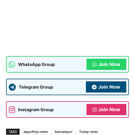
Join Now
WhatsApp Group
Join Now
Telegram Group
Join Now
Instagram Group
TAGS
aayodhya news
Samastipur
Today news