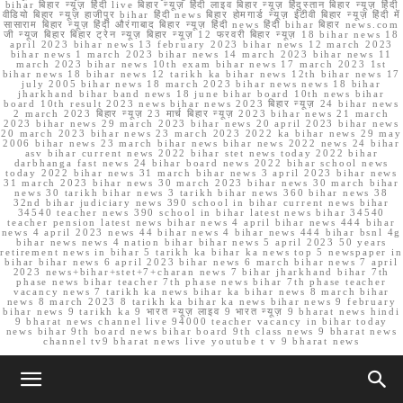
bihar बिहार न्यूज़ हिंदी live बिहार न्यूज़ हिंदी लाइव बिहार न्यूज़ हिंदुस्तान बिहार न्यूज़ हिंदी
वीडियो बिहार न्यूज़ हाजीपुर bihar हिंदी news बिहार होमगार्ड न्यूज़ ईटीवी बिहार न्यूज़ हिंदी में
सासाराम बिहार न्यूज़ हिंदी औरंगाबाद बिहार न्यूज़ हिंदी news हिंदी bihar बिहार news.com
जी न्यूज बिहार बिहार ट्रेन न्यूज़ बिहार न्यूज़ 12 फरवरी बिहार न्यूज़ 18 bihar news 18
april 2023 bihar news 13 february 2023 bihar news 12 march 2023
bihar news 1 march 2023 bihar news 14 march 2023 bihar news 11
march 2023 bihar news 10th exam bihar news 17 march 2023 1st
bihar news 18 bihar news 12 tarikh ka bihar news 12th bihar news 17
july 2005 bihar news 18 march 2023 bihar news news 18 bihar
jharkhand bihar band news 18 june bihar board 10th news bihar
board 10th result 2023 news bihar news 2023 बिहार न्यूज़ 24 bihar news
2 march 2023 बिहार न्यूज़ 23 मार्च बिहार न्यूज़ 2023 bihar news 21 march
2023 bihar news 29 march 2023 bihar news 20 april 2023 bihar news
20 march 2023 bihar news 23 march 2023 2022 ka bihar news 29 may
2006 bihar news 23 march bihar news bihar news 2022 news 24 bihar
asv bihar current news 2022 bihar stet news today 2022 bihar
darbhanga fast news 24 bihar board news 2022 bihar school news
today 2022 bihar news 31 march bihar news 3 april 2023 bihar news
31 march 2023 bihar news 30 march 2023 bihar news 30 march bihar
news 30 tarikh bihar news 3 tarikh bihar news 360 bihar news 38
32nd bihar judiciary news 390 school in bihar current news bihar
34540 teacher news 390 school in bihar latest news bihar 34540
teacher pension latest news bihar news 4 april bihar news 444 bihar
news 4 april 2023 news 44 bihar news 4 bihar news 444 bihar bsnl 4g
bihar news news 4 nation bihar bihar news 5 april 2023 50 years
retirement news in bihar 5 tarikh ka bihar ka news top 5 newspaper in
bihar bihar news 6 april 2023 bihar news 6 march bihar news 7 april
2023 news+bihar+stet+7+charan news 7 bihar jharkhand bihar 7th
phase news bihar teacher 7th phase news bihar 7th phase teacher
vacancy news 7 tarikh ka news bihar ka bihar news 8 march bihar
news 8 march 2023 8 tarikh ka bihar ka news bihar news 9 february
bihar news 9 tarikh ka 9 भारत न्यूज़ लाइव 9 भारत न्यूज़ 9 bharat news hindi
9 bharat news channel live 94000 teacher vacancy in bihar today
news bihar 9th board news bihar board 9th class news 9 bharat news
channel tv9 bharat news live youtube t v 9 bharat news