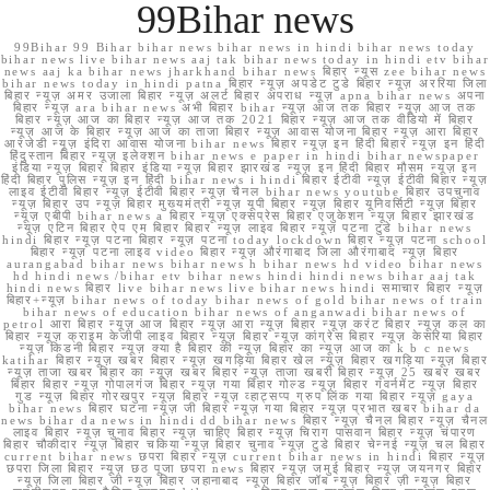
99Bihar news
99Bihar 99 Bihar bihar news bihar news in hindi bihar news today
bihar news live bihar news aaj tak bihar news today in hindi etv bihar
news aaj ka bihar news jharkhand bihar news बिहार न्यूस zee bihar news
bihar news today in hindi patna बिहार न्यूज़ अपडेट टुडे बिहार न्यूज़ अररिया जिला
बिहार न्यूज़ अमर उजाला बिहार न्यूज़ अलर्ट बिहार अपराध न्यूज़ apna bihar news अपना
बिहार न्यूज़ ara bihar news अभी बिहार bihar न्यूज़ आज तक बिहार न्यूज़ आज तक
बिहार न्यूज़ आज का बिहार न्यूज़ आज तक 2021 बिहार न्यूज़ आज तक वीडियो में बिहार
न्यूज़ आज के बिहार न्यूज़ आज का ताजा बिहार न्यूज़ आवास योजना बिहार न्यूज़ आरा बिहार
आरजेडी न्यूज़ इंदिरा आवास योजना bihar news बिहार न्यूज़ इन हिंदी बिहार न्यूज़ इन हिंदी
हिंदुस्तान बिहार न्यूज़ इलेक्शन bihar news e paper in hindi bihar newspaper
इंडिया न्यूज़ बिहार बिहार इंडिया न्यूज़ बिहार झारखंड न्यूज़ इन हिंदी बिहार मौसम न्यूज़ इन
हिंदी बिहार पुलिस न्यूज़ इन हिंदी bihar news i hindi बिहार ईटीवी न्यूज़ ईटीवी बिहार न्यूज़
लाइव ईटीवी बिहार न्यूज़ ईटीवी बिहार न्यूज़ चैनल bihar news youtube बिहार उपचुनाव
न्यूज़ बिहार उप न्यूज़ बिहार मुख्यमंत्री न्यूज़ यूपी बिहार न्यूज़ बिहार यूनिवर्सिटी न्यूज़ बिहार
न्यूज़ एबीपी bihar news a बिहार न्यूज़ एक्सप्रेस बिहार एजुकेशन न्यूज़ बिहार झारखंड
न्यूज़ एटिन बिहार ऐप एम बिहार बिहार न्यूज़ लाइव बिहार न्यूज़ पटना टुडे bihar news
hindi बिहार न्यूज़ पटना बिहार न्यूज़ पटना today lockdown बिहार न्यूज़ पटना school
बिहार न्यूज़ पटना लाइव video बिहार न्यूज़ औरंगाबाद जिला औरंगाबाद न्यूज़ बिहार
aurangabad bihar news bihar news h bihar news hd video bihar news
hd hindi news /bihar etv bihar news hindi hindi news bihar aaj tak
hindi news बिहार live bihar news live bihar news hindi समाचार बिहार न्यूज़
बिहार+न्यूज़ bihar news of today bihar news of gold bihar news of train
bihar news of education bihar news of anganwadi bihar news of
petrol आरा बिहार न्यूज़ आज बिहार न्यूज़ आरा न्यूज़ बिहार न्यूज़ करंट बिहार न्यूज़ कल का
बिहार न्यूज़ क्राइम केजीपी लाइव बिहार न्यूज़ बिहार न्यूज़ कांग्रेस बिहार न्यूज़ केसरिया बिहार
न्यूज़ किडनी बिहार न्यूज़ क्या है बिहार की न्यूज़ बिहार का न्यूज़ आज का k b c news
katihar बिहार न्यूज़ खबर बिहार न्यूज़ खगड़िया बिहार खेल न्यूज़ बिहार खगड़िया न्यूज़ बिहार
न्यूज़ ताजा खबर बिहार का न्यूज़ खबर बिहार न्यूज़ ताजा खबरी बिहार न्यूज़ 25 खबर खबर
बिहार बिहार न्यूज़ गोपालगंज बिहार न्यूज़ गया बिहार गोल्ड न्यूज़ बिहार गवर्नमेंट न्यूज़ बिहार
गुड न्यूज़ बिहार गोरखपुर न्यूज़ बिहार न्यूज़ व्हाट्सप्प ग्रुप लिंक गया बिहार न्यूज़ gaya
bihar news बिहार घटना न्यूज़ जी बिहार न्यूज़ गया बिहार न्यूज़ प्रभात खबर bihar da
news bihar da news in hindi dd bihar news बिहार न्यूज़ चैनल बिहार न्यूज़ चैनल
लाइव बिहार न्यूज़ चुनाव बिहार न्यूज़ चाहिए बिहार न्यूज़ चिराग पासवान बिहार न्यूज़ चंपारण
बिहार चौकीदार न्यूज़ बिहार चकिया न्यूज़ बिहार चुनाव न्यूज़ टुडे बिहार चेन्नई न्यूज़ चल बिहार
current bihar news छपरा बिहार न्यूज़ current bihar news in hindi बिहार न्यूज़
छपरा जिला बिहार न्यूज़ छठ पूजा छपरा news बिहार न्यूज़ जमुई बिहार न्यूज़ जयनगर बिहार
न्यूज़ जिला बिहार जी न्यूज़ बिहार जहानाबाद न्यूज़ बिहार जॉब न्यूज़ बिहार ज़ी न्यूज़ बिहार