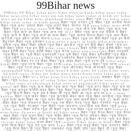
99Bihar news
99Bihar 99 Bihar bihar news bihar news in hindi bihar news today
bihar news live bihar news aaj tak bihar news today in hindi etv bihar
news aaj ka bihar news jharkhand bihar news बिहार न्यूस zee bihar news
bihar news today in hindi patna बिहार न्यूज़ अपडेट टुडे बिहार न्यूज़ अररिया जिला
बिहार न्यूज़ अमर उजाला बिहार न्यूज़ अलर्ट बिहार अपराध न्यूज़ apna bihar news अपना
बिहार न्यूज़ ara bihar news अभी बिहार bihar न्यूज़ आज तक बिहार न्यूज़ आज तक
बिहार न्यूज़ आज का बिहार न्यूज़ आज तक 2021 बिहार न्यूज़ आज तक वीडियो में बिहार
न्यूज़ आज के बिहार न्यूज़ आज का ताजा बिहार न्यूज़ आवास योजना बिहार न्यूज़ आरा बिहार
आरजेडी न्यूज़ इंदिरा आवास योजना bihar news बिहार न्यूज़ इन हिंदी बिहार न्यूज़ इन हिंदी
हिंदुस्तान बिहार न्यूज़ इलेक्शन bihar news e paper in hindi bihar newspaper
इंडिया न्यूज़ बिहार बिहार इंडिया न्यूज़ बिहार झारखंड न्यूज़ इन हिंदी बिहार मौसम न्यूज़ इन
हिंदी बिहार पुलिस न्यूज़ इन हिंदी bihar news i hindi बिहार ईटीवी न्यूज़ ईटीवी बिहार न्यूज़
लाइव ईटीवी बिहार न्यूज़ ईटीवी बिहार न्यूज़ चैनल bihar news youtube बिहार उपचुनाव
न्यूज़ बिहार उप न्यूज़ बिहार मुख्यमंत्री न्यूज़ यूपी बिहार न्यूज़ बिहार यूनिवर्सिटी न्यूज़ बिहार
न्यूज़ एबीपी bihar news a बिहार न्यूज़ एक्सप्रेस बिहार एजुकेशन न्यूज़ बिहार झारखंड
न्यूज़ एटिन बिहार ऐप एम बिहार बिहार न्यूज़ लाइव बिहार न्यूज़ पटना टुडे bihar news
hindi बिहार न्यूज़ पटना बिहार न्यूज़ पटना today lockdown बिहार न्यूज़ पटना school
बिहार न्यूज़ पटना लाइव video बिहार न्यूज़ औरंगाबाद जिला औरंगाबाद न्यूज़ बिहार
aurangabad bihar news bihar news h bihar news hd video bihar news
hd hindi news /bihar etv bihar news hindi hindi news bihar aaj tak
hindi news बिहार live bihar news live bihar news hindi समाचार बिहार न्यूज़
बिहार+न्यूज़ bihar news of today bihar news of gold bihar news of train
bihar news of education bihar news of anganwadi bihar news of
petrol आरा बिहार न्यूज़ आज बिहार न्यूज़ आरा न्यूज़ बिहार न्यूज़ करंट बिहार न्यूज़ कल का
बिहार न्यूज़ क्राइम केजीपी लाइव बिहार न्यूज़ बिहार न्यूज़ कांग्रेस बिहार न्यूज़ केसरिया बिहार
न्यूज़ किडनी बिहार न्यूज़ क्या है बिहार की न्यूज़ बिहार का न्यूज़ आज का k b c news
katihar बिहार न्यूज़ खबर बिहार न्यूज़ खगड़िया बिहार खेल न्यूज़ बिहार खगड़िया न्यूज़ बिहार
न्यूज़ ताजा खबर बिहार का न्यूज़ खबर बिहार न्यूज़ ताजा खबरी बिहार न्यूज़ 25 खबर खबर
बिहार बिहार न्यूज़ गोपालगंज बिहार न्यूज़ गया बिहार गोल्ड न्यूज़ बिहार गवर्नमेंट न्यूज़ बिहार
गुड न्यूज़ बिहार गोरखपुर न्यूज़ बिहार न्यूज़ व्हाट्सप्प ग्रुप लिंक गया बिहार न्यूज़ gaya
bihar news बिहार घटना न्यूज़ जी बिहार न्यूज़ गया बिहार न्यूज़ प्रभात खबर bihar da
news bihar da news in hindi dd bihar news बिहार न्यूज़ चैनल बिहार न्यूज़ चैनल
लाइव बिहार न्यूज़ चुनाव बिहार न्यूज़ चाहिए बिहार न्यूज़ चिराग पासवान बिहार न्यूज़ चंपारण
बिहार चौकीदार न्यूज़ बिहार चकिया न्यूज़ बिहार चुनाव न्यूज़ टुडे बिहार चेन्नई न्यूज़ चल बिहार
current bihar news छपरा बिहार न्यूज़ current bihar news in hindi बिहार न्यूज़
छपरा जिला बिहार न्यूज़ छठ पूजा छपरा news बिहार न्यूज़ जमुई बिहार न्यूज़ जयनगर बिहार
न्यूज़ जिला बिहार जी न्यूज़ बिहार जहानाबाद न्यूज़ बिहार जॉब न्यूज़ बिहार ज़ी न्यूज़ बिहार