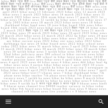
bihar बिहार न्यूज़ हिंदी live बिहार न्यूज़ हिंदी लाइव बिहार न्यूज़ हिंदुस्तान बिहार न्यूज़ हिंदी
वीडियो बिहार न्यूज़ हाजीपुर bihar हिंदी news बिहार होमगार्ड न्यूज़ ईटीवी बिहार न्यूज़ हिंदी में
सासाराम बिहार न्यूज़ हिंदी औरंगाबाद बिहार न्यूज़ हिंदी news हिंदी bihar बिहार news.com
जी न्यूज बिहार बिहार ट्रेन न्यूज़ बिहार न्यूज़ 12 फरवरी बिहार न्यूज़ 18 bihar news 18
april 2023 bihar news 13 february 2023 bihar news 12 march 2023
bihar news 1 march 2023 bihar news 14 march 2023 bihar news 11
march 2023 bihar news 10th exam bihar news 17 march 2023 1st
bihar news 18 bihar news 12 tarikh ka bihar news 12th bihar news 17
july 2005 bihar news 18 march 2023 bihar news news 18 bihar
jharkhand bihar band news 18 june bihar board 10th news bihar
board 10th result 2023 news bihar news 2023 बिहार न्यूज़ 24 bihar news
2 march 2023 बिहार न्यूज़ 23 मार्च बिहार न्यूज़ 2023 bihar news 21 march
2023 bihar news 29 march 2023 bihar news 20 april 2023 bihar news
20 march 2023 bihar news 23 march 2023 2022 ka bihar news 29 may
2006 bihar news 23 march bihar news bihar news 2022 news 24 bihar
asv bihar current news 2022 bihar stet news today 2022 bihar
darbhanga fast news 24 bihar board news 2022 bihar school news
today 2022 bihar news 31 march bihar news 3 april 2023 bihar news
31 march 2023 bihar news 30 march 2023 bihar news 30 march bihar
news 30 tarikh bihar news 3 tarikh bihar news 360 bihar news 38
32nd bihar judiciary news 390 school in bihar current news bihar
34540 teacher news 390 school in bihar latest news bihar 34540
teacher pension latest news bihar news 4 april bihar news 444 bihar
news 4 april 2023 news 44 bihar news 4 bihar news 444 bihar bsnl 4g
bihar news news 4 nation bihar bihar news 5 april 2023 50 years
retirement news in bihar 5 tarikh ka bihar ka news top 5 newspaper in
bihar bihar news 6 april 2023 bihar news 6 march bihar news 7 april
2023 news+bihar+stet+7+charan news 7 bihar jharkhand bihar 7th
phase news bihar teacher 7th phase news bihar 7th phase teacher
vacancy news 7 tarikh ka news bihar ka bihar news 8 march bihar
news 8 march 2023 8 tarikh ka bihar ka news bihar news 9 february
bihar news 9 tarikh ka 9 भारत न्यूज़ लाइव 9 भारत न्यूज़ 9 bharat news hindi
9 bharat news channel live 94000 teacher vacancy in bihar today
news bihar 9th board news bihar board 9th class news 9 bharat news
channel tv9 bharat news live youtube t v 9 bharat news