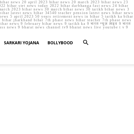
023 bihar news 20 april 2023 bihar news 20 march 2023 bihar news 23
22 bihar stet news today 2022 bihar darbhanga fast news 24 bihar
march 2023 bihar news 30 march bihar news 30 tarikh bihar news 3
bihar latest news bihar 34540 teacher pension latest news bihar news
ews 5 april 2023 50 years retirement news in bihar 5 tarikh ka bihar
 bihar jharkhand bihar 7th phase news bihar teacher 7th phase news
ar news 9 february bihar news 9 tarikh ka 9 भारत न्यूज़ लाइव 9 भारत
lass news 9 bharat news channel tv9 bharat news live youtube t v 9
SARKARI YOJANA
BOLLYBOOD