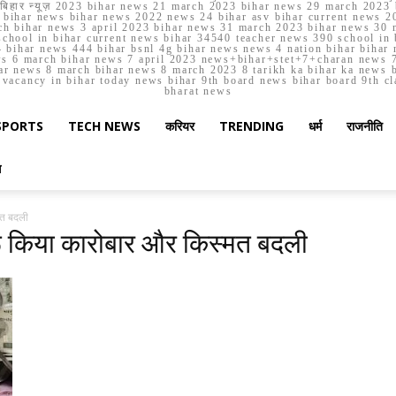
मार्च बिहार न्यूज़ 2023 bihar news 21 march 2023 bihar news 29 march 2
ihar news bihar news 2022 news 24 bihar asv bihar current news 20
h bihar news 3 april 2023 bihar news 31 march 2023 bihar news 30 
chool in bihar current news bihar 34540 teacher news 390 school in 
 bihar news 444 bihar bsnl 4g bihar news news 4 nation bihar bihar n
ws 6 march bihar news 7 april 2023 news+bihar+stet+7+charan news 7
ar news 8 march bihar news 8 march 2023 8 tarikh ka bihar ka news bih
er vacancy in bihar today news bihar 9th board news bihar board 9th c
bharat news
SPORTS
TECH NEWS
करियर
TRENDING
धर्म
राजनीति
स
्मत बदली
ुरू किया कारोबार और किस्मत बदली