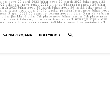
023 bihar news 20 april 2023 bihar news 20 march 2023 bihar news 23
22 bihar stet news today 2022 bihar darbhanga fast news 24 bihar
march 2023 bihar news 30 march bihar news 30 tarikh bihar news 3
bihar latest news bihar 34540 teacher pension latest news bihar news
ews 5 april 2023 50 years retirement news in bihar 5 tarikh ka bihar
 bihar jharkhand bihar 7th phase news bihar teacher 7th phase news
ar news 9 february bihar news 9 tarikh ka 9 भारत न्यूज़ लाइव 9 भारत
lass news 9 bharat news channel tv9 bharat news live youtube t v 9
SARKARI YOJANA
BOLLYBOOD