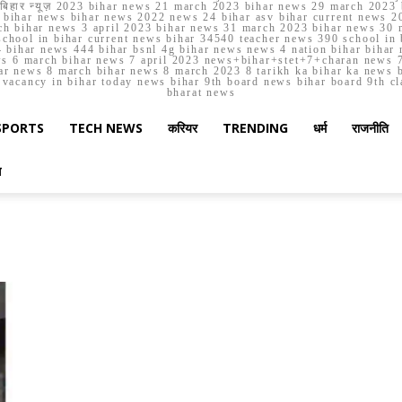
मार्च बिहार न्यूज़ 2023 bihar news 21 march 2023 bihar news 29 march 2
ihar news bihar news 2022 news 24 bihar asv bihar current news 20
h bihar news 3 april 2023 bihar news 31 march 2023 bihar news 30 
chool in bihar current news bihar 34540 teacher news 390 school in 
 bihar news 444 bihar bsnl 4g bihar news news 4 nation bihar bihar n
ws 6 march bihar news 7 april 2023 news+bihar+stet+7+charan news 7
ar news 8 march bihar news 8 march 2023 8 tarikh ka bihar ka news bih
er vacancy in bihar today news bihar 9th board news bihar board 9th c
bharat news
SPORTS
TECH NEWS
करियर
TRENDING
धर्म
राजनीति
स