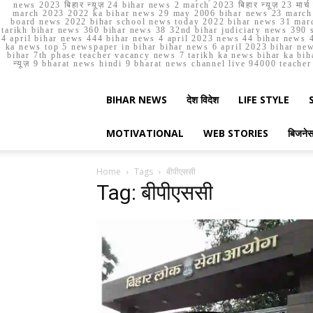
news 2023 बिहार न्यूज़ 24 bihar news 2 march 2023 बिहार न्यूज़ 23 
march 2023 2022 ka bihar news 29 may 2006 bihar news 23 march b
board news 2022 bihar school news today 2022 bihar news 31 marc
tarikh bihar news 360 bihar news 38 32nd bihar judiciary news 390 s
4 april bihar news 444 bihar news 4 april 2023 news 44 bihar news 4
ka news top 5 newspaper in bihar bihar news 6 april 2023 bihar ne
bihar 7th phase teacher vacancy news 7 tarikh ka news bihar ka bih
न्यूज़ 9 bharat news hindi 9 bharat news channel live 94000 teach
BIHAR NEWS
देश विदेश
LIFE STYLE
MOTIVATIONAL
WEB STORIES
बिजने
Home
Tags
बीपीएससी
Tag: बीपीएससी