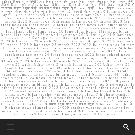
bihar बिहार न्यूज़ हिंदी live बिहार न्यूज़ हिंदी लाइव बिहार न्यूज़ हिंदुस्तान बिहार न्यूज़ हिंदी
वीडियो बिहार न्यूज़ हाजीपुर bihar हिंदी news बिहार होमगार्ड न्यूज़ ईटीवी बिहार न्यूज़ हिंदी में
सासाराम बिहार न्यूज़ हिंदी औरंगाबाद बिहार न्यूज़ हिंदी news हिंदी bihar बिहार news.com
जी न्यूज बिहार बिहार ट्रेन न्यूज़ बिहार न्यूज़ 12 फरवरी बिहार न्यूज़ 18 bihar news 18
april 2023 bihar news 13 february 2023 bihar news 12 march 2023
bihar news 1 march 2023 bihar news 14 march 2023 bihar news 11
march 2023 bihar news 10th exam bihar news 17 march 2023 1st
bihar news 18 bihar news 12 tarikh ka bihar news 12th bihar news 17
july 2005 bihar news 18 march 2023 bihar news news 18 bihar
jharkhand bihar band news 18 june bihar board 10th news bihar
board 10th result 2023 news bihar news 2023 बिहार न्यूज़ 24 bihar news
2 march 2023 बिहार न्यूज़ 23 मार्च बिहार न्यूज़ 2023 bihar news 21 march
2023 bihar news 29 march 2023 bihar news 20 april 2023 bihar news
20 march 2023 bihar news 23 march 2023 2022 ka bihar news 29 may
2006 bihar news 23 march bihar news bihar news 2022 news 24 bihar
asv bihar current news 2022 bihar stet news today 2022 bihar
darbhanga fast news 24 bihar board news 2022 bihar school news
today 2022 bihar news 31 march bihar news 3 april 2023 bihar news
31 march 2023 bihar news 30 march 2023 bihar news 30 march bihar
news 30 tarikh bihar news 3 tarikh bihar news 360 bihar news 38
32nd bihar judiciary news 390 school in bihar current news bihar
34540 teacher news 390 school in bihar latest news bihar 34540
teacher pension latest news bihar news 4 april bihar news 444 bihar
news 4 april 2023 news 44 bihar news 4 bihar news 444 bihar bsnl 4g
bihar news news 4 nation bihar bihar news 5 april 2023 50 years
retirement news in bihar 5 tarikh ka bihar ka news top 5 newspaper in
bihar bihar news 6 april 2023 bihar news 6 march bihar news 7 april
2023 news+bihar+stet+7+charan news 7 bihar jharkhand bihar 7th
phase news bihar teacher 7th phase news bihar 7th phase teacher
vacancy news 7 tarikh ka news bihar ka bihar news 8 march bihar
news 8 march 2023 8 tarikh ka bihar ka news bihar news 9 february
bihar news 9 tarikh ka 9 भारत न्यूज़ लाइव 9 भारत न्यूज़ 9 bharat news hindi
9 bharat news channel live 94000 teacher vacancy in bihar today
news bihar 9th board news bihar board 9th class news 9 bharat news
channel tv9 bharat news live youtube t v 9 bharat news