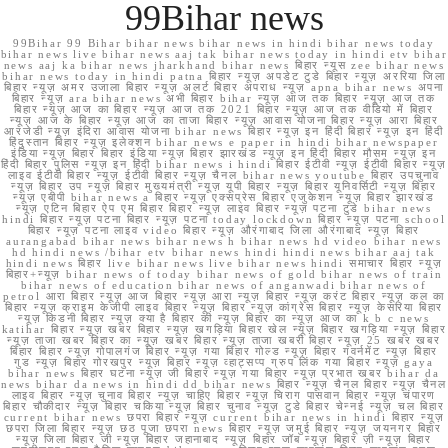
99Bihar news
99Bihar 99 Bihar bihar news bihar news in hindi bihar news today
bihar news live bihar news aaj tak bihar news today in hindi etv bihar
news aaj ka bihar news jharkhand bihar news बिहार न्यूस zee bihar news
bihar news today in hindi patna बिहार न्यूज़ अपडेट टुडे बिहार न्यूज़ अररिया जिला
बिहार न्यूज़ अमर उजाला बिहार न्यूज़ अलर्ट बिहार अपराध न्यूज़ apna bihar news अपना
बिहार न्यूज़ ara bihar news अभी बिहार bihar न्यूज़ आज तक बिहार न्यूज़ आज तक
बिहार न्यूज़ आज का बिहार न्यूज़ आज तक 2021 बिहार न्यूज़ आज तक वीडियो में बिहार
न्यूज़ आज के बिहार न्यूज़ आज का ताजा बिहार न्यूज़ आवास योजना बिहार न्यूज़ आरा बिहार
आरजेडी न्यूज़ इंदिरा आवास योजना bihar news बिहार न्यूज़ इन हिंदी बिहार न्यूज़ इन हिंदी
हिंदुस्तान बिहार न्यूज़ इलेक्शन bihar news e paper in hindi bihar newspaper
इंडिया न्यूज़ बिहार बिहार इंडिया न्यूज़ बिहार झारखंड न्यूज़ इन हिंदी बिहार मौसम न्यूज़ इन
हिंदी बिहार पुलिस न्यूज़ इन हिंदी bihar news i hindi बिहार ईटीवी न्यूज़ ईटीवी बिहार न्यूज़
लाइव ईटीवी बिहार न्यूज़ ईटीवी बिहार न्यूज़ चैनल bihar news youtube बिहार उपचुनाव
न्यूज़ बिहार उप न्यूज़ बिहार मुख्यमंत्री न्यूज़ यूपी बिहार न्यूज़ बिहार यूनिवर्सिटी न्यूज़ बिहार
न्यूज़ एबीपी bihar news a बिहार न्यूज़ एक्सप्रेस बिहार एजुकेशन न्यूज़ बिहार झारखंड
न्यूज़ एटिन बिहार ऐप एम बिहार बिहार न्यूज़ लाइव बिहार न्यूज़ पटना टुडे bihar news
hindi बिहार न्यूज़ पटना बिहार न्यूज़ पटना today lockdown बिहार न्यूज़ पटना school
बिहार न्यूज़ पटना लाइव video बिहार न्यूज़ औरंगाबाद जिला औरंगाबाद न्यूज़ बिहार
aurangabad bihar news bihar news h bihar news hd video bihar news
hd hindi news /bihar etv bihar news hindi hindi news bihar aaj tak
hindi news बिहार live bihar news live bihar news hindi समाचार बिहार न्यूज़
बिहार+न्यूज़ bihar news of today bihar news of gold bihar news of train
bihar news of education bihar news of anganwadi bihar news of
petrol आरा बिहार न्यूज़ आज बिहार न्यूज़ आरा न्यूज़ बिहार न्यूज़ करंट बिहार न्यूज़ कल का
बिहार न्यूज़ क्राइम केजीपी लाइव बिहार न्यूज़ बिहार न्यूज़ कांग्रेस बिहार न्यूज़ केसरिया बिहार
न्यूज़ किडनी बिहार न्यूज़ क्या है बिहार की न्यूज़ बिहार का न्यूज़ आज का k b c news
katihar बिहार न्यूज़ खबर बिहार न्यूज़ खगड़िया बिहार खेल न्यूज़ बिहार खगड़िया न्यूज़ बिहार
न्यूज़ ताजा खबर बिहार का न्यूज़ खबर बिहार न्यूज़ ताजा खबरी बिहार न्यूज़ 25 खबर खबर
बिहार बिहार न्यूज़ गोपालगंज बिहार न्यूज़ गया बिहार गोल्ड न्यूज़ बिहार गवर्नमेंट न्यूज़ बिहार
गुड न्यूज़ बिहार गोरखपुर न्यूज़ बिहार न्यूज़ व्हाट्सप्प ग्रुप लिंक गया बिहार न्यूज़ gaya
bihar news बिहार घटना न्यूज़ जी बिहार न्यूज़ गया बिहार न्यूज़ प्रभात खबर bihar da
news bihar da news in hindi dd bihar news बिहार न्यूज़ चैनल बिहार न्यूज़ चैनल
लाइव बिहार न्यूज़ चुनाव बिहार न्यूज़ चाहिए बिहार न्यूज़ चिराग पासवान बिहार न्यूज़ चंपारण
बिहार चौकीदार न्यूज़ बिहार चकिया न्यूज़ बिहार चुनाव न्यूज़ टुडे बिहार चेन्नई न्यूज़ चल बिहार
current bihar news छपरा बिहार न्यूज़ current bihar news in hindi बिहार न्यूज़
छपरा जिला बिहार न्यूज़ छठ पूजा छपरा news बिहार न्यूज़ जमुई बिहार न्यूज़ जयनगर बिहार
न्यूज़ जिला बिहार जी न्यूज़ बिहार जहानाबाद न्यूज़ बिहार जॉब न्यूज़ बिहार ज़ी न्यूज़ बिहार