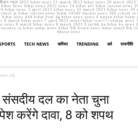
मार्च बिहार न्यूज़ 2023 bihar news 21 march 2023 bihar news 29 march 2
ihar news bihar news 2022 news 24 bihar asv bihar current news 20
h bihar news 3 april 2023 bihar news 31 march 2023 bihar news 30 
chool in bihar current news bihar 34540 teacher news 390 school in 
 bihar news 444 bihar bsnl 4g bihar news news 4 nation bihar bihar n
ws 6 march bihar news 7 april 2023 news+bihar+stet+7+charan news 7
ar news 8 march bihar news 8 march 2023 8 tarikh ka bihar ka news bih
er vacancy in bihar today news bihar 9th board news bihar board 9th c
bharat news
SPORTS
TECH NEWS
करियर
TRENDING
धर्म
राजनीति
जाएगा, उसी...
 संसदीय दल का नेता चुना
पेश करेंगे दावा, 8 को शपथ