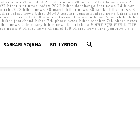
023 bihar news 20 april 2023 bihar news 20 march 2023 bihar news 23
22 bihar stet news today 2022 bihar darbhanga fast news 24 bihar
march 2023 bihar news 30 march bihar news 30 tarikh bihar news 3
bihar latest news bihar 34540 teacher pension latest news bihar news
ews 5 april 2023 50 years retirement news in bihar 5 tarikh ka bihar
 bihar jharkhand bihar 7th phase news bihar teacher 7th phase news
ar news 9 february bihar news 9 tarikh ka 9 भारत न्यूज़ लाइव 9 भारत
lass news 9 bharat news channel tv9 bharat news live youtube t v 9
SARKARI YOJANA
BOLLYBOOD