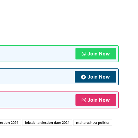
Join Now
Join Now
Join Now
ection 2024
loksabha election date 2024
maharashtra politics