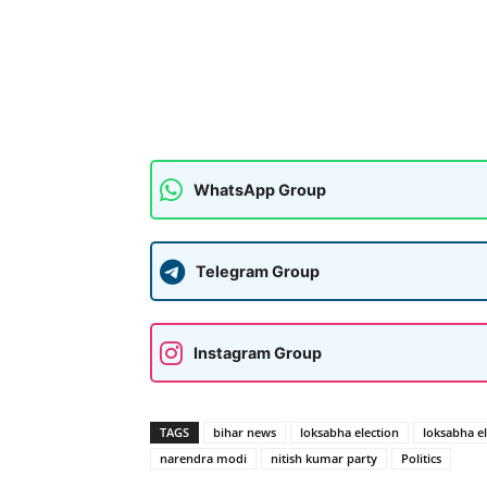
WhatsApp Group
Telegram Group
Instagram Group
TAGS
bihar news
loksabha election
loksabha el
narendra modi
nitish kumar party
Politics