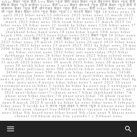
bihar बिहार न्यूज़ हिंदी live बिहार न्यूज़ हिंदी लाइव बिहार न्यूज़ हिंदुस्तान बिहार न्यूज़ हिंदी
वीडियो बिहार न्यूज़ हाजीपुर bihar हिंदी news बिहार होमगार्ड न्यूज़ ईटीवी बिहार न्यूज़ हिंदी में
सासाराम बिहार न्यूज़ हिंदी औरंगाबाद बिहार न्यूज़ हिंदी news हिंदी bihar बिहार news.com
जी न्यूज बिहार बिहार ट्रेन न्यूज़ बिहार न्यूज़ 12 फरवरी बिहार न्यूज़ 18 bihar news 18
april 2023 bihar news 13 february 2023 bihar news 12 march 2023
bihar news 1 march 2023 bihar news 14 march 2023 bihar news 11
march 2023 bihar news 10th exam bihar news 17 march 2023 1st
bihar news 18 bihar news 12 tarikh ka bihar news 12th bihar news 17
july 2005 bihar news 18 march 2023 bihar news news 18 bihar
jharkhand bihar band news 18 june bihar board 10th news bihar
board 10th result 2023 news bihar news 2023 बिहार न्यूज़ 24 bihar news
2 march 2023 बिहार न्यूज़ 23 मार्च बिहार न्यूज़ 2023 bihar news 21 march
2023 bihar news 29 march 2023 bihar news 20 april 2023 bihar news
20 march 2023 bihar news 23 march 2023 2022 ka bihar news 29 may
2006 bihar news 23 march bihar news bihar news 2022 news 24 bihar
asv bihar current news 2022 bihar stet news today 2022 bihar
darbhanga fast news 24 bihar board news 2022 bihar school news
today 2022 bihar news 31 march bihar news 3 april 2023 bihar news
31 march 2023 bihar news 30 march 2023 bihar news 30 march bihar
news 30 tarikh bihar news 3 tarikh bihar news 360 bihar news 38
32nd bihar judiciary news 390 school in bihar current news bihar
34540 teacher news 390 school in bihar latest news bihar 34540
teacher pension latest news bihar news 4 april bihar news 444 bihar
news 4 april 2023 news 44 bihar news 4 bihar news 444 bihar bsnl 4g
bihar news news 4 nation bihar bihar news 5 april 2023 50 years
retirement news in bihar 5 tarikh ka bihar ka news top 5 newspaper in
bihar bihar news 6 april 2023 bihar news 6 march bihar news 7 april
2023 news+bihar+stet+7+charan news 7 bihar jharkhand bihar 7th
phase news bihar teacher 7th phase news bihar 7th phase teacher
vacancy news 7 tarikh ka news bihar ka bihar news 8 march bihar
news 8 march 2023 8 tarikh ka bihar ka news bihar news 9 february
bihar news 9 tarikh ka 9 भारत न्यूज़ लाइव 9 भारत न्यूज़ 9 bharat news hindi
9 bharat news channel live 94000 teacher vacancy in bihar today
news bihar 9th board news bihar board 9th class news 9 bharat news
channel tv9 bharat news live youtube t v 9 bharat news