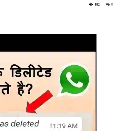
182
0