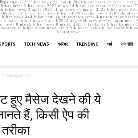
मार्च बिहार न्यूज़ 2023 bihar news 21 march 2023 bihar news 29 march 2
ihar news bihar news 2022 news 24 bihar asv bihar current news 20
h bihar news 3 april 2023 bihar news 31 march 2023 bihar news 30 
chool in bihar current news bihar 34540 teacher news 390 school in 
 bihar news 444 bihar bsnl 4g bihar news news 4 nation bihar bihar n
ws 6 march bihar news 7 april 2023 news+bihar+stet+7+charan news 7
ar news 8 march bihar news 8 march 2023 8 tarikh ka bihar ka news bih
er vacancy in bihar today news bihar 9th board news bihar board 9th c
bharat news
SPORTS
TECH NEWS
करियर
TRENDING
धर्म
राजनीति
ये ट्रिक बहुत कम लोग...
हुए मैसेज देखने की ये
नते हैं, किसी ऐप की
 तरीका