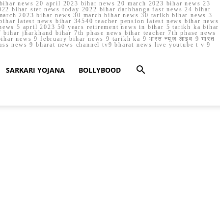
023 bihar news 20 april 2023 bihar news 20 march 2023 bihar news 23
22 bihar stet news today 2022 bihar darbhanga fast news 24 bihar
march 2023 bihar news 30 march bihar news 30 tarikh bihar news 3
bihar latest news bihar 34540 teacher pension latest news bihar news
ews 5 april 2023 50 years retirement news in bihar 5 tarikh ka bihar
 bihar jharkhand bihar 7th phase news bihar teacher 7th phase news
ar news 9 february bihar news 9 tarikh ka 9 भारत न्यूज़ लाइव 9 भारत
lass news 9 bharat news channel tv9 bharat news live youtube t v 9
SARKARI YOJANA
BOLLYBOOD