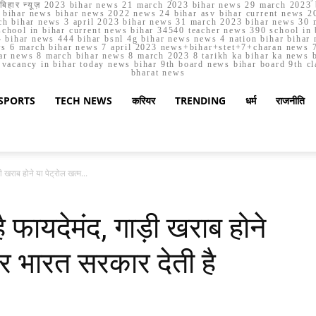
मार्च बिहार न्यूज़ 2023 bihar news 21 march 2023 bihar news 29 march 2
ihar news bihar news 2022 news 24 bihar asv bihar current news 20
h bihar news 3 april 2023 bihar news 31 march 2023 bihar news 30 
chool in bihar current news bihar 34540 teacher news 390 school in 
 bihar news 444 bihar bsnl 4g bihar news news 4 nation bihar bihar n
ws 6 march bihar news 7 april 2023 news+bihar+stet+7+charan news 7
ar news 8 march bihar news 8 march 2023 8 tarikh ka bihar ka news bih
er vacancy in bihar today news bihar 9th board news bihar board 9th c
bharat news
SPORTS
TECH NEWS
करियर
TRENDING
धर्म
राजनीति
ी खराब होने या पेट्रोल खत्म...
 फायदेमंद, गाड़ी खराब होने
पर भारत सरकार देती है