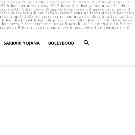
023 bihar news 20 april 2023 bihar news 20 march 2023 bihar news 23
22 bihar stet news today 2022 bihar darbhanga fast news 24 bihar
march 2023 bihar news 30 march bihar news 30 tarikh bihar news 3
bihar latest news bihar 34540 teacher pension latest news bihar news
ews 5 april 2023 50 years retirement news in bihar 5 tarikh ka bihar
 bihar jharkhand bihar 7th phase news bihar teacher 7th phase news
ar news 9 february bihar news 9 tarikh ka 9 भारत न्यूज़ लाइव 9 भारत
lass news 9 bharat news channel tv9 bharat news live youtube t v 9
SARKARI YOJANA
BOLLYBOOD