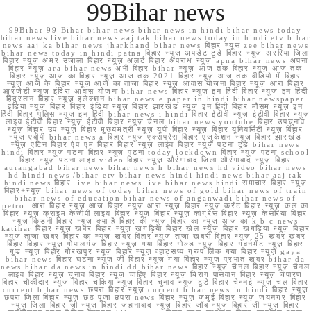
99Bihar news
99Bihar 99 Bihar bihar news bihar news in hindi bihar news today
bihar news live bihar news aaj tak bihar news today in hindi etv bihar
news aaj ka bihar news jharkhand bihar news बिहार न्यूस zee bihar news
bihar news today in hindi patna बिहार न्यूज़ अपडेट टुडे बिहार न्यूज़ अररिया जिला
बिहार न्यूज़ अमर उजाला बिहार न्यूज़ अलर्ट बिहार अपराध न्यूज़ apna bihar news अपना
बिहार न्यूज़ ara bihar news अभी बिहार bihar न्यूज़ आज तक बिहार न्यूज़ आज तक
बिहार न्यूज़ आज का बिहार न्यूज़ आज तक 2021 बिहार न्यूज़ आज तक वीडियो में बिहार
न्यूज़ आज के बिहार न्यूज़ आज का ताजा बिहार न्यूज़ आवास योजना बिहार न्यूज़ आरा बिहार
आरजेडी न्यूज़ इंदिरा आवास योजना bihar news बिहार न्यूज़ इन हिंदी बिहार न्यूज़ इन हिंदी
हिंदुस्तान बिहार न्यूज़ इलेक्शन bihar news e paper in hindi bihar newspaper
इंडिया न्यूज़ बिहार बिहार इंडिया न्यूज़ बिहार झारखंड न्यूज़ इन हिंदी बिहार मौसम न्यूज़ इन
हिंदी बिहार पुलिस न्यूज़ इन हिंदी bihar news i hindi बिहार ईटीवी न्यूज़ ईटीवी बिहार न्यूज़
लाइव ईटीवी बिहार न्यूज़ ईटीवी बिहार न्यूज़ चैनल bihar news youtube बिहार उपचुनाव
न्यूज़ बिहार उप न्यूज़ बिहार मुख्यमंत्री न्यूज़ यूपी बिहार न्यूज़ बिहार यूनिवर्सिटी न्यूज़ बिहार
न्यूज़ एबीपी bihar news a बिहार न्यूज़ एक्सप्रेस बिहार एजुकेशन न्यूज़ बिहार झारखंड
न्यूज़ एटिन बिहार ऐप एम बिहार बिहार न्यूज़ लाइव बिहार न्यूज़ पटना टुडे bihar news
hindi बिहार न्यूज़ पटना बिहार न्यूज़ पटना today lockdown बिहार न्यूज़ पटना school
बिहार न्यूज़ पटना लाइव video बिहार न्यूज़ औरंगाबाद जिला औरंगाबाद न्यूज़ बिहार
aurangabad bihar news bihar news h bihar news hd video bihar news
hd hindi news /bihar etv bihar news hindi hindi news bihar aaj tak
hindi news बिहार live bihar news live bihar news hindi समाचार बिहार न्यूज़
बिहार+न्यूज़ bihar news of today bihar news of gold bihar news of train
bihar news of education bihar news of anganwadi bihar news of
petrol आरा बिहार न्यूज़ आज बिहार न्यूज़ आरा न्यूज़ बिहार न्यूज़ करंट बिहार न्यूज़ कल का
बिहार न्यूज़ क्राइम केजीपी लाइव बिहार न्यूज़ बिहार न्यूज़ कांग्रेस बिहार न्यूज़ केसरिया बिहार
न्यूज़ किडनी बिहार न्यूज़ क्या है बिहार की न्यूज़ बिहार का न्यूज़ आज का k b c news
katihar बिहार न्यूज़ खबर बिहार न्यूज़ खगड़िया बिहार खेल न्यूज़ बिहार खगड़िया न्यूज़ बिहार
न्यूज़ ताजा खबर बिहार का न्यूज़ खबर बिहार न्यूज़ ताजा खबरी बिहार न्यूज़ 25 खबर खबर
बिहार बिहार न्यूज़ गोपालगंज बिहार न्यूज़ गया बिहार गोल्ड न्यूज़ बिहार गवर्नमेंट न्यूज़ बिहार
गुड न्यूज़ बिहार गोरखपुर न्यूज़ बिहार न्यूज़ व्हाट्सप्प ग्रुप लिंक गया बिहार न्यूज़ gaya
bihar news बिहार घटना न्यूज़ जी बिहार न्यूज़ गया बिहार न्यूज़ प्रभात खबर bihar da
news bihar da news in hindi dd bihar news बिहार न्यूज़ चैनल बिहार न्यूज़ चैनल
लाइव बिहार न्यूज़ चुनाव बिहार न्यूज़ चाहिए बिहार न्यूज़ चिराग पासवान बिहार न्यूज़ चंपारण
बिहार चौकीदार न्यूज़ बिहार चकिया न्यूज़ बिहार चुनाव न्यूज़ टुडे बिहार चेन्नई न्यूज़ चल बिहार
current bihar news छपरा बिहार न्यूज़ current bihar news in hindi बिहार न्यूज़
छपरा जिला बिहार न्यूज़ छठ पूजा छपरा news बिहार न्यूज़ जमुई बिहार न्यूज़ जयनगर बिहार
न्यूज़ जिला बिहार जी न्यूज़ बिहार जहानाबाद न्यूज़ बिहार जॉब न्यूज़ बिहार ज़ी न्यूज़ बिहार