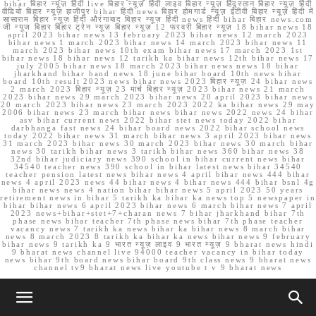
bihar बिहार न्यूज़ हिंदी live बिहार न्यूज़ हिंदी लाइव बिहार न्यूज़ हिंदुस्तान बिहार न्यूज़ हिंदी
वीडियो बिहार न्यूज़ हाजीपुर bihar हिंदी news बिहार होमगार्ड न्यूज़ ईटीवी बिहार न्यूज़ हिंदी में
सासाराम बिहार न्यूज़ हिंदी औरंगाबाद बिहार न्यूज़ हिंदी news हिंदी bihar बिहार news.com
जी न्यूज बिहार बिहार ट्रेन न्यूज़ बिहार न्यूज़ 12 फरवरी बिहार न्यूज़ 18 bihar news 18
april 2023 bihar news 13 february 2023 bihar news 12 march 2023
bihar news 1 march 2023 bihar news 14 march 2023 bihar news 11
march 2023 bihar news 10th exam bihar news 17 march 2023 1st
bihar news 18 bihar news 12 tarikh ka bihar news 12th bihar news 17
july 2005 bihar news 18 march 2023 bihar news news 18 bihar
jharkhand bihar band news 18 june bihar board 10th news bihar
board 10th result 2023 news bihar news 2023 बिहार न्यूज़ 24 bihar news
2 march 2023 बिहार न्यूज़ 23 मार्च बिहार न्यूज़ 2023 bihar news 21 march
2023 bihar news 29 march 2023 bihar news 20 april 2023 bihar news
20 march 2023 bihar news 23 march 2023 2022 ka bihar news 29 may
2006 bihar news 23 march bihar news bihar news 2022 news 24 bihar
asv bihar current news 2022 bihar stet news today 2022 bihar
darbhanga fast news 24 bihar board news 2022 bihar school news
today 2022 bihar news 31 march bihar news 3 april 2023 bihar news
31 march 2023 bihar news 30 march 2023 bihar news 30 march bihar
news 30 tarikh bihar news 3 tarikh bihar news 360 bihar news 38
32nd bihar judiciary news 390 school in bihar current news bihar
34540 teacher news 390 school in bihar latest news bihar 34540
teacher pension latest news bihar news 4 april bihar news 444 bihar
news 4 april 2023 news 44 bihar news 4 bihar news 444 bihar bsnl 4g
bihar news news 4 nation bihar bihar news 5 april 2023 50 years
retirement news in bihar 5 tarikh ka bihar ka news top 5 newspaper in
bihar bihar news 6 april 2023 bihar news 6 march bihar news 7 april
2023 news+bihar+stet+7+charan news 7 bihar jharkhand bihar 7th
phase news bihar teacher 7th phase news bihar 7th phase teacher
vacancy news 7 tarikh ka news bihar ka bihar news 8 march bihar
news 8 march 2023 8 tarikh ka bihar ka news bihar news 9 february
bihar news 9 tarikh ka 9 भारत न्यूज़ लाइव 9 भारत न्यूज़ 9 bharat news hindi
9 bharat news channel live 94000 teacher vacancy in bihar today
news bihar 9th board news bihar board 9th class news 9 bharat news
channel tv9 bharat news live youtube t v 9 bharat news