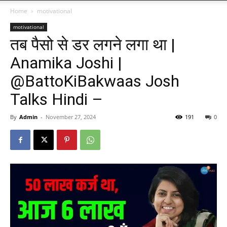
Home
motivational
motivational
तब पैसो से डर लगने लगा था |
Anamika Joshi |
‪@BattoKiBakwaas‬ Josh
Talks Hindi –
By
Admin
-
November 27, 2024
191
0