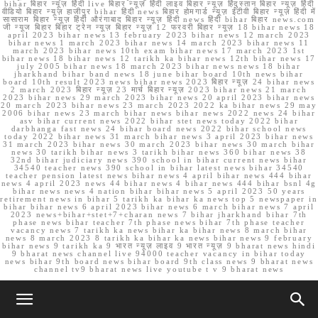
bihar बिहार न्यूज़ हिंदी live बिहार न्यूज़ हिंदी लाइव बिहार न्यूज़ हिंदुस्तान बिहार न्यूज़ हिंदी
वीडियो बिहार न्यूज़ हाजीपुर bihar हिंदी news बिहार होमगार्ड न्यूज़ ईटीवी बिहार न्यूज़ हिंदी में
सासाराम बिहार न्यूज़ हिंदी औरंगाबाद बिहार न्यूज़ हिंदी news हिंदी bihar बिहार news.com
जी न्यूज बिहार बिहार ट्रेन न्यूज़ बिहार न्यूज़ 12 फरवरी बिहार न्यूज़ 18 bihar news 18
april 2023 bihar news 13 february 2023 bihar news 12 march 2023
bihar news 1 march 2023 bihar news 14 march 2023 bihar news 11
march 2023 bihar news 10th exam bihar news 17 march 2023 1st
bihar news 18 bihar news 12 tarikh ka bihar news 12th bihar news 17
july 2005 bihar news 18 march 2023 bihar news news 18 bihar
jharkhand bihar band news 18 june bihar board 10th news bihar
board 10th result 2023 news bihar news 2023 बिहार न्यूज़ 24 bihar news
2 march 2023 बिहार न्यूज़ 23 मार्च बिहार न्यूज़ 2023 bihar news 21 march
2023 bihar news 29 march 2023 bihar news 20 april 2023 bihar news
20 march 2023 bihar news 23 march 2023 2022 ka bihar news 29 may
2006 bihar news 23 march bihar news bihar news 2022 news 24 bihar
asv bihar current news 2022 bihar stet news today 2022 bihar
darbhanga fast news 24 bihar board news 2022 bihar school news
today 2022 bihar news 31 march bihar news 3 april 2023 bihar news
31 march 2023 bihar news 30 march 2023 bihar news 30 march bihar
news 30 tarikh bihar news 3 tarikh bihar news 360 bihar news 38
32nd bihar judiciary news 390 school in bihar current news bihar
34540 teacher news 390 school in bihar latest news bihar 34540
teacher pension latest news bihar news 4 april bihar news 444 bihar
news 4 april 2023 news 44 bihar news 4 bihar news 444 bihar bsnl 4g
bihar news news 4 nation bihar bihar news 5 april 2023 50 years
retirement news in bihar 5 tarikh ka bihar ka news top 5 newspaper in
bihar bihar news 6 april 2023 bihar news 6 march bihar news 7 april
2023 news+bihar+stet+7+charan news 7 bihar jharkhand bihar 7th
phase news bihar teacher 7th phase news bihar 7th phase teacher
vacancy news 7 tarikh ka news bihar ka bihar news 8 march bihar
news 8 march 2023 8 tarikh ka bihar ka news bihar news 9 february
bihar news 9 tarikh ka 9 भारत न्यूज़ लाइव 9 भारत न्यूज़ 9 bharat news hindi
9 bharat news channel live 94000 teacher vacancy in bihar today
news bihar 9th board news bihar board 9th class news 9 bharat news
channel tv9 bharat news live youtube t v 9 bharat news