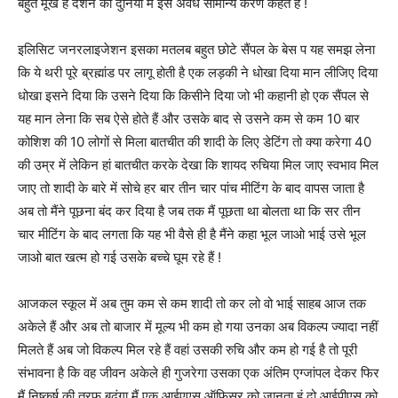
बहुत मूर्ख है दर्शन की दुनिया में इसे अवैध सामान्य करण कहते हैं !
इलिसिट जनरलाइजेशन इसका मतलब बहुत छोटे सैंपल के बेस प यह समझ लेना
कि ये थरी पूरे ब्रह्मांड पर लागू होती है एक लड़की ने धोखा दिया मान लीजिए दिया
धोखा इसने दिया कि उसने दिया कि किसीने दिया जो भी कहानी हो एक सैंपल से
यह मान लेना कि सब ऐसे होते हैं और उसके बाद से उसने कम से कम 10 बार
कोशिश की 10 लोगों से मिला बातचीत की शादी के लिए डेटिंग तो क्या करेगा 40
की उम्र में लेकिन हां बातचीत करके देखा कि शायद रुचिया मिल जाए स्वभाव मिल
जाए तो शादी के बारे में सोचे हर बार तीन चार पांच मीटिंग के बाद वापस जाता है
अब तो मैंने पूछना बंद कर दिया है जब तक मैं पूछता था बोलता था कि सर तीन
चार मीटिंग के बाद लगता कि यह भी वैसे ही है मैंने कहा भूल जाओ भाई उसे भूल
जाओ बात खत्म हो गई उसके बच्चे घूम रहे हैं !
आजकल स्कूल में अब तुम कम से कम शादी तो कर लो वो भाई साहब आज तक
अकेले हैं और अब तो बाजार में मूल्य भी कम हो गया उनका अब विकल्प ज्यादा नहीं
मिलते हैं अब जो विकल्प मिल रहे हैं वहां उसकी रुचि और कम हो गई है तो पूरी
संभावना है कि वह जीवन अकेले ही गुजरेगा उसका एक अंतिम एग्जांपल देकर फिर
मैं निष्कर्ष की तरफ बढूंगा मैं एक आईएएस ऑफिसर को जानता हूं दो आईपीएस को