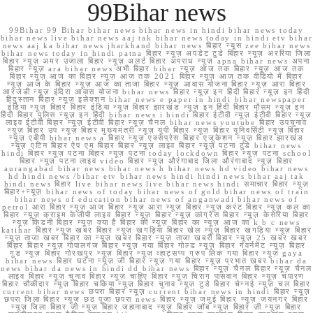
99Bihar news
99Bihar 99 Bihar bihar news bihar news in hindi bihar news today
bihar news live bihar news aaj tak bihar news today in hindi etv bihar
news aaj ka bihar news jharkhand bihar news बिहार न्यूस zee bihar news
bihar news today in hindi patna बिहार न्यूज़ अपडेट टुडे बिहार न्यूज़ अररिया जिला
बिहार न्यूज़ अमर उजाला बिहार न्यूज़ अलर्ट बिहार अपराध न्यूज़ apna bihar news अपना
बिहार न्यूज़ ara bihar news अभी बिहार bihar न्यूज़ आज तक बिहार न्यूज़ आज तक
बिहार न्यूज़ आज का बिहार न्यूज़ आज तक 2021 बिहार न्यूज़ आज तक वीडियो में बिहार
न्यूज़ आज के बिहार न्यूज़ आज का ताजा बिहार न्यूज़ आवास योजना बिहार न्यूज़ आरा बिहार
आरजेडी न्यूज़ इंदिरा आवास योजना bihar news बिहार न्यूज़ इन हिंदी बिहार न्यूज़ इन हिंदी
हिंदुस्तान बिहार न्यूज़ इलेक्शन bihar news e paper in hindi bihar newspaper
इंडिया न्यूज़ बिहार बिहार इंडिया न्यूज़ बिहार झारखंड न्यूज़ इन हिंदी बिहार मौसम न्यूज़ इन
हिंदी बिहार पुलिस न्यूज़ इन हिंदी bihar news i hindi बिहार ईटीवी न्यूज़ ईटीवी बिहार न्यूज़
लाइव ईटीवी बिहार न्यूज़ ईटीवी बिहार न्यूज़ चैनल bihar news youtube बिहार उपचुनाव
न्यूज़ बिहार उप न्यूज़ बिहार मुख्यमंत्री न्यूज़ यूपी बिहार न्यूज़ बिहार यूनिवर्सिटी न्यूज़ बिहार
न्यूज़ एबीपी bihar news a बिहार न्यूज़ एक्सप्रेस बिहार एजुकेशन न्यूज़ बिहार झारखंड
न्यूज़ एटिन बिहार ऐप एम बिहार बिहार न्यूज़ लाइव बिहार न्यूज़ पटना टुडे bihar news
hindi बिहार न्यूज़ पटना बिहार न्यूज़ पटना today lockdown बिहार न्यूज़ पटना school
बिहार न्यूज़ पटना लाइव video बिहार न्यूज़ औरंगाबाद जिला औरंगाबाद न्यूज़ बिहार
aurangabad bihar news bihar news h bihar news hd video bihar news
hd hindi news /bihar etv bihar news hindi hindi news bihar aaj tak
hindi news बिहार live bihar news live bihar news hindi समाचार बिहार न्यूज़
बिहार+न्यूज़ bihar news of today bihar news of gold bihar news of train
bihar news of education bihar news of anganwadi bihar news of
petrol आरा बिहार न्यूज़ आज बिहार न्यूज़ आरा न्यूज़ बिहार न्यूज़ करंट बिहार न्यूज़ कल का
बिहार न्यूज़ क्राइम केजीपी लाइव बिहार न्यूज़ बिहार न्यूज़ कांग्रेस बिहार न्यूज़ केसरिया बिहार
न्यूज़ किडनी बिहार न्यूज़ क्या है बिहार की न्यूज़ बिहार का न्यूज़ आज का k b c news
katihar बिहार न्यूज़ खबर बिहार न्यूज़ खगड़िया बिहार खेल न्यूज़ बिहार खगड़िया न्यूज़ बिहार
न्यूज़ ताजा खबर बिहार का न्यूज़ खबर बिहार न्यूज़ ताजा खबरी बिहार न्यूज़ 25 खबर खबर
बिहार बिहार न्यूज़ गोपालगंज बिहार न्यूज़ गया बिहार गोल्ड न्यूज़ बिहार गवर्नमेंट न्यूज़ बिहार
गुड न्यूज़ बिहार गोरखपुर न्यूज़ बिहार न्यूज़ व्हाट्सप्प ग्रुप लिंक गया बिहार न्यूज़ gaya
bihar news बिहार घटना न्यूज़ जी बिहार न्यूज़ गया बिहार न्यूज़ प्रभात खबर bihar da
news bihar da news in hindi dd bihar news बिहार न्यूज़ चैनल बिहार न्यूज़ चैनल
लाइव बिहार न्यूज़ चुनाव बिहार न्यूज़ चाहिए बिहार न्यूज़ चिराग पासवान बिहार न्यूज़ चंपारण
बिहार चौकीदार न्यूज़ बिहार चकिया न्यूज़ बिहार चुनाव न्यूज़ टुडे बिहार चेन्नई न्यूज़ चल बिहार
current bihar news छपरा बिहार न्यूज़ current bihar news in hindi बिहार न्यूज़
छपरा जिला बिहार न्यूज़ छठ पूजा छपरा news बिहार न्यूज़ जमुई बिहार न्यूज़ जयनगर बिहार
न्यूज़ जिला बिहार जी न्यूज़ बिहार जहानाबाद न्यूज़ बिहार जॉब न्यूज़ बिहार ज़ी न्यूज़ बिहार