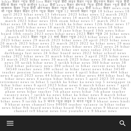
bihar बिहार न्यूज़ हिंदी live बिहार न्यूज़ हिंदी लाइव बिहार न्यूज़ हिंदुस्तान बिहार न्यूज़ हिंदी
वीडियो बिहार न्यूज़ हाजीपुर bihar हिंदी news बिहार होमगार्ड न्यूज़ ईटीवी बिहार न्यूज़ हिंदी में
सासाराम बिहार न्यूज़ हिंदी औरंगाबाद बिहार न्यूज़ हिंदी news हिंदी bihar बिहार news.com
जी न्यूज बिहार बिहार ट्रेन न्यूज़ बिहार न्यूज़ 12 फरवरी बिहार न्यूज़ 18 bihar news 18
april 2023 bihar news 13 february 2023 bihar news 12 march 2023
bihar news 1 march 2023 bihar news 14 march 2023 bihar news 11
march 2023 bihar news 10th exam bihar news 17 march 2023 1st
bihar news 18 bihar news 12 tarikh ka bihar news 12th bihar news 17
july 2005 bihar news 18 march 2023 bihar news news 18 bihar
jharkhand bihar band news 18 june bihar board 10th news bihar
board 10th result 2023 news bihar news 2023 बिहार न्यूज़ 24 bihar news
2 march 2023 बिहार न्यूज़ 23 मार्च बिहार न्यूज़ 2023 bihar news 21 march
2023 bihar news 29 march 2023 bihar news 20 april 2023 bihar news
20 march 2023 bihar news 23 march 2023 2022 ka bihar news 29 may
2006 bihar news 23 march bihar news bihar news 2022 news 24 bihar
asv bihar current news 2022 bihar stet news today 2022 bihar
darbhanga fast news 24 bihar board news 2022 bihar school news
today 2022 bihar news 31 march bihar news 3 april 2023 bihar news
31 march 2023 bihar news 30 march 2023 bihar news 30 march bihar
news 30 tarikh bihar news 3 tarikh bihar news 360 bihar news 38
32nd bihar judiciary news 390 school in bihar current news bihar
34540 teacher news 390 school in bihar latest news bihar 34540
teacher pension latest news bihar news 4 april bihar news 444 bihar
news 4 april 2023 news 44 bihar news 4 bihar news 444 bihar bsnl 4g
bihar news news 4 nation bihar bihar news 5 april 2023 50 years
retirement news in bihar 5 tarikh ka bihar ka news top 5 newspaper in
bihar bihar news 6 april 2023 bihar news 6 march bihar news 7 april
2023 news+bihar+stet+7+charan news 7 bihar jharkhand bihar 7th
phase news bihar teacher 7th phase news bihar 7th phase teacher
vacancy news 7 tarikh ka news bihar ka bihar news 8 march bihar
news 8 march 2023 8 tarikh ka bihar ka news bihar news 9 february
bihar news 9 tarikh ka 9 भारत न्यूज़ लाइव 9 भारत न्यूज़ 9 bharat news hindi
9 bharat news channel live 94000 teacher vacancy in bihar today
news bihar 9th board news bihar board 9th class news 9 bharat news
channel tv9 bharat news live youtube t v 9 bharat news