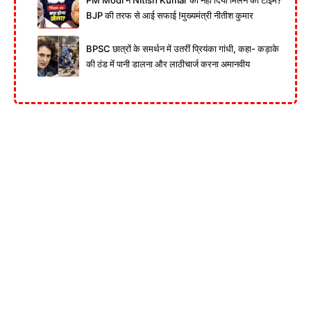
PM Modi ने Nitish Kumar को नहीं दिया मिलने का टाइम?
BJP की तरफ से आई सफाई !मुख्यमंत्री नीतीश कुमार
BPSC छात्रों के समर्थन में उतरीं प्रियंका गांधी, कहा- कड़ाके
की ठंड में पानी डालना और लाठीचार्ज करना अमानवीय