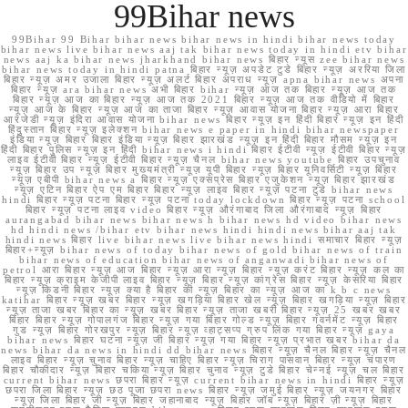
99Bihar news
99Bihar 99 Bihar bihar news bihar news in hindi bihar news today
bihar news live bihar news aaj tak bihar news today in hindi etv bihar
news aaj ka bihar news jharkhand bihar news बिहार न्यूस zee bihar news
bihar news today in hindi patna बिहार न्यूज़ अपडेट टुडे बिहार न्यूज़ अररिया जिला
बिहार न्यूज़ अमर उजाला बिहार न्यूज़ अलर्ट बिहार अपराध न्यूज़ apna bihar news अपना
बिहार न्यूज़ ara bihar news अभी बिहार bihar न्यूज़ आज तक बिहार न्यूज़ आज तक
बिहार न्यूज़ आज का बिहार न्यूज़ आज तक 2021 बिहार न्यूज़ आज तक वीडियो में बिहार
न्यूज़ आज के बिहार न्यूज़ आज का ताजा बिहार न्यूज़ आवास योजना बिहार न्यूज़ आरा बिहार
आरजेडी न्यूज़ इंदिरा आवास योजना bihar news बिहार न्यूज़ इन हिंदी बिहार न्यूज़ इन हिंदी
हिंदुस्तान बिहार न्यूज़ इलेक्शन bihar news e paper in hindi bihar newspaper
इंडिया न्यूज़ बिहार बिहार इंडिया न्यूज़ बिहार झारखंड न्यूज़ इन हिंदी बिहार मौसम न्यूज़ इन
हिंदी बिहार पुलिस न्यूज़ इन हिंदी bihar news i hindi बिहार ईटीवी न्यूज़ ईटीवी बिहार न्यूज़
लाइव ईटीवी बिहार न्यूज़ ईटीवी बिहार न्यूज़ चैनल bihar news youtube बिहार उपचुनाव
न्यूज़ बिहार उप न्यूज़ बिहार मुख्यमंत्री न्यूज़ यूपी बिहार न्यूज़ बिहार यूनिवर्सिटी न्यूज़ बिहार
न्यूज़ एबीपी bihar news a बिहार न्यूज़ एक्सप्रेस बिहार एजुकेशन न्यूज़ बिहार झारखंड
न्यूज़ एटिन बिहार ऐप एम बिहार बिहार न्यूज़ लाइव बिहार न्यूज़ पटना टुडे bihar news
hindi बिहार न्यूज़ पटना बिहार न्यूज़ पटना today lockdown बिहार न्यूज़ पटना school
बिहार न्यूज़ पटना लाइव video बिहार न्यूज़ औरंगाबाद जिला औरंगाबाद न्यूज़ बिहार
aurangabad bihar news bihar news h bihar news hd video bihar news
hd hindi news /bihar etv bihar news hindi hindi news bihar aaj tak
hindi news बिहार live bihar news live bihar news hindi समाचार बिहार न्यूज़
बिहार+न्यूज़ bihar news of today bihar news of gold bihar news of train
bihar news of education bihar news of anganwadi bihar news of
petrol आरा बिहार न्यूज़ आज बिहार न्यूज़ आरा न्यूज़ बिहार न्यूज़ करंट बिहार न्यूज़ कल का
बिहार न्यूज़ क्राइम केजीपी लाइव बिहार न्यूज़ बिहार न्यूज़ कांग्रेस बिहार न्यूज़ केसरिया बिहार
न्यूज़ किडनी बिहार न्यूज़ क्या है बिहार की न्यूज़ बिहार का न्यूज़ आज का k b c news
katihar बिहार न्यूज़ खबर बिहार न्यूज़ खगड़िया बिहार खेल न्यूज़ बिहार खगड़िया न्यूज़ बिहार
न्यूज़ ताजा खबर बिहार का न्यूज़ खबर बिहार न्यूज़ ताजा खबरी बिहार न्यूज़ 25 खबर खबर
बिहार बिहार न्यूज़ गोपालगंज बिहार न्यूज़ गया बिहार गोल्ड न्यूज़ बिहार गवर्नमेंट न्यूज़ बिहार
गुड न्यूज़ बिहार गोरखपुर न्यूज़ बिहार न्यूज़ व्हाट्सप्प ग्रुप लिंक गया बिहार न्यूज़ gaya
bihar news बिहार घटना न्यूज़ जी बिहार न्यूज़ गया बिहार न्यूज़ प्रभात खबर bihar da
news bihar da news in hindi dd bihar news बिहार न्यूज़ चैनल बिहार न्यूज़ चैनल
लाइव बिहार न्यूज़ चुनाव बिहार न्यूज़ चाहिए बिहार न्यूज़ चिराग पासवान बिहार न्यूज़ चंपारण
बिहार चौकीदार न्यूज़ बिहार चकिया न्यूज़ बिहार चुनाव न्यूज़ टुडे बिहार चेन्नई न्यूज़ चल बिहार
current bihar news छपरा बिहार न्यूज़ current bihar news in hindi बिहार न्यूज़
छपरा जिला बिहार न्यूज़ छठ पूजा छपरा news बिहार न्यूज़ जमुई बिहार न्यूज़ जयनगर बिहार
न्यूज़ जिला बिहार जी न्यूज़ बिहार जहानाबाद न्यूज़ बिहार जॉब न्यूज़ बिहार ज़ी न्यूज़ बिहार