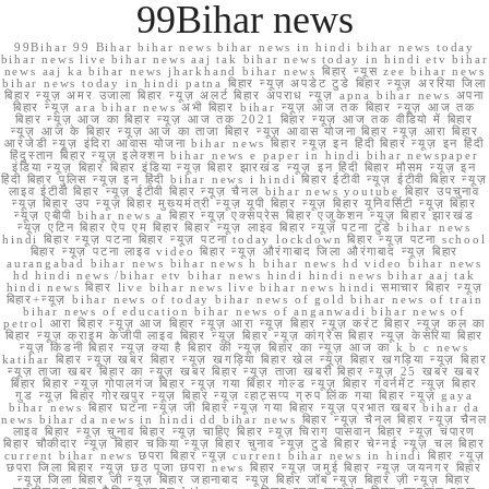
99Bihar news
99Bihar 99 Bihar bihar news bihar news in hindi bihar news today
bihar news live bihar news aaj tak bihar news today in hindi etv bihar
news aaj ka bihar news jharkhand bihar news बिहार न्यूस zee bihar news
bihar news today in hindi patna बिहार न्यूज़ अपडेट टुडे बिहार न्यूज़ अररिया जिला
बिहार न्यूज़ अमर उजाला बिहार न्यूज़ अलर्ट बिहार अपराध न्यूज़ apna bihar news अपना
बिहार न्यूज़ ara bihar news अभी बिहार bihar न्यूज़ आज तक बिहार न्यूज़ आज तक
बिहार न्यूज़ आज का बिहार न्यूज़ आज तक 2021 बिहार न्यूज़ आज तक वीडियो में बिहार
न्यूज़ आज के बिहार न्यूज़ आज का ताजा बिहार न्यूज़ आवास योजना बिहार न्यूज़ आरा बिहार
आरजेडी न्यूज़ इंदिरा आवास योजना bihar news बिहार न्यूज़ इन हिंदी बिहार न्यूज़ इन हिंदी
हिंदुस्तान बिहार न्यूज़ इलेक्शन bihar news e paper in hindi bihar newspaper
इंडिया न्यूज़ बिहार बिहार इंडिया न्यूज़ बिहार झारखंड न्यूज़ इन हिंदी बिहार मौसम न्यूज़ इन
हिंदी बिहार पुलिस न्यूज़ इन हिंदी bihar news i hindi बिहार ईटीवी न्यूज़ ईटीवी बिहार न्यूज़
लाइव ईटीवी बिहार न्यूज़ ईटीवी बिहार न्यूज़ चैनल bihar news youtube बिहार उपचुनाव
न्यूज़ बिहार उप न्यूज़ बिहार मुख्यमंत्री न्यूज़ यूपी बिहार न्यूज़ बिहार यूनिवर्सिटी न्यूज़ बिहार
न्यूज़ एबीपी bihar news a बिहार न्यूज़ एक्सप्रेस बिहार एजुकेशन न्यूज़ बिहार झारखंड
न्यूज़ एटिन बिहार ऐप एम बिहार बिहार न्यूज़ लाइव बिहार न्यूज़ पटना टुडे bihar news
hindi बिहार न्यूज़ पटना बिहार न्यूज़ पटना today lockdown बिहार न्यूज़ पटना school
बिहार न्यूज़ पटना लाइव video बिहार न्यूज़ औरंगाबाद जिला औरंगाबाद न्यूज़ बिहार
aurangabad bihar news bihar news h bihar news hd video bihar news
hd hindi news /bihar etv bihar news hindi hindi news bihar aaj tak
hindi news बिहार live bihar news live bihar news hindi समाचार बिहार न्यूज़
बिहार+न्यूज़ bihar news of today bihar news of gold bihar news of train
bihar news of education bihar news of anganwadi bihar news of
petrol आरा बिहार न्यूज़ आज बिहार न्यूज़ आरा न्यूज़ बिहार न्यूज़ करंट बिहार न्यूज़ कल का
बिहार न्यूज़ क्राइम केजीपी लाइव बिहार न्यूज़ बिहार न्यूज़ कांग्रेस बिहार न्यूज़ केसरिया बिहार
न्यूज़ किडनी बिहार न्यूज़ क्या है बिहार की न्यूज़ बिहार का न्यूज़ आज का k b c news
katihar बिहार न्यूज़ खबर बिहार न्यूज़ खगड़िया बिहार खेल न्यूज़ बिहार खगड़िया न्यूज़ बिहार
न्यूज़ ताजा खबर बिहार का न्यूज़ खबर बिहार न्यूज़ ताजा खबरी बिहार न्यूज़ 25 खबर खबर
बिहार बिहार न्यूज़ गोपालगंज बिहार न्यूज़ गया बिहार गोल्ड न्यूज़ बिहार गवर्नमेंट न्यूज़ बिहार
गुड न्यूज़ बिहार गोरखपुर न्यूज़ बिहार न्यूज़ व्हाट्सप्प ग्रुप लिंक गया बिहार न्यूज़ gaya
bihar news बिहार घटना न्यूज़ जी बिहार न्यूज़ गया बिहार न्यूज़ प्रभात खबर bihar da
news bihar da news in hindi dd bihar news बिहार न्यूज़ चैनल बिहार न्यूज़ चैनल
लाइव बिहार न्यूज़ चुनाव बिहार न्यूज़ चाहिए बिहार न्यूज़ चिराग पासवान बिहार न्यूज़ चंपारण
बिहार चौकीदार न्यूज़ बिहार चकिया न्यूज़ बिहार चुनाव न्यूज़ टुडे बिहार चेन्नई न्यूज़ चल बिहार
current bihar news छपरा बिहार न्यूज़ current bihar news in hindi बिहार न्यूज़
छपरा जिला बिहार न्यूज़ छठ पूजा छपरा news बिहार न्यूज़ जमुई बिहार न्यूज़ जयनगर बिहार
न्यूज़ जिला बिहार जी न्यूज़ बिहार जहानाबाद न्यूज़ बिहार जॉब न्यूज़ बिहार ज़ी न्यूज़ बिहार