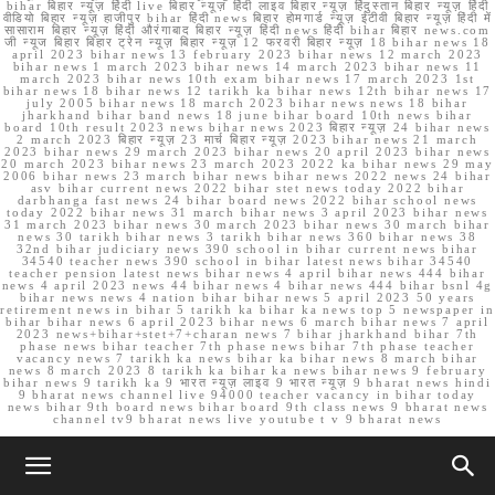
bihar बिहार न्यूज़ हिंदी live बिहार न्यूज़ हिंदी लाइव बिहार न्यूज़ हिंदुस्तान बिहार न्यूज़ हिंदी
वीडियो बिहार न्यूज़ हाजीपुर bihar हिंदी news बिहार होमगार्ड न्यूज़ ईटीवी बिहार न्यूज़ हिंदी में
सासाराम बिहार न्यूज़ हिंदी औरंगाबाद बिहार न्यूज़ हिंदी news हिंदी bihar बिहार news.com
जी न्यूज बिहार बिहार ट्रेन न्यूज़ बिहार न्यूज़ 12 फरवरी बिहार न्यूज़ 18 bihar news 18
april 2023 bihar news 13 february 2023 bihar news 12 march 2023
bihar news 1 march 2023 bihar news 14 march 2023 bihar news 11
march 2023 bihar news 10th exam bihar news 17 march 2023 1st
bihar news 18 bihar news 12 tarikh ka bihar news 12th bihar news 17
july 2005 bihar news 18 march 2023 bihar news news 18 bihar
jharkhand bihar band news 18 june bihar board 10th news bihar
board 10th result 2023 news bihar news 2023 बिहार न्यूज़ 24 bihar news
2 march 2023 बिहार न्यूज़ 23 मार्च बिहार न्यूज़ 2023 bihar news 21 march
2023 bihar news 29 march 2023 bihar news 20 april 2023 bihar news
20 march 2023 bihar news 23 march 2023 2022 ka bihar news 29 may
2006 bihar news 23 march bihar news bihar news 2022 news 24 bihar
asv bihar current news 2022 bihar stet news today 2022 bihar
darbhanga fast news 24 bihar board news 2022 bihar school news
today 2022 bihar news 31 march bihar news 3 april 2023 bihar news
31 march 2023 bihar news 30 march 2023 bihar news 30 march bihar
news 30 tarikh bihar news 3 tarikh bihar news 360 bihar news 38
32nd bihar judiciary news 390 school in bihar current news bihar
34540 teacher news 390 school in bihar latest news bihar 34540
teacher pension latest news bihar news 4 april bihar news 444 bihar
news 4 april 2023 news 44 bihar news 4 bihar news 444 bihar bsnl 4g
bihar news news 4 nation bihar bihar news 5 april 2023 50 years
retirement news in bihar 5 tarikh ka bihar ka news top 5 newspaper in
bihar bihar news 6 april 2023 bihar news 6 march bihar news 7 april
2023 news+bihar+stet+7+charan news 7 bihar jharkhand bihar 7th
phase news bihar teacher 7th phase news bihar 7th phase teacher
vacancy news 7 tarikh ka news bihar ka bihar news 8 march bihar
news 8 march 2023 8 tarikh ka bihar ka news bihar news 9 february
bihar news 9 tarikh ka 9 भारत न्यूज़ लाइव 9 भारत न्यूज़ 9 bharat news hindi
9 bharat news channel live 94000 teacher vacancy in bihar today
news bihar 9th board news bihar board 9th class news 9 bharat news
channel tv9 bharat news live youtube t v 9 bharat news