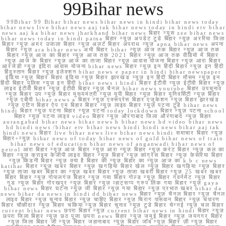
99Bihar news
99Bihar 99 Bihar bihar news bihar news in hindi bihar news today
bihar news live bihar news aaj tak bihar news today in hindi etv bihar
news aaj ka bihar news jharkhand bihar news बिहार न्यूस zee bihar news
bihar news today in hindi patna बिहार न्यूज़ अपडेट टुडे बिहार न्यूज़ अररिया जिला
बिहार न्यूज़ अमर उजाला बिहार न्यूज़ अलर्ट बिहार अपराध न्यूज़ apna bihar news अपना
बिहार न्यूज़ ara bihar news अभी बिहार bihar न्यूज़ आज तक बिहार न्यूज़ आज तक
बिहार न्यूज़ आज का बिहार न्यूज़ आज तक 2021 बिहार न्यूज़ आज तक वीडियो में बिहार
न्यूज़ आज के बिहार न्यूज़ आज का ताजा बिहार न्यूज़ आवास योजना बिहार न्यूज़ आरा बिहार
आरजेडी न्यूज़ इंदिरा आवास योजना bihar news बिहार न्यूज़ इन हिंदी बिहार न्यूज़ इन हिंदी
हिंदुस्तान बिहार न्यूज़ इलेक्शन bihar news e paper in hindi bihar newspaper
इंडिया न्यूज़ बिहार बिहार इंडिया न्यूज़ बिहार झारखंड न्यूज़ इन हिंदी बिहार मौसम न्यूज़ इन
हिंदी बिहार पुलिस न्यूज़ इन हिंदी bihar news i hindi बिहार ईटीवी न्यूज़ ईटीवी बिहार न्यूज़
लाइव ईटीवी बिहार न्यूज़ ईटीवी बिहार न्यूज़ चैनल bihar news youtube बिहार उपचुनाव
न्यूज़ बिहार उप न्यूज़ बिहार मुख्यमंत्री न्यूज़ यूपी बिहार न्यूज़ बिहार यूनिवर्सिटी न्यूज़ बिहार
न्यूज़ एबीपी bihar news a बिहार न्यूज़ एक्सप्रेस बिहार एजुकेशन न्यूज़ बिहार झारखंड
न्यूज़ एटिन बिहार ऐप एम बिहार बिहार न्यूज़ लाइव बिहार न्यूज़ पटना टुडे bihar news
hindi बिहार न्यूज़ पटना बिहार न्यूज़ पटना today lockdown बिहार न्यूज़ पटना school
बिहार न्यूज़ पटना लाइव video बिहार न्यूज़ औरंगाबाद जिला औरंगाबाद न्यूज़ बिहार
aurangabad bihar news bihar news h bihar news hd video bihar news
hd hindi news /bihar etv bihar news hindi hindi news bihar aaj tak
hindi news बिहार live bihar news live bihar news hindi समाचार बिहार न्यूज़
बिहार+न्यूज़ bihar news of today bihar news of gold bihar news of train
bihar news of education bihar news of anganwadi bihar news of
petrol आरा बिहार न्यूज़ आज बिहार न्यूज़ आरा न्यूज़ बिहार न्यूज़ करंट बिहार न्यूज़ कल का
बिहार न्यूज़ क्राइम केजीपी लाइव बिहार न्यूज़ बिहार न्यूज़ कांग्रेस बिहार न्यूज़ केसरिया बिहार
न्यूज़ किडनी बिहार न्यूज़ क्या है बिहार की न्यूज़ बिहार का न्यूज़ आज का k b c news
katihar बिहार न्यूज़ खबर बिहार न्यूज़ खगड़िया बिहार खेल न्यूज़ बिहार खगड़िया न्यूज़ बिहार
न्यूज़ ताजा खबर बिहार का न्यूज़ खबर बिहार न्यूज़ ताजा खबरी बिहार न्यूज़ 25 खबर खबर
बिहार बिहार न्यूज़ गोपालगंज बिहार न्यूज़ गया बिहार गोल्ड न्यूज़ बिहार गवर्नमेंट न्यूज़ बिहार
गुड न्यूज़ बिहार गोरखपुर न्यूज़ बिहार न्यूज़ व्हाट्सप्प ग्रुप लिंक गया बिहार न्यूज़ gaya
bihar news बिहार घटना न्यूज़ जी बिहार न्यूज़ गया बिहार न्यूज़ प्रभात खबर bihar da
news bihar da news in hindi dd bihar news बिहार न्यूज़ चैनल बिहार न्यूज़ चैनल
लाइव बिहार न्यूज़ चुनाव बिहार न्यूज़ चाहिए बिहार न्यूज़ चिराग पासवान बिहार न्यूज़ चंपारण
बिहार चौकीदार न्यूज़ बिहार चकिया न्यूज़ बिहार चुनाव न्यूज़ टुडे बिहार चेन्नई न्यूज़ चल बिहार
current bihar news छपरा बिहार न्यूज़ current bihar news in hindi बिहार न्यूज़
छपरा जिला बिहार न्यूज़ छठ पूजा छपरा news बिहार न्यूज़ जमुई बिहार न्यूज़ जयनगर बिहार
न्यूज़ जिला बिहार जी न्यूज़ बिहार जहानाबाद न्यूज़ बिहार जॉब न्यूज़ बिहार ज़ी न्यूज़ बिहार