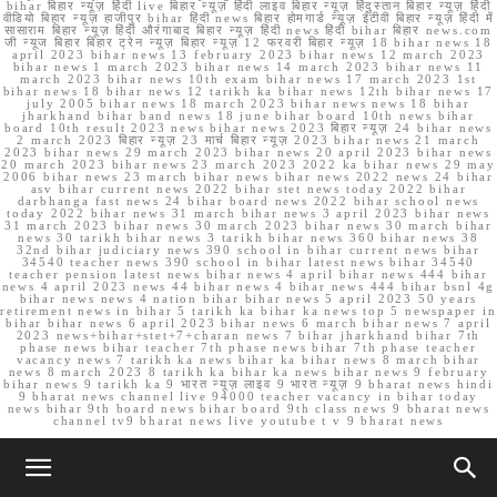
bihar बिहार न्यूज़ हिंदी live बिहार न्यूज़ हिंदी लाइव बिहार न्यूज़ हिंदुस्तान बिहार न्यूज़ हिंदी
वीडियो बिहार न्यूज़ हाजीपुर bihar हिंदी news बिहार होमगार्ड न्यूज़ ईटीवी बिहार न्यूज़ हिंदी में
सासाराम बिहार न्यूज़ हिंदी औरंगाबाद बिहार न्यूज़ हिंदी news हिंदी bihar बिहार news.com
जी न्यूज बिहार बिहार ट्रेन न्यूज़ बिहार न्यूज़ 12 फरवरी बिहार न्यूज़ 18 bihar news 18
april 2023 bihar news 13 february 2023 bihar news 12 march 2023
bihar news 1 march 2023 bihar news 14 march 2023 bihar news 11
march 2023 bihar news 10th exam bihar news 17 march 2023 1st
bihar news 18 bihar news 12 tarikh ka bihar news 12th bihar news 17
july 2005 bihar news 18 march 2023 bihar news news 18 bihar
jharkhand bihar band news 18 june bihar board 10th news bihar
board 10th result 2023 news bihar news 2023 बिहार न्यूज़ 24 bihar news
2 march 2023 बिहार न्यूज़ 23 मार्च बिहार न्यूज़ 2023 bihar news 21 march
2023 bihar news 29 march 2023 bihar news 20 april 2023 bihar news
20 march 2023 bihar news 23 march 2023 2022 ka bihar news 29 may
2006 bihar news 23 march bihar news bihar news 2022 news 24 bihar
asv bihar current news 2022 bihar stet news today 2022 bihar
darbhanga fast news 24 bihar board news 2022 bihar school news
today 2022 bihar news 31 march bihar news 3 april 2023 bihar news
31 march 2023 bihar news 30 march 2023 bihar news 30 march bihar
news 30 tarikh bihar news 3 tarikh bihar news 360 bihar news 38
32nd bihar judiciary news 390 school in bihar current news bihar
34540 teacher news 390 school in bihar latest news bihar 34540
teacher pension latest news bihar news 4 april bihar news 444 bihar
news 4 april 2023 news 44 bihar news 4 bihar news 444 bihar bsnl 4g
bihar news news 4 nation bihar bihar news 5 april 2023 50 years
retirement news in bihar 5 tarikh ka bihar ka news top 5 newspaper in
bihar bihar news 6 april 2023 bihar news 6 march bihar news 7 april
2023 news+bihar+stet+7+charan news 7 bihar jharkhand bihar 7th
phase news bihar teacher 7th phase news bihar 7th phase teacher
vacancy news 7 tarikh ka news bihar ka bihar news 8 march bihar
news 8 march 2023 8 tarikh ka bihar ka news bihar news 9 february
bihar news 9 tarikh ka 9 भारत न्यूज़ लाइव 9 भारत न्यूज़ 9 bharat news hindi
9 bharat news channel live 94000 teacher vacancy in bihar today
news bihar 9th board news bihar board 9th class news 9 bharat news
channel tv9 bharat news live youtube t v 9 bharat news