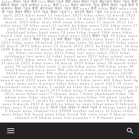
bihar बिहार न्यूज़ हिंदी live बिहार न्यूज़ हिंदी लाइव बिहार न्यूज़ हिंदुस्तान बिहार न्यूज़ हिंदी
वीडियो बिहार न्यूज़ हाजीपुर bihar हिंदी news बिहार होमगार्ड न्यूज़ ईटीवी बिहार न्यूज़ हिंदी में
सासाराम बिहार न्यूज़ हिंदी औरंगाबाद बिहार न्यूज़ हिंदी news हिंदी bihar बिहार news.com
जी न्यूज बिहार बिहार ट्रेन न्यूज़ बिहार न्यूज़ 12 फरवरी बिहार न्यूज़ 18 bihar news 18
april 2023 bihar news 13 february 2023 bihar news 12 march 2023
bihar news 1 march 2023 bihar news 14 march 2023 bihar news 11
march 2023 bihar news 10th exam bihar news 17 march 2023 1st
bihar news 18 bihar news 12 tarikh ka bihar news 12th bihar news 17
july 2005 bihar news 18 march 2023 bihar news news 18 bihar
jharkhand bihar band news 18 june bihar board 10th news bihar
board 10th result 2023 news bihar news 2023 बिहार न्यूज़ 24 bihar news
2 march 2023 बिहार न्यूज़ 23 मार्च बिहार न्यूज़ 2023 bihar news 21 march
2023 bihar news 29 march 2023 bihar news 20 april 2023 bihar news
20 march 2023 bihar news 23 march 2023 2022 ka bihar news 29 may
2006 bihar news 23 march bihar news bihar news 2022 news 24 bihar
asv bihar current news 2022 bihar stet news today 2022 bihar
darbhanga fast news 24 bihar board news 2022 bihar school news
today 2022 bihar news 31 march bihar news 3 april 2023 bihar news
31 march 2023 bihar news 30 march 2023 bihar news 30 march bihar
news 30 tarikh bihar news 3 tarikh bihar news 360 bihar news 38
32nd bihar judiciary news 390 school in bihar current news bihar
34540 teacher news 390 school in bihar latest news bihar 34540
teacher pension latest news bihar news 4 april bihar news 444 bihar
news 4 april 2023 news 44 bihar news 4 bihar news 444 bihar bsnl 4g
bihar news news 4 nation bihar bihar news 5 april 2023 50 years
retirement news in bihar 5 tarikh ka bihar ka news top 5 newspaper in
bihar bihar news 6 april 2023 bihar news 6 march bihar news 7 april
2023 news+bihar+stet+7+charan news 7 bihar jharkhand bihar 7th
phase news bihar teacher 7th phase news bihar 7th phase teacher
vacancy news 7 tarikh ka news bihar ka bihar news 8 march bihar
news 8 march 2023 8 tarikh ka bihar ka news bihar news 9 february
bihar news 9 tarikh ka 9 भारत न्यूज़ लाइव 9 भारत न्यूज़ 9 bharat news hindi
9 bharat news channel live 94000 teacher vacancy in bihar today
news bihar 9th board news bihar board 9th class news 9 bharat news
channel tv9 bharat news live youtube t v 9 bharat news