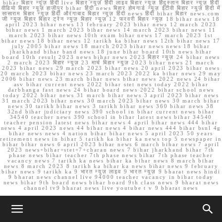
bihar बिहार न्यूज़ हिंदी live बिहार न्यूज़ हिंदी लाइव बिहार न्यूज़ हिंदुस्तान बिहार न्यूज़ हिंदी
वीडियो बिहार न्यूज़ हाजीपुर bihar हिंदी news बिहार होमगार्ड न्यूज़ ईटीवी बिहार न्यूज़ हिंदी में
सासाराम बिहार न्यूज़ हिंदी औरंगाबाद बिहार न्यूज़ हिंदी news हिंदी bihar बिहार news.com
जी न्यूज बिहार बिहार ट्रेन न्यूज़ बिहार न्यूज़ 12 फरवरी बिहार न्यूज़ 18 bihar news 18
april 2023 bihar news 13 february 2023 bihar news 12 march 2023
bihar news 1 march 2023 bihar news 14 march 2023 bihar news 11
march 2023 bihar news 10th exam bihar news 17 march 2023 1st
bihar news 18 bihar news 12 tarikh ka bihar news 12th bihar news 17
july 2005 bihar news 18 march 2023 bihar news news 18 bihar
jharkhand bihar band news 18 june bihar board 10th news bihar
board 10th result 2023 news bihar news 2023 बिहार न्यूज़ 24 bihar news
2 march 2023 बिहार न्यूज़ 23 मार्च बिहार न्यूज़ 2023 bihar news 21 march
2023 bihar news 29 march 2023 bihar news 20 april 2023 bihar news
20 march 2023 bihar news 23 march 2023 2022 ka bihar news 29 may
2006 bihar news 23 march bihar news bihar news 2022 news 24 bihar
asv bihar current news 2022 bihar stet news today 2022 bihar
darbhanga fast news 24 bihar board news 2022 bihar school news
today 2022 bihar news 31 march bihar news 3 april 2023 bihar news
31 march 2023 bihar news 30 march 2023 bihar news 30 march bihar
news 30 tarikh bihar news 3 tarikh bihar news 360 bihar news 38
32nd bihar judiciary news 390 school in bihar current news bihar
34540 teacher news 390 school in bihar latest news bihar 34540
teacher pension latest news bihar news 4 april bihar news 444 bihar
news 4 april 2023 news 44 bihar news 4 bihar news 444 bihar bsnl 4g
bihar news news 4 nation bihar bihar news 5 april 2023 50 years
retirement news in bihar 5 tarikh ka bihar ka news top 5 newspaper in
bihar bihar news 6 april 2023 bihar news 6 march bihar news 7 april
2023 news+bihar+stet+7+charan news 7 bihar jharkhand bihar 7th
phase news bihar teacher 7th phase news bihar 7th phase teacher
vacancy news 7 tarikh ka news bihar ka bihar news 8 march bihar
news 8 march 2023 8 tarikh ka bihar ka news bihar news 9 february
bihar news 9 tarikh ka 9 भारत न्यूज़ लाइव 9 भारत न्यूज़ 9 bharat news hindi
9 bharat news channel live 94000 teacher vacancy in bihar today
news bihar 9th board news bihar board 9th class news 9 bharat news
channel tv9 bharat news live youtube t v 9 bharat news