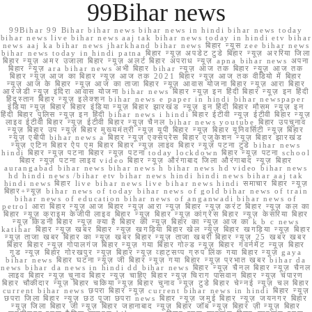
99Bihar news
99Bihar 99 Bihar bihar news bihar news in hindi bihar news today
bihar news live bihar news aaj tak bihar news today in hindi etv bihar
news aaj ka bihar news jharkhand bihar news बिहार न्यूस zee bihar news
bihar news today in hindi patna बिहार न्यूज़ अपडेट टुडे बिहार न्यूज़ अररिया जिला
बिहार न्यूज़ अमर उजाला बिहार न्यूज़ अलर्ट बिहार अपराध न्यूज़ apna bihar news अपना
बिहार न्यूज़ ara bihar news अभी बिहार bihar न्यूज़ आज तक बिहार न्यूज़ आज तक
बिहार न्यूज़ आज का बिहार न्यूज़ आज तक 2021 बिहार न्यूज़ आज तक वीडियो में बिहार
न्यूज़ आज के बिहार न्यूज़ आज का ताजा बिहार न्यूज़ आवास योजना बिहार न्यूज़ आरा बिहार
आरजेडी न्यूज़ इंदिरा आवास योजना bihar news बिहार न्यूज़ इन हिंदी बिहार न्यूज़ इन हिंदी
हिंदुस्तान बिहार न्यूज़ इलेक्शन bihar news e paper in hindi bihar newspaper
इंडिया न्यूज़ बिहार बिहार इंडिया न्यूज़ बिहार झारखंड न्यूज़ इन हिंदी बिहार मौसम न्यूज़ इन
हिंदी बिहार पुलिस न्यूज़ इन हिंदी bihar news i hindi बिहार ईटीवी न्यूज़ ईटीवी बिहार न्यूज़
लाइव ईटीवी बिहार न्यूज़ ईटीवी बिहार न्यूज़ चैनल bihar news youtube बिहार उपचुनाव
न्यूज़ बिहार उप न्यूज़ बिहार मुख्यमंत्री न्यूज़ यूपी बिहार न्यूज़ बिहार यूनिवर्सिटी न्यूज़ बिहार
न्यूज़ एबीपी bihar news a बिहार न्यूज़ एक्सप्रेस बिहार एजुकेशन न्यूज़ बिहार झारखंड
न्यूज़ एटिन बिहार ऐप एम बिहार बिहार न्यूज़ लाइव बिहार न्यूज़ पटना टुडे bihar news
hindi बिहार न्यूज़ पटना बिहार न्यूज़ पटना today lockdown बिहार न्यूज़ पटना school
बिहार न्यूज़ पटना लाइव video बिहार न्यूज़ औरंगाबाद जिला औरंगाबाद न्यूज़ बिहार
aurangabad bihar news bihar news h bihar news hd video bihar news
hd hindi news /bihar etv bihar news hindi hindi news bihar aaj tak
hindi news बिहार live bihar news live bihar news hindi समाचार बिहार न्यूज़
बिहार+न्यूज़ bihar news of today bihar news of gold bihar news of train
bihar news of education bihar news of anganwadi bihar news of
petrol आरा बिहार न्यूज़ आज बिहार न्यूज़ आरा न्यूज़ बिहार न्यूज़ करंट बिहार न्यूज़ कल का
बिहार न्यूज़ क्राइम केजीपी लाइव बिहार न्यूज़ बिहार न्यूज़ कांग्रेस बिहार न्यूज़ केसरिया बिहार
न्यूज़ किडनी बिहार न्यूज़ क्या है बिहार की न्यूज़ बिहार का न्यूज़ आज का k b c news
katihar बिहार न्यूज़ खबर बिहार न्यूज़ खगड़िया बिहार खेल न्यूज़ बिहार खगड़िया न्यूज़ बिहार
न्यूज़ ताजा खबर बिहार का न्यूज़ खबर बिहार न्यूज़ ताजा खबरी बिहार न्यूज़ 25 खबर खबर
बिहार बिहार न्यूज़ गोपालगंज बिहार न्यूज़ गया बिहार गोल्ड न्यूज़ बिहार गवर्नमेंट न्यूज़ बिहार
गुड न्यूज़ बिहार गोरखपुर न्यूज़ बिहार न्यूज़ व्हाट्सप्प ग्रुप लिंक गया बिहार न्यूज़ gaya
bihar news बिहार घटना न्यूज़ जी बिहार न्यूज़ गया बिहार न्यूज़ प्रभात खबर bihar da
news bihar da news in hindi dd bihar news बिहार न्यूज़ चैनल बिहार न्यूज़ चैनल
लाइव बिहार न्यूज़ चुनाव बिहार न्यूज़ चाहिए बिहार न्यूज़ चिराग पासवान बिहार न्यूज़ चंपारण
बिहार चौकीदार न्यूज़ बिहार चकिया न्यूज़ बिहार चुनाव न्यूज़ टुडे बिहार चेन्नई न्यूज़ चल बिहार
current bihar news छपरा बिहार न्यूज़ current bihar news in hindi बिहार न्यूज़
छपरा जिला बिहार न्यूज़ छठ पूजा छपरा news बिहार न्यूज़ जमुई बिहार न्यूज़ जयनगर बिहार
न्यूज़ जिला बिहार जी न्यूज़ बिहार जहानाबाद न्यूज़ बिहार जॉब न्यूज़ बिहार ज़ी न्यूज़ बिहार