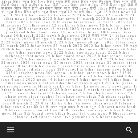
bihar बिहार न्यूज़ हिंदी live बिहार न्यूज़ हिंदी लाइव बिहार न्यूज़ हिंदुस्तान बिहार न्यूज़ हिंदी
वीडियो बिहार न्यूज़ हाजीपुर bihar हिंदी news बिहार होमगार्ड न्यूज़ ईटीवी बिहार न्यूज़ हिंदी में
सासाराम बिहार न्यूज़ हिंदी औरंगाबाद बिहार न्यूज़ हिंदी news हिंदी bihar बिहार news.com
जी न्यूज बिहार बिहार ट्रेन न्यूज़ बिहार न्यूज़ 12 फरवरी बिहार न्यूज़ 18 bihar news 18
april 2023 bihar news 13 february 2023 bihar news 12 march 2023
bihar news 1 march 2023 bihar news 14 march 2023 bihar news 11
march 2023 bihar news 10th exam bihar news 17 march 2023 1st
bihar news 18 bihar news 12 tarikh ka bihar news 12th bihar news 17
july 2005 bihar news 18 march 2023 bihar news news 18 bihar
jharkhand bihar band news 18 june bihar board 10th news bihar
board 10th result 2023 news bihar news 2023 बिहार न्यूज़ 24 bihar news
2 march 2023 बिहार न्यूज़ 23 मार्च बिहार न्यूज़ 2023 bihar news 21 march
2023 bihar news 29 march 2023 bihar news 20 april 2023 bihar news
20 march 2023 bihar news 23 march 2023 2022 ka bihar news 29 may
2006 bihar news 23 march bihar news bihar news 2022 news 24 bihar
asv bihar current news 2022 bihar stet news today 2022 bihar
darbhanga fast news 24 bihar board news 2022 bihar school news
today 2022 bihar news 31 march bihar news 3 april 2023 bihar news
31 march 2023 bihar news 30 march 2023 bihar news 30 march bihar
news 30 tarikh bihar news 3 tarikh bihar news 360 bihar news 38
32nd bihar judiciary news 390 school in bihar current news bihar
34540 teacher news 390 school in bihar latest news bihar 34540
teacher pension latest news bihar news 4 april bihar news 444 bihar
news 4 april 2023 news 44 bihar news 4 bihar news 444 bihar bsnl 4g
bihar news news 4 nation bihar bihar news 5 april 2023 50 years
retirement news in bihar 5 tarikh ka bihar ka news top 5 newspaper in
bihar bihar news 6 april 2023 bihar news 6 march bihar news 7 april
2023 news+bihar+stet+7+charan news 7 bihar jharkhand bihar 7th
phase news bihar teacher 7th phase news bihar 7th phase teacher
vacancy news 7 tarikh ka news bihar ka bihar news 8 march bihar
news 8 march 2023 8 tarikh ka bihar ka news bihar news 9 february
bihar news 9 tarikh ka 9 भारत न्यूज़ लाइव 9 भारत न्यूज़ 9 bharat news hindi
9 bharat news channel live 94000 teacher vacancy in bihar today
news bihar 9th board news bihar board 9th class news 9 bharat news
channel tv9 bharat news live youtube t v 9 bharat news