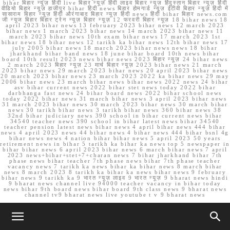
bihar बिहार न्यूज़ हिंदी live बिहार न्यूज़ हिंदी लाइव बिहार न्यूज़ हिंदुस्तान बिहार न्यूज़ हिंदी
वीडियो बिहार न्यूज़ हाजीपुर bihar हिंदी news बिहार होमगार्ड न्यूज़ ईटीवी बिहार न्यूज़ हिंदी में
सासाराम बिहार न्यूज़ हिंदी औरंगाबाद बिहार न्यूज़ हिंदी news हिंदी bihar बिहार news.com
जी न्यूज बिहार बिहार ट्रेन न्यूज़ बिहार न्यूज़ 12 फरवरी बिहार न्यूज़ 18 bihar news 18
april 2023 bihar news 13 february 2023 bihar news 12 march 2023
bihar news 1 march 2023 bihar news 14 march 2023 bihar news 11
march 2023 bihar news 10th exam bihar news 17 march 2023 1st
bihar news 18 bihar news 12 tarikh ka bihar news 12th bihar news 17
july 2005 bihar news 18 march 2023 bihar news news 18 bihar
jharkhand bihar band news 18 june bihar board 10th news bihar
board 10th result 2023 news bihar news 2023 बिहार न्यूज़ 24 bihar news
2 march 2023 बिहार न्यूज़ 23 मार्च बिहार न्यूज़ 2023 bihar news 21 march
2023 bihar news 29 march 2023 bihar news 20 april 2023 bihar news
20 march 2023 bihar news 23 march 2023 2022 ka bihar news 29 may
2006 bihar news 23 march bihar news bihar news 2022 news 24 bihar
asv bihar current news 2022 bihar stet news today 2022 bihar
darbhanga fast news 24 bihar board news 2022 bihar school news
today 2022 bihar news 31 march bihar news 3 april 2023 bihar news
31 march 2023 bihar news 30 march 2023 bihar news 30 march bihar
news 30 tarikh bihar news 3 tarikh bihar news 360 bihar news 38
32nd bihar judiciary news 390 school in bihar current news bihar
34540 teacher news 390 school in bihar latest news bihar 34540
teacher pension latest news bihar news 4 april bihar news 444 bihar
news 4 april 2023 news 44 bihar news 4 bihar news 444 bihar bsnl 4g
bihar news news 4 nation bihar bihar news 5 april 2023 50 years
retirement news in bihar 5 tarikh ka bihar ka news top 5 newspaper in
bihar bihar news 6 april 2023 bihar news 6 march bihar news 7 april
2023 news+bihar+stet+7+charan news 7 bihar jharkhand bihar 7th
phase news bihar teacher 7th phase news bihar 7th phase teacher
vacancy news 7 tarikh ka news bihar ka bihar news 8 march bihar
news 8 march 2023 8 tarikh ka bihar ka news bihar news 9 february
bihar news 9 tarikh ka 9 भारत न्यूज़ लाइव 9 भारत न्यूज़ 9 bharat news hindi
9 bharat news channel live 94000 teacher vacancy in bihar today
news bihar 9th board news bihar board 9th class news 9 bharat news
channel tv9 bharat news live youtube t v 9 bharat news