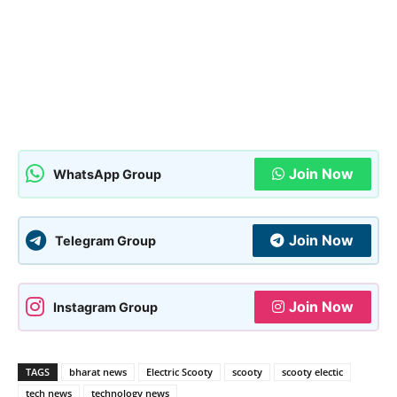
Join Now
WhatsApp Group
Join Now
Telegram Group
Join Now
Instagram Group
TAGS
bharat news
Electric Scooty
scooty
scooty electic
tech news
technology news