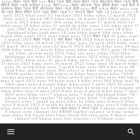
bihar बिहार न्यूज़ हिंदी live बिहार न्यूज़ हिंदी लाइव बिहार न्यूज़ हिंदुस्तान बिहार न्यूज़ हिंदी
वीडियो बिहार न्यूज़ हाजीपुर bihar हिंदी news बिहार होमगार्ड न्यूज़ ईटीवी बिहार न्यूज़ हिंदी में
सासाराम बिहार न्यूज़ हिंदी औरंगाबाद बिहार न्यूज़ हिंदी news हिंदी bihar बिहार news.com
जी न्यूज बिहार बिहार ट्रेन न्यूज़ बिहार न्यूज़ 12 फरवरी बिहार न्यूज़ 18 bihar news 18
april 2023 bihar news 13 february 2023 bihar news 12 march 2023
bihar news 1 march 2023 bihar news 14 march 2023 bihar news 11
march 2023 bihar news 10th exam bihar news 17 march 2023 1st
bihar news 18 bihar news 12 tarikh ka bihar news 12th bihar news 17
july 2005 bihar news 18 march 2023 bihar news news 18 bihar
jharkhand bihar band news 18 june bihar board 10th news bihar
board 10th result 2023 news bihar news 2023 बिहार न्यूज़ 24 bihar news
2 march 2023 बिहार न्यूज़ 23 मार्च बिहार न्यूज़ 2023 bihar news 21 march
2023 bihar news 29 march 2023 bihar news 20 april 2023 bihar news
20 march 2023 bihar news 23 march 2023 2022 ka bihar news 29 may
2006 bihar news 23 march bihar news bihar news 2022 news 24 bihar
asv bihar current news 2022 bihar stet news today 2022 bihar
darbhanga fast news 24 bihar board news 2022 bihar school news
today 2022 bihar news 31 march bihar news 3 april 2023 bihar news
31 march 2023 bihar news 30 march 2023 bihar news 30 march bihar
news 30 tarikh bihar news 3 tarikh bihar news 360 bihar news 38
32nd bihar judiciary news 390 school in bihar current news bihar
34540 teacher news 390 school in bihar latest news bihar 34540
teacher pension latest news bihar news 4 april bihar news 444 bihar
news 4 april 2023 news 44 bihar news 4 bihar news 444 bihar bsnl 4g
bihar news news 4 nation bihar bihar news 5 april 2023 50 years
retirement news in bihar 5 tarikh ka bihar ka news top 5 newspaper in
bihar bihar news 6 april 2023 bihar news 6 march bihar news 7 april
2023 news+bihar+stet+7+charan news 7 bihar jharkhand bihar 7th
phase news bihar teacher 7th phase news bihar 7th phase teacher
vacancy news 7 tarikh ka news bihar ka bihar news 8 march bihar
news 8 march 2023 8 tarikh ka bihar ka news bihar news 9 february
bihar news 9 tarikh ka 9 भारत न्यूज़ लाइव 9 भारत न्यूज़ 9 bharat news hindi
9 bharat news channel live 94000 teacher vacancy in bihar today
news bihar 9th board news bihar board 9th class news 9 bharat news
channel tv9 bharat news live youtube t v 9 bharat news