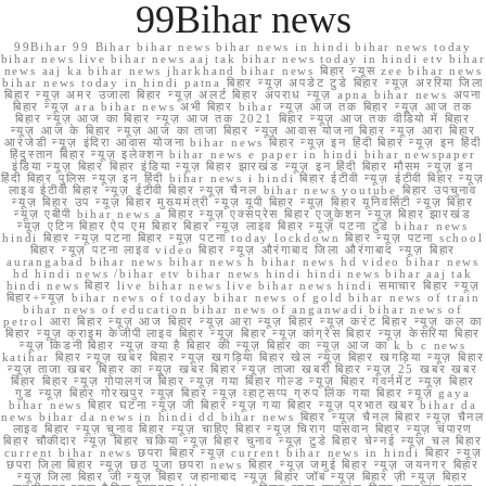
99Bihar news
99Bihar 99 Bihar bihar news bihar news in hindi bihar news today
bihar news live bihar news aaj tak bihar news today in hindi etv bihar
news aaj ka bihar news jharkhand bihar news बिहार न्यूस zee bihar news
bihar news today in hindi patna बिहार न्यूज़ अपडेट टुडे बिहार न्यूज़ अररिया जिला
बिहार न्यूज़ अमर उजाला बिहार न्यूज़ अलर्ट बिहार अपराध न्यूज़ apna bihar news अपना
बिहार न्यूज़ ara bihar news अभी बिहार bihar न्यूज़ आज तक बिहार न्यूज़ आज तक
बिहार न्यूज़ आज का बिहार न्यूज़ आज तक 2021 बिहार न्यूज़ आज तक वीडियो में बिहार
न्यूज़ आज के बिहार न्यूज़ आज का ताजा बिहार न्यूज़ आवास योजना बिहार न्यूज़ आरा बिहार
आरजेडी न्यूज़ इंदिरा आवास योजना bihar news बिहार न्यूज़ इन हिंदी बिहार न्यूज़ इन हिंदी
हिंदुस्तान बिहार न्यूज़ इलेक्शन bihar news e paper in hindi bihar newspaper
इंडिया न्यूज़ बिहार बिहार इंडिया न्यूज़ बिहार झारखंड न्यूज़ इन हिंदी बिहार मौसम न्यूज़ इन
हिंदी बिहार पुलिस न्यूज़ इन हिंदी bihar news i hindi बिहार ईटीवी न्यूज़ ईटीवी बिहार न्यूज़
लाइव ईटीवी बिहार न्यूज़ ईटीवी बिहार न्यूज़ चैनल bihar news youtube बिहार उपचुनाव
न्यूज़ बिहार उप न्यूज़ बिहार मुख्यमंत्री न्यूज़ यूपी बिहार न्यूज़ बिहार यूनिवर्सिटी न्यूज़ बिहार
न्यूज़ एबीपी bihar news a बिहार न्यूज़ एक्सप्रेस बिहार एजुकेशन न्यूज़ बिहार झारखंड
न्यूज़ एटिन बिहार ऐप एम बिहार बिहार न्यूज़ लाइव बिहार न्यूज़ पटना टुडे bihar news
hindi बिहार न्यूज़ पटना बिहार न्यूज़ पटना today lockdown बिहार न्यूज़ पटना school
बिहार न्यूज़ पटना लाइव video बिहार न्यूज़ औरंगाबाद जिला औरंगाबाद न्यूज़ बिहार
aurangabad bihar news bihar news h bihar news hd video bihar news
hd hindi news /bihar etv bihar news hindi hindi news bihar aaj tak
hindi news बिहार live bihar news live bihar news hindi समाचार बिहार न्यूज़
बिहार+न्यूज़ bihar news of today bihar news of gold bihar news of train
bihar news of education bihar news of anganwadi bihar news of
petrol आरा बिहार न्यूज़ आज बिहार न्यूज़ आरा न्यूज़ बिहार न्यूज़ करंट बिहार न्यूज़ कल का
बिहार न्यूज़ क्राइम केजीपी लाइव बिहार न्यूज़ बिहार न्यूज़ कांग्रेस बिहार न्यूज़ केसरिया बिहार
न्यूज़ किडनी बिहार न्यूज़ क्या है बिहार की न्यूज़ बिहार का न्यूज़ आज का k b c news
katihar बिहार न्यूज़ खबर बिहार न्यूज़ खगड़िया बिहार खेल न्यूज़ बिहार खगड़िया न्यूज़ बिहार
न्यूज़ ताजा खबर बिहार का न्यूज़ खबर बिहार न्यूज़ ताजा खबरी बिहार न्यूज़ 25 खबर खबर
बिहार बिहार न्यूज़ गोपालगंज बिहार न्यूज़ गया बिहार गोल्ड न्यूज़ बिहार गवर्नमेंट न्यूज़ बिहार
गुड न्यूज़ बिहार गोरखपुर न्यूज़ बिहार न्यूज़ व्हाट्सप्प ग्रुप लिंक गया बिहार न्यूज़ gaya
bihar news बिहार घटना न्यूज़ जी बिहार न्यूज़ गया बिहार न्यूज़ प्रभात खबर bihar da
news bihar da news in hindi dd bihar news बिहार न्यूज़ चैनल बिहार न्यूज़ चैनल
लाइव बिहार न्यूज़ चुनाव बिहार न्यूज़ चाहिए बिहार न्यूज़ चिराग पासवान बिहार न्यूज़ चंपारण
बिहार चौकीदार न्यूज़ बिहार चकिया न्यूज़ बिहार चुनाव न्यूज़ टुडे बिहार चेन्नई न्यूज़ चल बिहार
current bihar news छपरा बिहार न्यूज़ current bihar news in hindi बिहार न्यूज़
छपरा जिला बिहार न्यूज़ छठ पूजा छपरा news बिहार न्यूज़ जमुई बिहार न्यूज़ जयनगर बिहार
न्यूज़ जिला बिहार जी न्यूज़ बिहार जहानाबाद न्यूज़ बिहार जॉब न्यूज़ बिहार ज़ी न्यूज़ बिहार