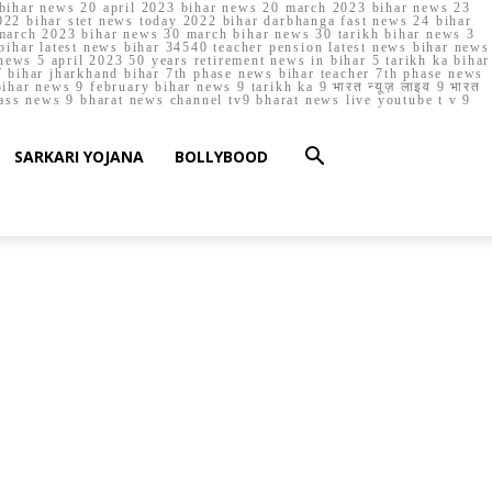
023 bihar news 20 april 2023 bihar news 20 march 2023 bihar news 23
22 bihar stet news today 2022 bihar darbhanga fast news 24 bihar
march 2023 bihar news 30 march bihar news 30 tarikh bihar news 3
bihar latest news bihar 34540 teacher pension latest news bihar news
ews 5 april 2023 50 years retirement news in bihar 5 tarikh ka bihar
 bihar jharkhand bihar 7th phase news bihar teacher 7th phase news
ar news 9 february bihar news 9 tarikh ka 9 भारत न्यूज़ लाइव 9 भारत
lass news 9 bharat news channel tv9 bharat news live youtube t v 9
SARKARI YOJANA
BOLLYBOOD