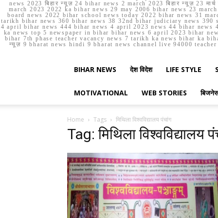
news 2023 बिहार न्यूज़ 24 bihar news 2 march 2023 बिहार न्यूज़ 23 
march 2023 2022 ka bihar news 29 may 2006 bihar news 23 march b
board news 2022 bihar school news today 2022 bihar news 31 marc
tarikh bihar news 360 bihar news 38 32nd bihar judiciary news 390 s
4 april bihar news 444 bihar news 4 april 2023 news 44 bihar news 4
ka news top 5 newspaper in bihar bihar news 6 april 2023 bihar ne
bihar 7th phase teacher vacancy news 7 tarikh ka news bihar ka bih
न्यूज़ 9 bharat news hindi 9 bharat news channel live 94000 teach
BIHAR NEWS
देश विदेश
LIFE STYLE
MOTIVATIONAL
WEB STORIES
बिजने
Home
Tags
मिथिला विश्वविद्यालय पंचांग
Tag: मिथिला विश्वविद्यालय पं