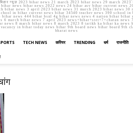
मार्च बिहार न्यूज़ 2023 bihar news 21 march 2023 bihar news 29 march 2
ihar news bihar news 2022 news 24 bihar asv bihar current news 20
h bihar news 3 april 2023 bihar news 31 march 2023 bihar news 30 
chool in bihar current news bihar 34540 teacher news 390 school in 
 bihar news 444 bihar bsnl 4g bihar news news 4 nation bihar bihar n
ws 6 march bihar news 7 april 2023 news+bihar+stet+7+charan news 7
ar news 8 march bihar news 8 march 2023 8 tarikh ka bihar ka news bih
er vacancy in bihar today news bihar 9th board news bihar board 9th c
bharat news
SPORTS
TECH NEWS
करियर
TRENDING
धर्म
राजनीति
स
चांग