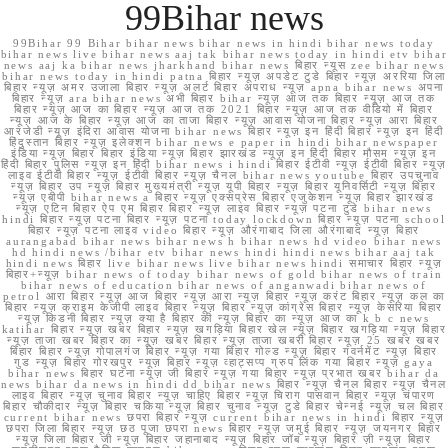
99Bihar news
99Bihar 99 Bihar bihar news bihar news in hindi bihar news today
bihar news live bihar news aaj tak bihar news today in hindi etv bihar
news aaj ka bihar news jharkhand bihar news बिहार न्यूस zee bihar news
bihar news today in hindi patna बिहार न्यूज़ अपडेट टुडे बिहार न्यूज़ अररिया जिला
बिहार न्यूज़ अमर उजाला बिहार न्यूज़ अलर्ट बिहार अपराध न्यूज़ apna bihar news अपना
बिहार न्यूज़ ara bihar news अभी बिहार bihar न्यूज़ आज तक बिहार न्यूज़ आज तक
बिहार न्यूज़ आज का बिहार न्यूज़ आज तक 2021 बिहार न्यूज़ आज तक वीडियो में बिहार
न्यूज़ आज के बिहार न्यूज़ आज का ताजा बिहार न्यूज़ आवास योजना बिहार न्यूज़ आरा बिहार
आरजेडी न्यूज़ इंदिरा आवास योजना bihar news बिहार न्यूज़ इन हिंदी बिहार न्यूज़ इन हिंदी
हिंदुस्तान बिहार न्यूज़ इलेक्शन bihar news e paper in hindi bihar newspaper
इंडिया न्यूज़ बिहार बिहार इंडिया न्यूज़ बिहार झारखंड न्यूज़ इन हिंदी बिहार मौसम न्यूज़ इन
हिंदी बिहार पुलिस न्यूज़ इन हिंदी bihar news i hindi बिहार ईटीवी न्यूज़ ईटीवी बिहार न्यूज़
लाइव ईटीवी बिहार न्यूज़ ईटीवी बिहार न्यूज़ चैनल bihar news youtube बिहार उपचुनाव
न्यूज़ बिहार उप न्यूज़ बिहार मुख्यमंत्री न्यूज़ यूपी बिहार न्यूज़ बिहार यूनिवर्सिटी न्यूज़ बिहार
न्यूज़ एबीपी bihar news a बिहार न्यूज़ एक्सप्रेस बिहार एजुकेशन न्यूज़ बिहार झारखंड
न्यूज़ एटिन बिहार ऐप एम बिहार बिहार न्यूज़ लाइव बिहार न्यूज़ पटना टुडे bihar news
hindi बिहार न्यूज़ पटना बिहार न्यूज़ पटना today lockdown बिहार न्यूज़ पटना school
बिहार न्यूज़ पटना लाइव video बिहार न्यूज़ औरंगाबाद जिला औरंगाबाद न्यूज़ बिहार
aurangabad bihar news bihar news h bihar news hd video bihar news
hd hindi news /bihar etv bihar news hindi hindi news bihar aaj tak
hindi news बिहार live bihar news live bihar news hindi समाचार बिहार न्यूज़
बिहार+न्यूज़ bihar news of today bihar news of gold bihar news of train
bihar news of education bihar news of anganwadi bihar news of
petrol आरा बिहार न्यूज़ आज बिहार न्यूज़ आरा न्यूज़ बिहार न्यूज़ करंट बिहार न्यूज़ कल का
बिहार न्यूज़ क्राइम केजीपी लाइव बिहार न्यूज़ बिहार न्यूज़ कांग्रेस बिहार न्यूज़ केसरिया बिहार
न्यूज़ किडनी बिहार न्यूज़ क्या है बिहार की न्यूज़ बिहार का न्यूज़ आज का k b c news
katihar बिहार न्यूज़ खबर बिहार न्यूज़ खगड़िया बिहार खेल न्यूज़ बिहार खगड़िया न्यूज़ बिहार
न्यूज़ ताजा खबर बिहार का न्यूज़ खबर बिहार न्यूज़ ताजा खबरी बिहार न्यूज़ 25 खबर खबर
बिहार बिहार न्यूज़ गोपालगंज बिहार न्यूज़ गया बिहार गोल्ड न्यूज़ बिहार गवर्नमेंट न्यूज़ बिहार
गुड न्यूज़ बिहार गोरखपुर न्यूज़ बिहार न्यूज़ व्हाट्सप्प ग्रुप लिंक गया बिहार न्यूज़ gaya
bihar news बिहार घटना न्यूज़ जी बिहार न्यूज़ गया बिहार न्यूज़ प्रभात खबर bihar da
news bihar da news in hindi dd bihar news बिहार न्यूज़ चैनल बिहार न्यूज़ चैनल
लाइव बिहार न्यूज़ चुनाव बिहार न्यूज़ चाहिए बिहार न्यूज़ चिराग पासवान बिहार न्यूज़ चंपारण
बिहार चौकीदार न्यूज़ बिहार चकिया न्यूज़ बिहार चुनाव न्यूज़ टुडे बिहार चेन्नई न्यूज़ चल बिहार
current bihar news छपरा बिहार न्यूज़ current bihar news in hindi बिहार न्यूज़
छपरा जिला बिहार न्यूज़ छठ पूजा छपरा news बिहार न्यूज़ जमुई बिहार न्यूज़ जयनगर बिहार
न्यूज़ जिला बिहार जी न्यूज़ बिहार जहानाबाद न्यूज़ बिहार जॉब न्यूज़ बिहार ज़ी न्यूज़ बिहार