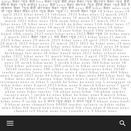
bihar बिहार न्यूज़ हिंदी live बिहार न्यूज़ हिंदी लाइव बिहार न्यूज़ हिंदुस्तान बिहार न्यूज़ हिंदी
वीडियो बिहार न्यूज़ हाजीपुर bihar हिंदी news बिहार होमगार्ड न्यूज़ ईटीवी बिहार न्यूज़ हिंदी में
सासाराम बिहार न्यूज़ हिंदी औरंगाबाद बिहार न्यूज़ हिंदी news हिंदी bihar बिहार news.com
जी न्यूज बिहार बिहार ट्रेन न्यूज़ बिहार न्यूज़ 12 फरवरी बिहार न्यूज़ 18 bihar news 18
april 2023 bihar news 13 february 2023 bihar news 12 march 2023
bihar news 1 march 2023 bihar news 14 march 2023 bihar news 11
march 2023 bihar news 10th exam bihar news 17 march 2023 1st
bihar news 18 bihar news 12 tarikh ka bihar news 12th bihar news 17
july 2005 bihar news 18 march 2023 bihar news news 18 bihar
jharkhand bihar band news 18 june bihar board 10th news bihar
board 10th result 2023 news bihar news 2023 बिहार न्यूज़ 24 bihar news
2 march 2023 बिहार न्यूज़ 23 मार्च बिहार न्यूज़ 2023 bihar news 21 march
2023 bihar news 29 march 2023 bihar news 20 april 2023 bihar news
20 march 2023 bihar news 23 march 2023 2022 ka bihar news 29 may
2006 bihar news 23 march bihar news bihar news 2022 news 24 bihar
asv bihar current news 2022 bihar stet news today 2022 bihar
darbhanga fast news 24 bihar board news 2022 bihar school news
today 2022 bihar news 31 march bihar news 3 april 2023 bihar news
31 march 2023 bihar news 30 march 2023 bihar news 30 march bihar
news 30 tarikh bihar news 3 tarikh bihar news 360 bihar news 38
32nd bihar judiciary news 390 school in bihar current news bihar
34540 teacher news 390 school in bihar latest news bihar 34540
teacher pension latest news bihar news 4 april bihar news 444 bihar
news 4 april 2023 news 44 bihar news 4 bihar news 444 bihar bsnl 4g
bihar news news 4 nation bihar bihar news 5 april 2023 50 years
retirement news in bihar 5 tarikh ka bihar ka news top 5 newspaper in
bihar bihar news 6 april 2023 bihar news 6 march bihar news 7 april
2023 news+bihar+stet+7+charan news 7 bihar jharkhand bihar 7th
phase news bihar teacher 7th phase news bihar 7th phase teacher
vacancy news 7 tarikh ka news bihar ka bihar news 8 march bihar
news 8 march 2023 8 tarikh ka bihar ka news bihar news 9 february
bihar news 9 tarikh ka 9 भारत न्यूज़ लाइव 9 भारत न्यूज़ 9 bharat news hindi
9 bharat news channel live 94000 teacher vacancy in bihar today
news bihar 9th board news bihar board 9th class news 9 bharat news
channel tv9 bharat news live youtube t v 9 bharat news