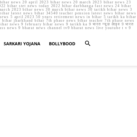
023 bihar news 20 april 2023 bihar news 20 march 2023 bihar news 23
22 bihar stet news today 2022 bihar darbhanga fast news 24 bihar
march 2023 bihar news 30 march bihar news 30 tarikh bihar news 3
bihar latest news bihar 34540 teacher pension latest news bihar news
ews 5 april 2023 50 years retirement news in bihar 5 tarikh ka bihar
 bihar jharkhand bihar 7th phase news bihar teacher 7th phase news
ar news 9 february bihar news 9 tarikh ka 9 भारत न्यूज़ लाइव 9 भारत
lass news 9 bharat news channel tv9 bharat news live youtube t v 9
SARKARI YOJANA
BOLLYBOOD