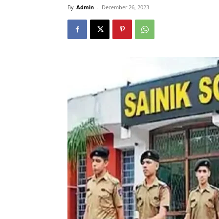
By
Admin
-
December 26, 2023