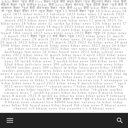
bihar बिहार न्यूज़ हिंदी live बिहार न्यूज़ हिंदी लाइव बिहार न्यूज़ हिंदुस्तान बिहार न्यूज़ हिंदी
वीडियो बिहार न्यूज़ हाजीपुर bihar हिंदी news बिहार होमगार्ड न्यूज़ ईटीवी बिहार न्यूज़ हिंदी में
सासाराम बिहार न्यूज़ हिंदी औरंगाबाद बिहार न्यूज़ हिंदी news हिंदी bihar बिहार news.com
जी न्यूज बिहार बिहार ट्रेन न्यूज़ बिहार न्यूज़ 12 फरवरी बिहार न्यूज़ 18 bihar news 18
april 2023 bihar news 13 february 2023 bihar news 12 march 2023
bihar news 1 march 2023 bihar news 14 march 2023 bihar news 11
march 2023 bihar news 10th exam bihar news 17 march 2023 1st
bihar news 18 bihar news 12 tarikh ka bihar news 12th bihar news 17
july 2005 bihar news 18 march 2023 bihar news news 18 bihar
jharkhand bihar band news 18 june bihar board 10th news bihar
board 10th result 2023 news bihar news 2023 बिहार न्यूज़ 24 bihar news
2 march 2023 बिहार न्यूज़ 23 मार्च बिहार न्यूज़ 2023 bihar news 21 march
2023 bihar news 29 march 2023 bihar news 20 april 2023 bihar news
20 march 2023 bihar news 23 march 2023 2022 ka bihar news 29 may
2006 bihar news 23 march bihar news bihar news 2022 news 24 bihar
asv bihar current news 2022 bihar stet news today 2022 bihar
darbhanga fast news 24 bihar board news 2022 bihar school news
today 2022 bihar news 31 march bihar news 3 april 2023 bihar news
31 march 2023 bihar news 30 march 2023 bihar news 30 march bihar
news 30 tarikh bihar news 3 tarikh bihar news 360 bihar news 38
32nd bihar judiciary news 390 school in bihar current news bihar
34540 teacher news 390 school in bihar latest news bihar 34540
teacher pension latest news bihar news 4 april bihar news 444 bihar
news 4 april 2023 news 44 bihar news 4 bihar news 444 bihar bsnl 4g
bihar news news 4 nation bihar bihar news 5 april 2023 50 years
retirement news in bihar 5 tarikh ka bihar ka news top 5 newspaper in
bihar bihar news 6 april 2023 bihar news 6 march bihar news 7 april
2023 news+bihar+stet+7+charan news 7 bihar jharkhand bihar 7th
phase news bihar teacher 7th phase news bihar 7th phase teacher
vacancy news 7 tarikh ka news bihar ka bihar news 8 march bihar
news 8 march 2023 8 tarikh ka bihar ka news bihar news 9 february
bihar news 9 tarikh ka 9 भारत न्यूज़ लाइव 9 भारत न्यूज़ 9 bharat news hindi
9 bharat news channel live 94000 teacher vacancy in bihar today
news bihar 9th board news bihar board 9th class news 9 bharat news
channel tv9 bharat news live youtube t v 9 bharat news