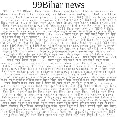
99Bihar news
99Bihar 99 Bihar bihar news bihar news in hindi bihar news today
bihar news live bihar news aaj tak bihar news today in hindi etv bihar
news aaj ka bihar news jharkhand bihar news बिहार न्यूस zee bihar news
bihar news today in hindi patna बिहार न्यूज़ अपडेट टुडे बिहार न्यूज़ अररिया जिला
बिहार न्यूज़ अमर उजाला बिहार न्यूज़ अलर्ट बिहार अपराध न्यूज़ apna bihar news अपना
बिहार न्यूज़ ara bihar news अभी बिहार bihar न्यूज़ आज तक बिहार न्यूज़ आज तक
बिहार न्यूज़ आज का बिहार न्यूज़ आज तक 2021 बिहार न्यूज़ आज तक वीडियो में बिहार
न्यूज़ आज के बिहार न्यूज़ आज का ताजा बिहार न्यूज़ आवास योजना बिहार न्यूज़ आरा बिहार
आरजेडी न्यूज़ इंदिरा आवास योजना bihar news बिहार न्यूज़ इन हिंदी बिहार न्यूज़ इन हिंदी
हिंदुस्तान बिहार न्यूज़ इलेक्शन bihar news e paper in hindi bihar newspaper
इंडिया न्यूज़ बिहार बिहार इंडिया न्यूज़ बिहार झारखंड न्यूज़ इन हिंदी बिहार मौसम न्यूज़ इन
हिंदी बिहार पुलिस न्यूज़ इन हिंदी bihar news i hindi बिहार ईटीवी न्यूज़ ईटीवी बिहार न्यूज़
लाइव ईटीवी बिहार न्यूज़ ईटीवी बिहार न्यूज़ चैनल bihar news youtube बिहार उपचुनाव
न्यूज़ बिहार उप न्यूज़ बिहार मुख्यमंत्री न्यूज़ यूपी बिहार न्यूज़ बिहार यूनिवर्सिटी न्यूज़ बिहार
न्यूज़ एबीपी bihar news a बिहार न्यूज़ एक्सप्रेस बिहार एजुकेशन न्यूज़ बिहार झारखंड
न्यूज़ एटिन बिहार ऐप एम बिहार बिहार न्यूज़ लाइव बिहार न्यूज़ पटना टुडे bihar news
hindi बिहार न्यूज़ पटना बिहार न्यूज़ पटना today lockdown बिहार न्यूज़ पटना school
बिहार न्यूज़ पटना लाइव video बिहार न्यूज़ औरंगाबाद जिला औरंगाबाद न्यूज़ बिहार
aurangabad bihar news bihar news h bihar news hd video bihar news
hd hindi news /bihar etv bihar news hindi hindi news bihar aaj tak
hindi news बिहार live bihar news live bihar news hindi समाचार बिहार न्यूज़
बिहार+न्यूज़ bihar news of today bihar news of gold bihar news of train
bihar news of education bihar news of anganwadi bihar news of
petrol आरा बिहार न्यूज़ आज बिहार न्यूज़ आरा न्यूज़ बिहार न्यूज़ करंट बिहार न्यूज़ कल का
बिहार न्यूज़ क्राइम केजीपी लाइव बिहार न्यूज़ बिहार न्यूज़ कांग्रेस बिहार न्यूज़ केसरिया बिहार
न्यूज़ किडनी बिहार न्यूज़ क्या है बिहार की न्यूज़ बिहार का न्यूज़ आज का k b c news
katihar बिहार न्यूज़ खबर बिहार न्यूज़ खगड़िया बिहार खेल न्यूज़ बिहार खगड़िया न्यूज़ बिहार
न्यूज़ ताजा खबर बिहार का न्यूज़ खबर बिहार न्यूज़ ताजा खबरी बिहार न्यूज़ 25 खबर खबर
बिहार बिहार न्यूज़ गोपालगंज बिहार न्यूज़ गया बिहार गोल्ड न्यूज़ बिहार गवर्नमेंट न्यूज़ बिहार
गुड न्यूज़ बिहार गोरखपुर न्यूज़ बिहार न्यूज़ व्हाट्सप्प ग्रुप लिंक गया बिहार न्यूज़ gaya
bihar news बिहार घटना न्यूज़ जी बिहार न्यूज़ गया बिहार न्यूज़ प्रभात खबर bihar da
news bihar da news in hindi dd bihar news बिहार न्यूज़ चैनल बिहार न्यूज़ चैनल
लाइव बिहार न्यूज़ चुनाव बिहार न्यूज़ चाहिए बिहार न्यूज़ चिराग पासवान बिहार न्यूज़ चंपारण
बिहार चौकीदार न्यूज़ बिहार चकिया न्यूज़ बिहार चुनाव न्यूज़ टुडे बिहार चेन्नई न्यूज़ चल बिहार
current bihar news छपरा बिहार न्यूज़ current bihar news in hindi बिहार न्यूज़
छपरा जिला बिहार न्यूज़ छठ पूजा छपरा news बिहार न्यूज़ जमुई बिहार न्यूज़ जयनगर बिहार
न्यूज़ जिला बिहार जी न्यूज़ बिहार जहानाबाद न्यूज़ बिहार जॉब न्यूज़ बिहार ज़ी न्यूज़ बिहार