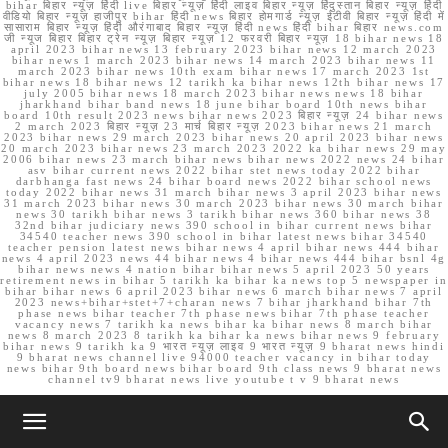
bihar बिहार न्यूज़ हिंदी live बिहार न्यूज़ हिंदी लाइव बिहार न्यूज़ हिंदुस्तान बिहार न्यूज़ हिंदी
वीडियो बिहार न्यूज़ हाजीपुर bihar हिंदी news बिहार होमगार्ड न्यूज़ ईटीवी बिहार न्यूज़ हिंदी में
सासाराम बिहार न्यूज़ हिंदी औरंगाबाद बिहार न्यूज़ हिंदी news हिंदी bihar बिहार news.com
जी न्यूज बिहार बिहार ट्रेन न्यूज़ बिहार न्यूज़ 12 फरवरी बिहार न्यूज़ 18 bihar news 18
april 2023 bihar news 13 february 2023 bihar news 12 march 2023
bihar news 1 march 2023 bihar news 14 march 2023 bihar news 11
march 2023 bihar news 10th exam bihar news 17 march 2023 1st
bihar news 18 bihar news 12 tarikh ka bihar news 12th bihar news 17
july 2005 bihar news 18 march 2023 bihar news news 18 bihar
jharkhand bihar band news 18 june bihar board 10th news bihar
board 10th result 2023 news bihar news 2023 बिहार न्यूज़ 24 bihar news
2 march 2023 बिहार न्यूज़ 23 मार्च बिहार न्यूज़ 2023 bihar news 21 march
2023 bihar news 29 march 2023 bihar news 20 april 2023 bihar news
20 march 2023 bihar news 23 march 2023 2022 ka bihar news 29 may
2006 bihar news 23 march bihar news bihar news 2022 news 24 bihar
asv bihar current news 2022 bihar stet news today 2022 bihar
darbhanga fast news 24 bihar board news 2022 bihar school news
today 2022 bihar news 31 march bihar news 3 april 2023 bihar news
31 march 2023 bihar news 30 march 2023 bihar news 30 march bihar
news 30 tarikh bihar news 3 tarikh bihar news 360 bihar news 38
32nd bihar judiciary news 390 school in bihar current news bihar
34540 teacher news 390 school in bihar latest news bihar 34540
teacher pension latest news bihar news 4 april bihar news 444 bihar
news 4 april 2023 news 44 bihar news 4 bihar news 444 bihar bsnl 4g
bihar news news 4 nation bihar bihar news 5 april 2023 50 years
retirement news in bihar 5 tarikh ka bihar ka news top 5 newspaper in
bihar bihar news 6 april 2023 bihar news 6 march bihar news 7 april
2023 news+bihar+stet+7+charan news 7 bihar jharkhand bihar 7th
phase news bihar teacher 7th phase news bihar 7th phase teacher
vacancy news 7 tarikh ka news bihar ka bihar news 8 march bihar
news 8 march 2023 8 tarikh ka bihar ka news bihar news 9 february
bihar news 9 tarikh ka 9 भारत न्यूज़ लाइव 9 भारत न्यूज़ 9 bharat news hindi
9 bharat news channel live 94000 teacher vacancy in bihar today
news bihar 9th board news bihar board 9th class news 9 bharat news
channel tv9 bharat news live youtube t v 9 bharat news